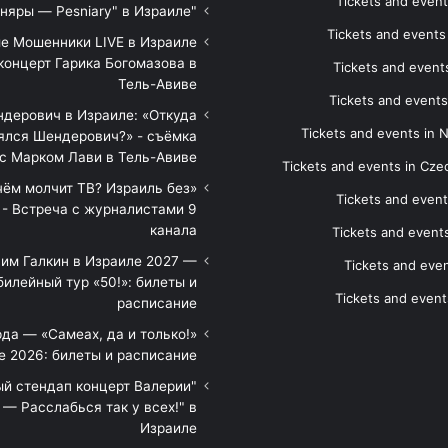
Tickets and event
"Песняры — Pesniary" в Израиле
Tickets and event
е Мошенники LIVE в Израиле
концерт Гарика Богомазова в
Tickets and events
Тель-Авиве
Tickets and events
дерович в Израиле: «Откуда
Tickets and events in 
ялся Шендерович?» - съёмка
с Марком Лави в Тель-Авиве
Tickets and events in Cze
 чём молчит ТВ? Израиль без
Tickets and event
 - Встреча с журналистами 9
канала
Tickets and event
им Галкин в Израиле 2027 —
Tickets and even
илейный тур «50!»: билеты и
Tickets and event
расписание
да — «Самеах, да и только!»
е 2026: билеты и расписание
ый стендап концерт Валерии
— Расслабься так у всех!" в
Израиле