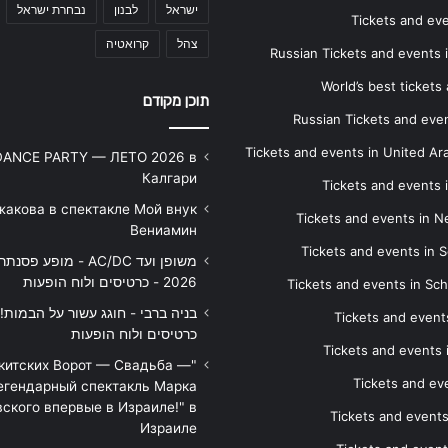
ישראל
לבנון
נבחרת ישראל
Tickets and ev
צהל
קרואטיה
Russian Tickets and events
World’s best tickets
תוכן מקודם
Russian Tickets and event
Tickets and events in United Ar
DANCE PARTY — ЛЕТО 2026 в
Калгари
Tickets and events
жакова в спектакле Мой внук
Tickets and events in 
Вениамин
Tickets and events in S
משופן ועד AC/DC - מופע 
2026 - כרטיסים ולוח הופעות
Tickets and events in Sc
Tickets and events
כרטיסים ולוח הופעות
Tickets and events
икитских Ворот — Свадьба —
Tickets and eve
егендарный спектакль Марка
ского впервые в Израиле!" в
Tickets and event
Израиле