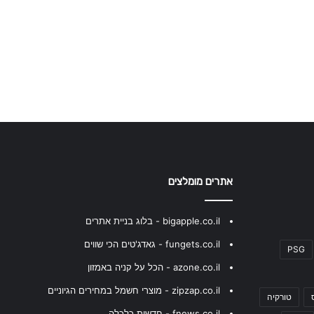
אתרים מומלצים
bigapple.co.il - בלוג בניית אתרים
fungets.co.il - גאדג'טים הכי שווים
PSG
azone.co.il - הכל על קניה באמזון
zipzap.co.il - מוצרי חשמל במחירים הגיוניים
טורקיה
fnews.co.il - חדשות כלכלה