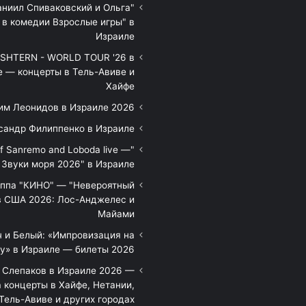
аниил Спиваковский и Ольга
 в комедии Взрослые игры" в
Израиле
HTERN - WORLD TOUR '26 в
е — концерты в Тель-Авиве и
Хайфе
им Леонидов в Израиле 2026
сандр Филиппенко в Израиле
of Sanremo and Loboda live —
Звуки моря 2026" в Израиле
уппа "КИНО" — "Невероятный
в США 2026: Лос-Анджелес и
Майами
 и Белый: «Импровизация на
у» в Израиле — билеты 2026
 Слепаков в Израиле 2026 —
 концерты в Хайфе, Нетании,
Тель-Авиве и других городах