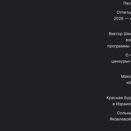
Отпеты
2026 — 
Виктор Шен
вз
программы 
«О
цензуры»
Макс
юб
Красная Бур
в Израил
"Сольн
Яковлевой 