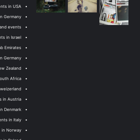
ents in USA
 in Germany
 and events
s in Israel
ab Emirates
 in Germany
New Zealand
outh Africa
hweizerland
 in Austria
 in Denmark
nts in Italy
s in Norway