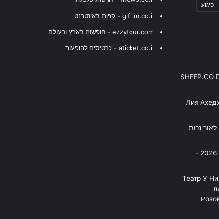
פיגוע
giftim.co.il - קניות באינטרנט
ezzytour.com - חופשות בארץ ובעולם
aticket.co.il - כרטיסים להופעות
SHEEP.CO 
Лия Ахед
פסנתר לאור נרות
בניה ברבי - חוגג עשור על הבמות! 2026 -
"Театр У Н
л
Розов