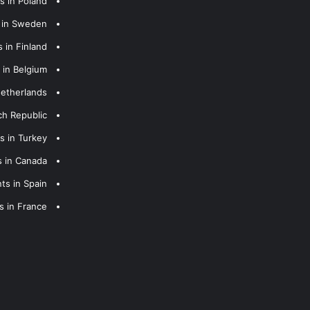
s in Poland
s in Sweden
 in Finland
 in Belgium
Netherlands
ch Republic
s in Turkey
s in Canada
ts in Spain
s in France