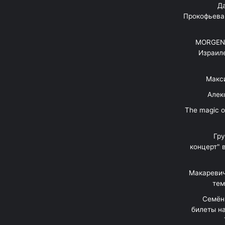
"Д
Прокофьева
MORGENS
Израил
Макс
Алек
"The magic 
Гр
концерт" 
Макаревич
тем
Семён
билеты на