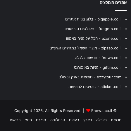
אתרים מומלצים
bigapple.co.il - בלוג בניית אתרים
fungets.co.il - גאדג'טים הכי שווים
azone.co.il - הכל על קניה באמזון
zipzap.co.il - מוצרי חשמל במחירים הגיוניים
fnews.co.il - חדשות כלכלה
giftim.co.il - קניות באינטרנט
ezzytour.com - חופשות בארץ ובעולם
aticket.co.il - כרטיסים להופעות
Fnews.co.il
© Copyright 2026, All Rights Reserved |
חדשות
כלכלה
בארץ
בעולם
טכנולוגיה
ספורט
פנאי
בריאות