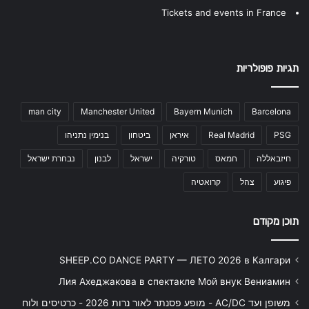
Tickets and events in France
תגיות פופולריות
man city
Manchester United
Bayern Munich
Barcelona
PSG
Real Madrid
איראן
ביטחון
בנימין נתניהו
חיזבאללה
חמאס
טורקיה
ישראל
לבנון
נבחרת ישראל
פיגוע
צהל
קרואטיה
תוכן מקודם
SHEEP.CO DANCE PARTY — ЛЕТО 2026 в Калгари
Лия Ахеджакова в спектакле Мой внук Вениамин
משופן ועד AC/DC - מופע פסנתר לאור נרות 2026 - כרטיסים ולוח