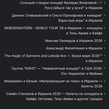
"Сольный стендап концерт Валерии Яковлевой —
Расслабься так у всех!" в Израиле
"Даниил Спиваковский и Ольга Прокофьева в комедии
Взрослые игры" в Израиле
MORGENSHTERN - WORLD TOUR '26 в Израиле — концерты
в Тель-Авиве и Хайфе
Максим Леонидов в Израиле 2026
Александр Филиппенко в Израиле
"The magic of Sanremo and Loboda live — Звуки моря 2026"
в Израиле
Группа "КИНО" — "Невероятный концерт" в США 2026:
Лос-Анджелес и Майами
Макаревич и Белый: «Импровизация на тему» в Израиле —
билеты 2026
Семён Слепаков в Израиле 2026 — билеты на концерты в
Хайфе, Нетании, Тель-Авиве и других городах