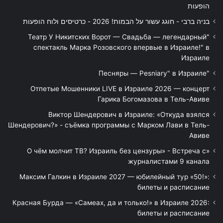
הופעות
בניה ברבי - חוגג עשור על הבמות! 2026 - כרטיסים ולוח הופעות
"Театр У Никитских Ворот — Свадьба — легендарный
спектакль Марка Розовского впервые в Израиле!" в
Израиле
"Песняры — Pesniary" в Израиле
Отпетые Мошенники LIVE в Израиле 2026 — концерт
Гарика Богомазова в Тель-Авиве
Виктор Шендерович в Израиле: «Откуда взялся
Шендерович?» - съёмка программы с Марком Лави в Тель-
Авиве
«О чём молчит ТВ? Израиль без цензуры» - Встреча с
журналистами 9 канала
Максим Галкин в Израиле 2027 — юбилейный тур «50!»:
билеты и расписание
Красная Бурда — «Самеах, да и только!» в Израиле 2026:
билеты и расписание