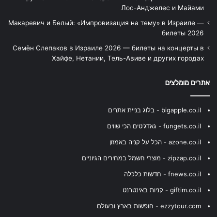
Лос-Анджелес и Майами
Макаревич и Белый: «Импровизация на тему» в Израиле —
билеты 2026
Семён Слепаков в Израиле 2026 — билеты на концерты в
Хайфе, Нетании, Тель-Авиве и других городах
אתרים מומלצים
bigapple.co.il - בלוג בניית אתרים
fungets.co.il - גאדג'טים הכי שווים
azone.co.il - הכל על קניה באמזון
zipzap.co.il - מוצרי חשמל במחירים הגיוניים
fnews.co.il - חדשות כלכלה
giftim.co.il - קניות באינטרנט
ezzytour.com - חופשות בארץ ובעולם