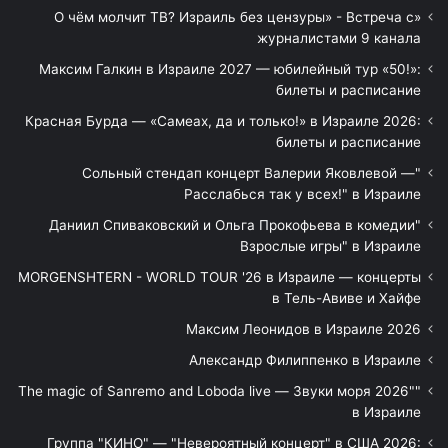
«О чём молчит ТВ? Израиль без цензуры» - Встреча с
журналистами 9 канала
Максим Галкин в Израиле 2027 — юбилейный тур «50!»:
билеты и расписание
Красная Бурда — «Самеах, да и только!» в Израиле 2026:
билеты и расписание
"Сольный стендап концерт Валерии Яковлевой —
Расслабься так у всех!" в Израиле
"Даниил Спиваковский и Ольга Прокофьева в комедии
Взрослые игры" в Израиле
MORGENSHTERN - WORLD TOUR '26 в Израиле — концерты
в Тель-Авиве и Хайфе
Максим Леонидов в Израиле 2026
Александр Филиппенко в Израиле
"The magic of Sanremo and Loboda live — Звуки моря 2026"
в Израиле
Группа "КИНО" — "Невероятный концерт" в США 2026: