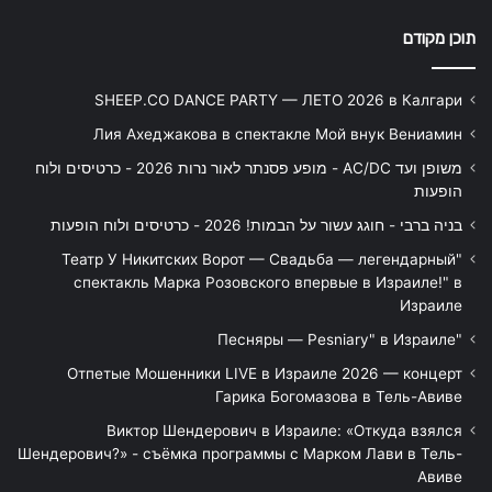
תוכן מקודם
SHEEP.CO DANCE PARTY — ЛЕТО 2026 в Калгари
Лия Ахеджакова в спектакле Мой внук Вениамин
משופן ועד AC/DC - מופע פסנתר לאור נרות 2026 - כרטיסים ולוח
הופעות
בניה ברבי - חוגג עשור על הבמות! 2026 - כרטיסים ולוח הופעות
"Театр У Никитских Ворот — Свадьба — легендарный
спектакль Марка Розовского впервые в Израиле!" в
Израиле
"Песняры — Pesniary" в Израиле
Отпетые Мошенники LIVE в Израиле 2026 — концерт
Гарика Богомазова в Тель-Авиве
Виктор Шендерович в Израиле: «Откуда взялся
Шендерович?» - съёмка программы с Марком Лави в Тель-
Авиве