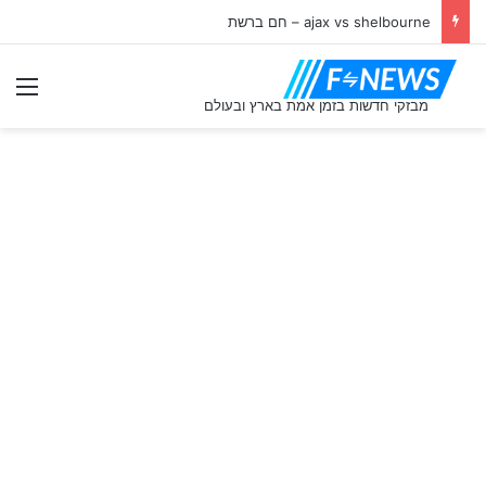
ajax vs shelbourne – חם ברשת
תַפ