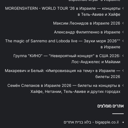
MORGENSHTERN - WORLD TOUR '26 в Израиле — концерты
в Тель-Авиве и Хайфе
Максим Леонидов в Израиле 2026
Александр Филиппенко в Израиле
"The magic of Sanremo and Loboda live — Звуки моря 2026"
в Израиле
Группа "КИНО" — "Невероятный концерт" в США 2026:
Лос-Анджелес и Майами
Макаревич и Белый: «Импровизация на тему» в Израиле —
билеты 2026
Семён Слепаков в Израиле 2026 — билеты на концерты в
Хайфе, Нетании, Тель-Авиве и других городах
אתרים מומלצים
bigapple.co.il - בלוג בניית אתרים