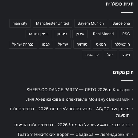
תגיות פופולריות
man city
Manchester United
Bayern Munich
Barcelona
PSG
Real Madrid
איראן
ביטחון
בנימין נתניהו
חיזבאללה
חמאס
טורקיה
ישראל
לבנון
נבחרת ישראל
פיגוע
צהל
קרואטיה
תוכן מקודם
SHEEP.CO DANCE PARTY — ЛЕТО 2026 в Калгари
Лия Ахеджакова в спектакле Мой внук Вениамин
משופן ועד AC/DC - מופע פסנתר לאור נרות 2026 - כרטיסים ולוח
הופעות
בניה ברבי - חוגג עשור על הבמות! 2026 - כרטיסים ולוח הופעות
"Театр У Никитских Ворот — Свадьба — легендарный