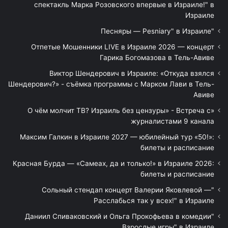
спектакль Марка Розовского впервые в Израиле!" в
Израиле
"Песняры — Pesniary" в Израиле
Отпетые Мошенники LIVE в Израиле 2026 — концерт
Гарика Богомазова в Тель-Авиве
Виктор Шендерович в Израиле: «Откуда взялся
Шендерович?» - съёмка программы с Марком Лави в Тель-
Авиве
«О чём молчит ТВ? Израиль без цензуры» - Встреча с
журналистами 9 канала
Максим Галкин в Израиле 2027 — юбилейный тур «50!»:
билеты и расписание
Красная Бурда — «Самеах, да и только!» в Израиле 2026:
билеты и расписание
"Сольный стендап концерт Валерии Яковлевой —
Расслабься так у всех!" в Израиле
"Даниил Спиваковский и Ольга Прокофьева в комедии
Взрослые игры" в Израиле