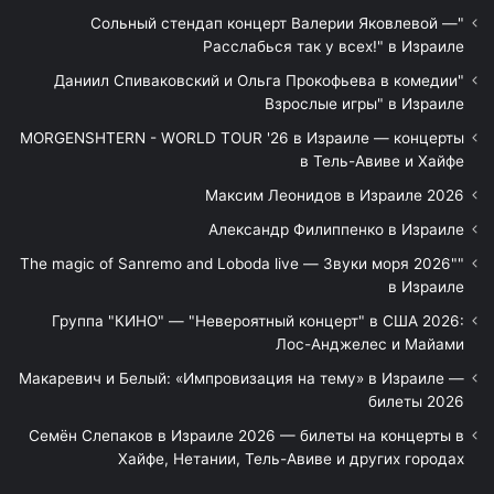
"Сольный стендап концерт Валерии Яковлевой —
Расслабься так у всех!" в Израиле
"Даниил Спиваковский и Ольга Прокофьева в комедии
Взрослые игры" в Израиле
MORGENSHTERN - WORLD TOUR '26 в Израиле — концерты
в Тель-Авиве и Хайфе
Максим Леонидов в Израиле 2026
Александр Филиппенко в Израиле
"The magic of Sanremo and Loboda live — Звуки моря 2026"
в Израиле
Группа "КИНО" — "Невероятный концерт" в США 2026:
Лос-Анджелес и Майами
Макаревич и Белый: «Импровизация на тему» в Израиле —
билеты 2026
Семён Слепаков в Израиле 2026 — билеты на концерты в
Хайфе, Нетании, Тель-Авиве и других городах