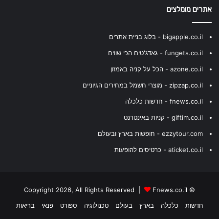
אתרים מומלצים
bigapple.co.il - בלוג בניית אתרים
fungets.co.il - גאדג'טים הכי שווים
azone.co.il - הכל על קניה באמזון
zipzap.co.il - מוצרי חשמל במחירים הגיוניים
fnews.co.il - חדשות כלכלה
giftim.co.il - קניות באינטרנט
ezzytour.com - חופשות בארץ ובעולם
aticket.co.il - כרטיסים להופעות
Fnews.co.il
© Copyright 2026, All Rights Reserved |
חדשות
כלכלה
בארץ
בעולם
טכנולוגיה
ספורט
פנאי
בריאות