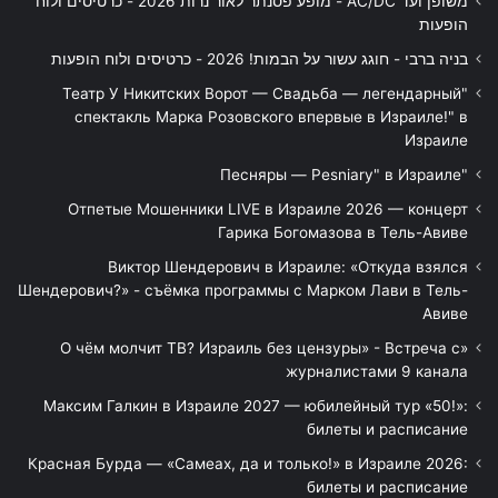
משופן ועד AC/DC - מופע פסנתר לאור נרות 2026 - כרטיסים ולוח
הופעות
בניה ברבי - חוגג עשור על הבמות! 2026 - כרטיסים ולוח הופעות
"Театр У Никитских Ворот — Свадьба — легендарный
спектакль Марка Розовского впервые в Израиле!" в
Израиле
"Песняры — Pesniary" в Израиле
Отпетые Мошенники LIVE в Израиле 2026 — концерт
Гарика Богомазова в Тель-Авиве
Виктор Шендерович в Израиле: «Откуда взялся
Шендерович?» - съёмка программы с Марком Лави в Тель-
Авиве
«О чём молчит ТВ? Израиль без цензуры» - Встреча с
журналистами 9 канала
Максим Галкин в Израиле 2027 — юбилейный тур «50!»:
билеты и расписание
Красная Бурда — «Самеах, да и только!» в Израиле 2026:
билеты и расписание