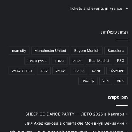
Tickets and events in France
תגיות פופולריות
man city
Manchester United
Bayern Munich
Barcelona
PSG
Real Madrid
איראן
ביטחון
בנימין נתניהו
חיזבאללה
חמאס
טורקיה
ישראל
לבנון
נבחרת ישראל
פיגוע
צהל
קרואטיה
תוכן מקודם
SHEEP.CO DANCE PARTY — ЛЕТО 2026 в Калгари
Лия Ахеджакова в спектакле Мой внук Вениамин