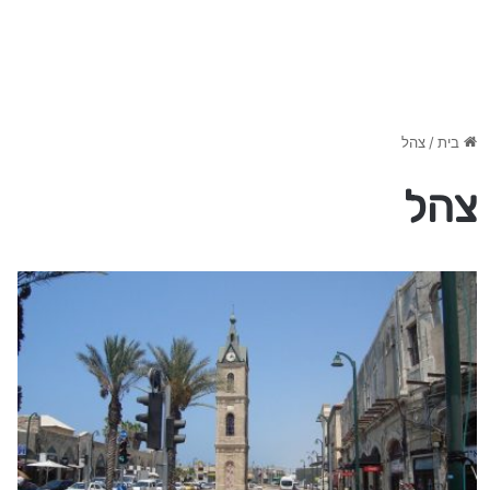
בית
/
צהל
צהל