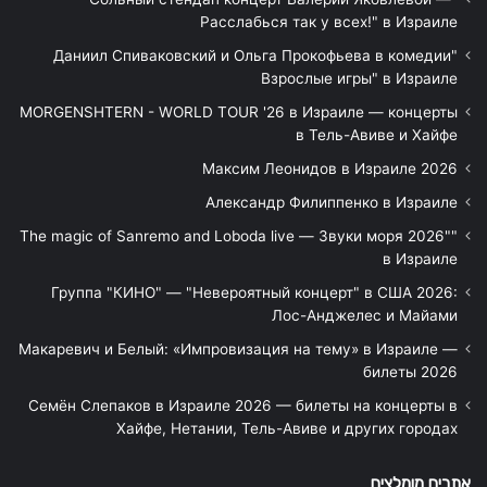
Расслабься так у всех!" в Израиле
"Даниил Спиваковский и Ольга Прокофьева в комедии
Взрослые игры" в Израиле
MORGENSHTERN - WORLD TOUR '26 в Израиле — концерты
в Тель-Авиве и Хайфе
Максим Леонидов в Израиле 2026
Александр Филиппенко в Израиле
"The magic of Sanremo and Loboda live — Звуки моря 2026"
в Израиле
Группа "КИНО" — "Невероятный концерт" в США 2026:
Лос-Анджелес и Майами
Макаревич и Белый: «Импровизация на тему» в Израиле —
билеты 2026
Семён Слепаков в Израиле 2026 — билеты на концерты в
Хайфе, Нетании, Тель-Авиве и других городах
אתרים מומלצים