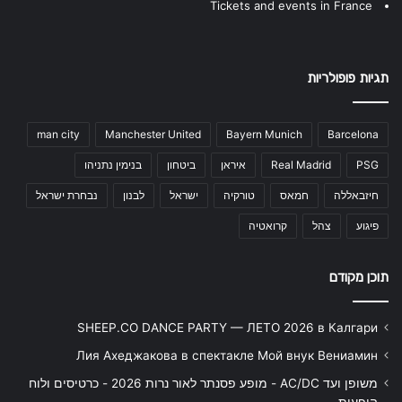
Tickets and events in France
תגיות פופולריות
man city
Manchester United
Bayern Munich
Barcelona
PSG
Real Madrid
איראן
ביטחון
בנימין נתניהו
חיזבאללה
חמאס
טורקיה
ישראל
לבנון
נבחרת ישראל
פיגוע
צהל
קרואטיה
תוכן מקודם
SHEEP.CO DANCE PARTY — ЛЕТО 2026 в Калгари
Лия Ахеджакова в спектакле Мой внук Вениамин
משופן ועד AC/DC - מופע פסנתר לאור נרות 2026 - כרטיסים ולוח
הופעות