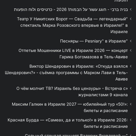
בניה ברבי - חוגג עשור על הבמות! 2026 - כרטיסים ולוח הופעות
"Театр У Никитских Ворот — Свадьба — легендарный
спектакль Марка Розовского впервые в Израиле!" в
Израиле
"Песняры — Pesniary" в Израиле
Отпетые Мошенники LIVE в Израиле 2026 — концерт
Гарика Богомазова в Тель-Авиве
Виктор Шендерович в Израиле: «Откуда взялся
Шендерович?» - съёмка программы с Марком Лави в Тель-
Авиве
«О чём молчит ТВ? Израиль без цензуры» - Встреча с
журналистами 9 канала
Максим Галкин в Израиле 2027 — юбилейный тур «50!»:
билеты и расписание
Красная Бурда — «Самеах, да и только!» в Израиле 2026:
билеты и расписание
"Сольный стендап концерт Валерии Яковлевой —