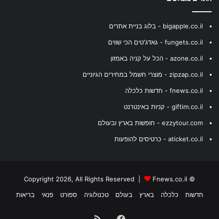
bigapple.co.il - בלוג בניית אתרים
fungets.co.il - גאדג'טים הכי שווים
azone.co.il - הכל על קניה באמזון
zipzap.co.il - מוצרי חשמל במחירים הגיוניים
fnews.co.il - חדשות כלכלה
giftim.co.il - קניות באינטרנט
ezzytour.com - חופשות בארץ ובעולם
aticket.co.il - כרטיסים להופעות
Fnews.co.il
© Copyright 2026, All Rights Reserved |
חדשות
כלכלה
בארץ
בעולם
טכנולוגיה
ספורט
פנאי
בריאות
Facebook
RSS