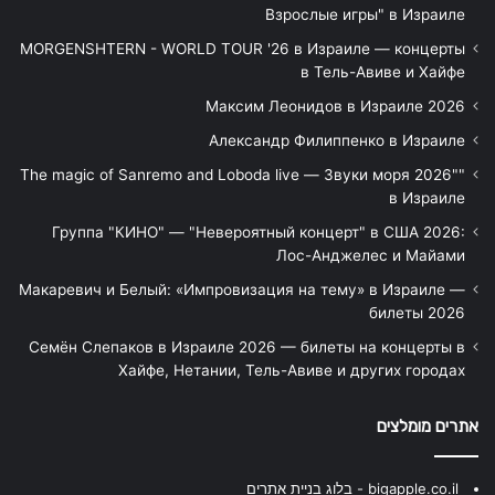
Взрослые игры" в Израиле
MORGENSHTERN - WORLD TOUR '26 в Израиле — концерты
в Тель-Авиве и Хайфе
Максим Леонидов в Израиле 2026
Александр Филиппенко в Израиле
"The magic of Sanremo and Loboda live — Звуки моря 2026"
в Израиле
Группа "КИНО" — "Невероятный концерт" в США 2026:
Лос-Анджелес и Майами
Макаревич и Белый: «Импровизация на тему» в Израиле —
билеты 2026
Семён Слепаков в Израиле 2026 — билеты на концерты в
Хайфе, Нетании, Тель-Авиве и других городах
אתרים מומלצים
bigapple.co.il - בלוג בניית אתרים