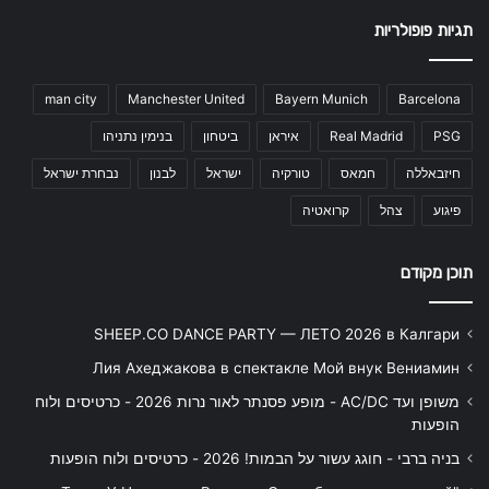
תגיות פופולריות
man city
Manchester United
Bayern Munich
Barcelona
PSG
Real Madrid
איראן
ביטחון
בנימין נתניהו
חיזבאללה
חמאס
טורקיה
ישראל
לבנון
נבחרת ישראל
פיגוע
צהל
קרואטיה
תוכן מקודם
SHEEP.CO DANCE PARTY — ЛЕТО 2026 в Калгари
Лия Ахеджакова в спектакле Мой внук Вениамин
משופן ועד AC/DC - מופע פסנתר לאור נרות 2026 - כרטיסים ולוח
הופעות
בניה ברבי - חוגג עשור על הבמות! 2026 - כרטיסים ולוח הופעות