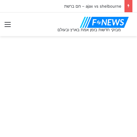
ajax vs shelbourne – חם ברשת
תַפ