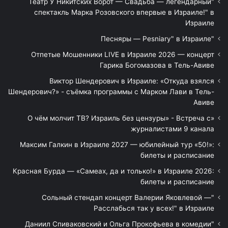
"Театр У Никитских Ворот — Свадьба — легендарный
спектакль Марка Розовского впервые в Израиле!" в
Израиле
"Песняры — Pesniary" в Израиле
Отпетые Мошенники LIVE в Израиле 2026 — концерт
Гарика Богомазова в Тель-Авиве
Виктор Шендерович в Израиле: «Откуда взялся
Шендерович?» - съёмка программы с Марком Лави в Тель-
Авиве
«О чём молчит ТВ? Израиль без цензуры» - Встреча с
журналистами 9 канала
Максим Галкин в Израиле 2027 — юбилейный тур «50!»:
билеты и расписание
Красная Бурда — «Самеах, да и только!» в Израиле 2026:
билеты и расписание
"Сольный стендап концерт Валерии Яковлевой —
Расслабься так у всех!" в Израиле
"Даниил Спиваковский и Ольга Прокофьева в комедии