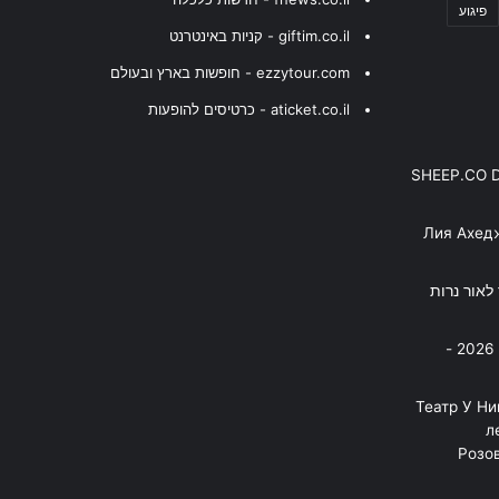
פיגוע
giftim.co.il - קניות באינטרנט
ezzytour.com - חופשות בארץ ובעולם
aticket.co.il - כרטיסים להופעות
SHEEP.CO 
Лия Ахед
פסנתר לאור נרות
בניה ברבי - חוגג עשור על הבמות! 2026 -
"Театр У Н
л
Розов