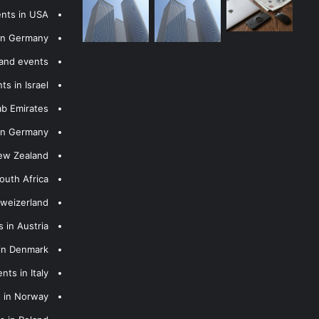
ents in USA
 in Germany
 and events
s in Israel
ab Emirates
 in Germany
New Zealand
outh Africa
hweizerland
 in Austria
 in Denmark
nts in Italy
s in Norway