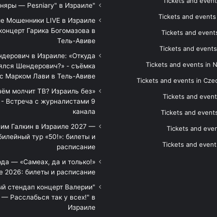
Tickets and event
"Песняры — Pesniary" в Израиле
Tickets and event
е Мошенники LIVE в Израиле
концерт Гарика Богомазова в
Tickets and events
Тель-Авиве
Tickets and events
дерович в Израиле: «Откуда
Tickets and events in 
ялся Шендерович?» - съёмка
с Марком Лави в Тель-Авиве
Tickets and events in Cze
 чём молчит ТВ? Израиль без
Tickets and event
 - Встреча с журналистами 9
канала
Tickets and event
им Галкин в Израиле 2027 —
Tickets and even
илейный тур «50!»: билеты и
Tickets and event
расписание
да — «Самеах, да и только!»
е 2026: билеты и расписание
ый стендап концерт Валерии
— Расслабься так у всех!" в
Израиле