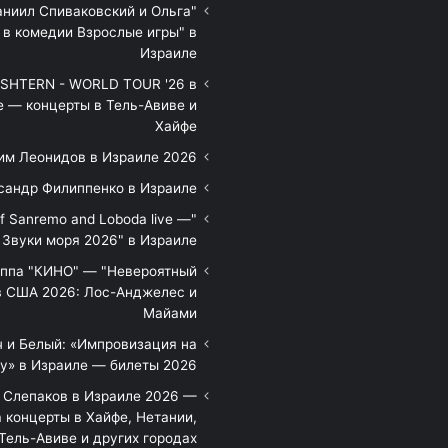
аниил Спиваковский и Ольга
 в комедии Взрослые игры" в
Израиле
HTERN - WORLD TOUR '26 в
е — концерты в Тель-Авиве и
Хайфе
им Леонидов в Израиле 2026
сандр Филиппенко в Израиле
of Sanremo and Loboda live —
Звуки моря 2026" в Израиле
уппа "КИНО" — "Невероятный
в США 2026: Лос-Анджелес и
Майами
 и Белый: «Импровизация на
у» в Израиле — билеты 2026
 Слепаков в Израиле 2026 —
 концерты в Хайфе, Нетании,
Тель-Авиве и других городах