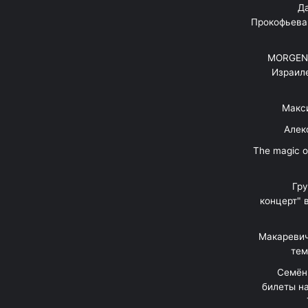
"Д
Прокофьева
MORGENS
Израил
Макс
Алек
"The magic 
Гр
концерт" 
Макаревич
тем
Семён
билеты на