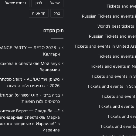
ישראל
לבנון
נבחרת ישראל
Tickets and ev
צהל
קרואטיה
Russian Tickets and events
World’s best tickets
תוכן מקודם
Russian Tickets and event
Tickets and events in United Ar
DANCE PARTY — ЛЕТО 2026 в
Калгари
Tickets and events
жакова в спектакле Мой внук
Tickets and events in 
Вениамин
Tickets and events in S
משופן ועד AC/DC - מופע 
2026 - כרטיסים ולוח הופעות
Tickets and events in Sc
Tickets and events
כרטיסים ולוח הופעות
Tickets and events
икитских Ворот — Свадьба —
Tickets and eve
егендарный спектакль Марка
ского впервые в Израиле!" в
Tickets and event
Израиле