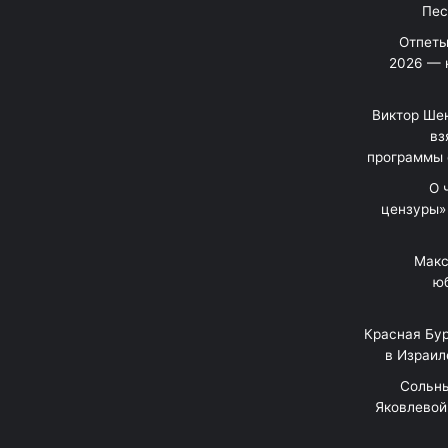
Отпеты
2026 — 
Виктор Шен
вз
программы 
«О
цензуры»
Макс
юб
Красная Бур
в Израил
"Сольн
Яковлевой 