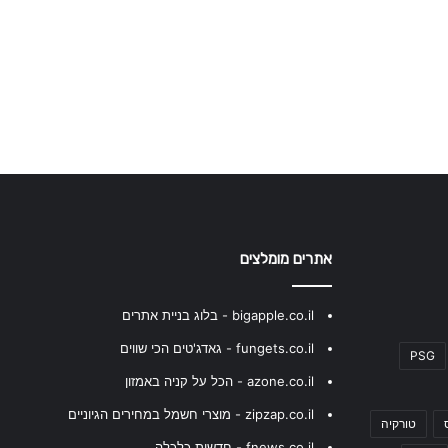
אתרים מומלצים
bigapple.co.il - בלוג בניית אתרים
fungets.co.il - גאדג'טים הכי שווים
PSG
azone.co.il - הכל על קניה באמזון
zipzap.co.il - מוצרי חשמל במחירים הגיוניים
טורקיה
fnews.co.il - חדשות כלכלה