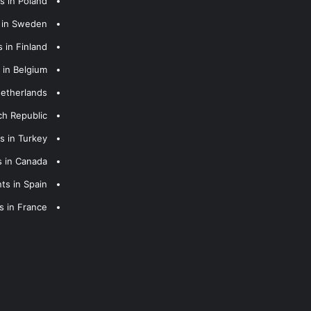
s in Poland
s in Sweden
 in Finland
 in Belgium
Netherlands
ch Republic
s in Turkey
s in Canada
ts in Spain
s in France