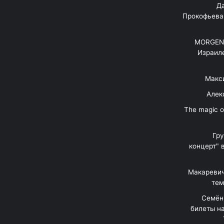
"Д
Прокофьева
MORGENS
Израил
Макс
Алек
"The magic 
Гр
концерт" 
Макаревич
тем
Семён
билеты на