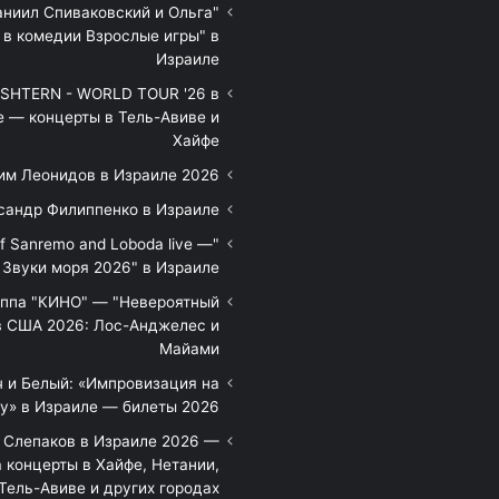
аниил Спиваковский и Ольга
 в комедии Взрослые игры" в
Израиле
HTERN - WORLD TOUR '26 в
е — концерты в Тель-Авиве и
Хайфе
им Леонидов в Израиле 2026
сандр Филиппенко в Израиле
of Sanremo and Loboda live —
Звуки моря 2026" в Израиле
уппа "КИНО" — "Невероятный
в США 2026: Лос-Анджелес и
Майами
 и Белый: «Импровизация на
у» в Израиле — билеты 2026
 Слепаков в Израиле 2026 —
 концерты в Хайфе, Нетании,
Тель-Авиве и других городах