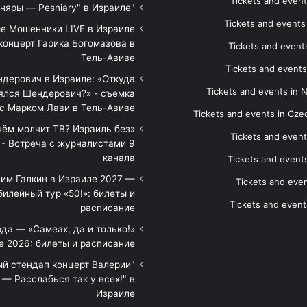
Tickets and event
"Песняры — Pesniary" в Израиле
Tickets and event
е Мошенники LIVE в Израиле
концерт Гарика Богомазова в
Tickets and events
Тель-Авиве
Tickets and events
дерович в Израиле: «Откуда
Tickets and events in 
ялся Шендерович?» - съёмка
с Марком Лави в Тель-Авиве
Tickets and events in Cze
 чём молчит ТВ? Израиль без
Tickets and event
 - Встреча с журналистами 9
канала
Tickets and event
им Галкин в Израиле 2027 —
Tickets and even
илейный тур «50!»: билеты и
Tickets and event
расписание
да — «Самеах, да и только!»
е 2026: билеты и расписание
ый стендап концерт Валерии
— Расслабься так у всех!" в
Израиле