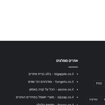
אתרים מומלצים
bigapple.co.il - בלוג בניית אתרים
fungets.co.il - גאדג'טים הכי שווים
PSG
azone.co.il - הכל על קניה באמזון
zipzap.co.il - מוצרי חשמל במחירים הגיוניים
טורקיה
fnews.co.il - חדשות כלכלה