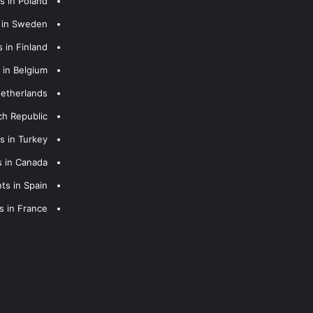
s in Poland
s in Sweden
 in Finland
 in Belgium
Netherlands
ch Republic
s in Turkey
s in Canada
ts in Spain
s in France