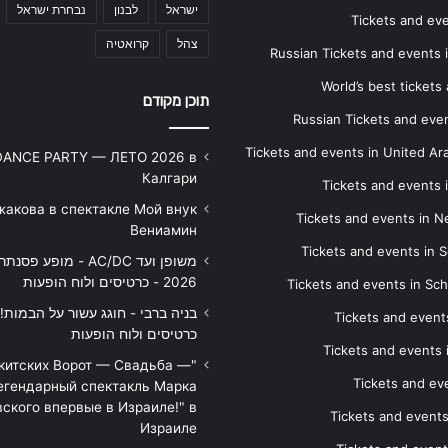
ישראל
לבנון
נבחרת ישראל
Tickets and ev
צהל
קרואטיה
Russian Tickets and events
World’s best tickets
תוכן מקודם
Russian Tickets and event
Tickets and events in United Ar
DANCE PARTY — ЛЕТО 2026 в
Калгари
Tickets and events
жакова в спектакле Мой внук
Tickets and events in 
Вениамин
Tickets and events in S
משופן ועד AC/DC - מופע 
2026 - כרטיסים ולוח הופעות
Tickets and events in Sc
Tickets and events
כרטיסים ולוח הופעות
Tickets and events
икитских Ворот — Свадьба —
Tickets and eve
егендарный спектакль Марка
ского впервые в Израиле!" в
Tickets and event
Израиле