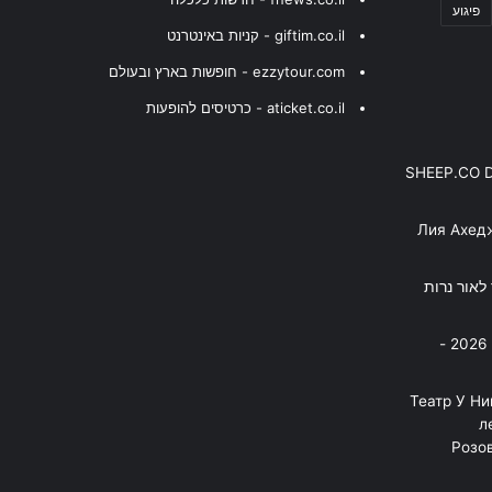
פיגוע
giftim.co.il - קניות באינטרנט
ezzytour.com - חופשות בארץ ובעולם
aticket.co.il - כרטיסים להופעות
SHEEP.CO 
Лия Ахед
פסנתר לאור נרות
בניה ברבי - חוגג עשור על הבמות! 2026 -
"Театр У Н
л
Розов