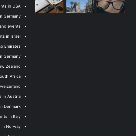
ents in USA
 in Germany
 and events
s in Israel
ab Emirates
 in Germany
New Zealand
outh Africa
hweizerland
 in Austria
 in Denmark
nts in Italy
s in Norway