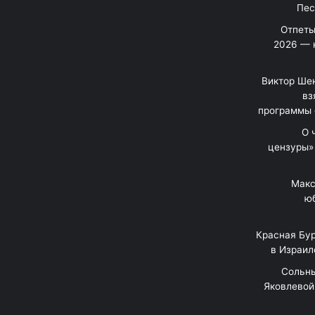
Отпеты
2026 — 
Виктор Шен
вз
программы 
«О
цензуры»
Макс
юб
Красная Бур
в Израил
"Сольн
Яковлевой 