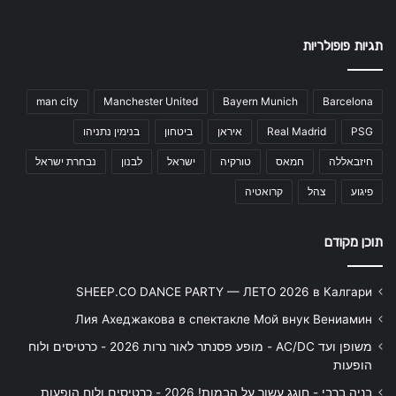
תגיות פופולריות
man city
Manchester United
Bayern Munich
Barcelona
PSG
Real Madrid
איראן
ביטחון
בנימין נתניהו
חיזבאללה
חמאס
טורקיה
ישראל
לבנון
נבחרת ישראל
פיגוע
צהל
קרואטיה
תוכן מקודם
SHEEP.CO DANCE PARTY — ЛЕТО 2026 в Калгари
Лия Ахеджакова в спектакле Мой внук Вениамин
משופן ועד AC/DC - מופע פסנתר לאור נרות 2026 - כרטיסים ולוח
הופעות
בניה ברבי - חוגג עשור על הבמות! 2026 - כרטיסים ולוח הופעות