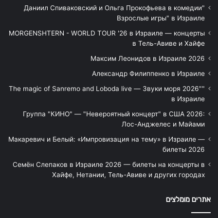
"Даниил Спиваковский и Ольга Прокофьева в комедии
Взрослые игры" в Израиле
MORGENSHTERN - WORLD TOUR '26 в Израиле — концерты
в Тель-Авиве и Хайфе
Максим Леонидов в Израиле 2026
Александр Филиппенко в Израиле
"The magic of Sanremo and Loboda live — Звуки моря 2026"
в Израиле
Группа "КИНО" — "Невероятный концерт" в США 2026:
Лос-Анджелес и Майами
Макаревич и Белый: «Импровизация на тему» в Израиле —
билеты 2026
Семён Слепаков в Израиле 2026 — билеты на концерты в
Хайфе, Нетании, Тель-Авиве и других городах
אתרים מומלצים