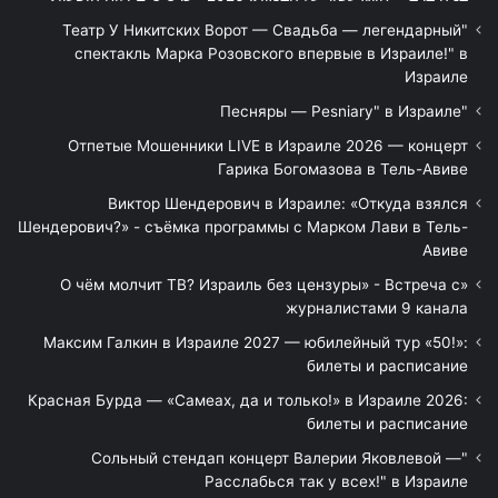
"Театр У Никитских Ворот — Свадьба — легендарный
спектакль Марка Розовского впервые в Израиле!" в
Израиле
"Песняры — Pesniary" в Израиле
Отпетые Мошенники LIVE в Израиле 2026 — концерт
Гарика Богомазова в Тель-Авиве
Виктор Шендерович в Израиле: «Откуда взялся
Шендерович?» - съёмка программы с Марком Лави в Тель-
Авиве
«О чём молчит ТВ? Израиль без цензуры» - Встреча с
журналистами 9 канала
Максим Галкин в Израиле 2027 — юбилейный тур «50!»:
билеты и расписание
Красная Бурда — «Самеах, да и только!» в Израиле 2026:
билеты и расписание
"Сольный стендап концерт Валерии Яковлевой —
Расслабься так у всех!" в Израиле