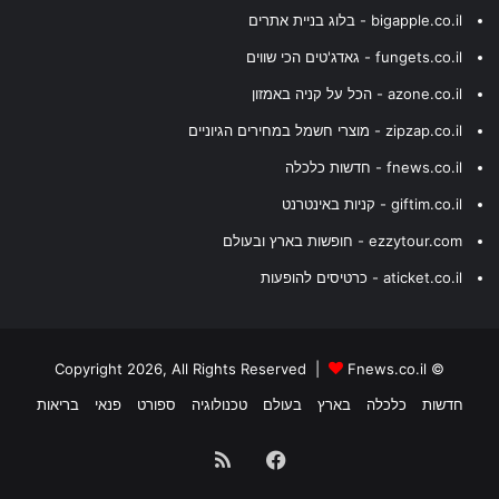
bigapple.co.il - בלוג בניית אתרים
fungets.co.il - גאדג'טים הכי שווים
azone.co.il - הכל על קניה באמזון
zipzap.co.il - מוצרי חשמל במחירים הגיוניים
fnews.co.il - חדשות כלכלה
giftim.co.il - קניות באינטרנט
ezzytour.com - חופשות בארץ ובעולם
aticket.co.il - כרטיסים להופעות
Fnews.co.il
© Copyright 2026, All Rights Reserved |
חדשות
כלכלה
בארץ
בעולם
טכנולוגיה
ספורט
פנאי
בריאות
Facebook
RSS