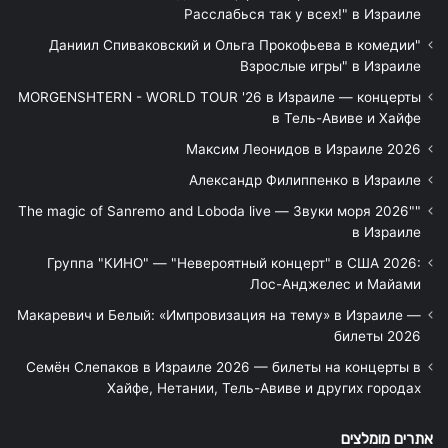
Расслабься так у всех!" в Израиле
"Даниил Спиваковский и Ольга Прокофьева в комедии
Взрослые игры" в Израиле
MORGENSHTERN - WORLD TOUR '26 в Израиле — концерты
в Тель-Авиве и Хайфе
Максим Леонидов в Израиле 2026
Александр Филиппенко в Израиле
"The magic of Sanremo and Loboda live — Звуки моря 2026"
в Израиле
Группа "КИНО" — "Невероятный концерт" в США 2026:
Лос-Анджелес и Майами
Макаревич и Белый: «Импровизация на тему» в Израиле —
билеты 2026
Семён Слепаков в Израиле 2026 — билеты на концерты в
Хайфе, Нетании, Тель-Авиве и других городах
אתרים מומלצים