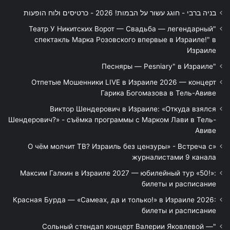
בניה ברבי - חוגג עשור על הבמות! 2026 - כרטיסים ולוח הופעות
"Театр У Никитских Ворот — Свадьба — легендарный
спектакль Марка Розовского впервые в Израиле!" в
Израиле
"Песняры — Pesniary" в Израиле
Отпетые Мошенники LIVE в Израиле 2026 — концерт
Гарика Богомазова в Тель-Авиве
Виктор Шендерович в Израиле: «Откуда взялся
Шендерович?» - съёмка программы с Марком Лави в Тель-
Авиве
«О чём молчит ТВ? Израиль без цензуры» - Встреча с
журналистами 9 канала
Максим Галкин в Израиле 2027 — юбилейный тур «50!»:
билеты и расписание
Красная Бурда — «Самеах, да и только!» в Израиле 2026:
билеты и расписание
"Сольный стендап концерт Валерии Яковлевой —