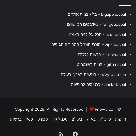
bigapple.co.il - בלוג בניית אתרים
fungets.co.il - גאדג'טים הכי שווים
azone.co.il - הכל על קניה באמזון
zipzap.co.il - מוצרי חשמל במחירים הגיוניים
fnews.co.il - חדשות כלכלה
giftim.co.il - קניות באינטרנט
ezzytour.com - חופשות בארץ ובעולם
aticket.co.il - כרטיסים להופעות
Fnews.co.il
© Copyright 2026, All Rights Reserved |
חדשות
כלכלה
בארץ
בעולם
טכנולוגיה
ספורט
פנאי
בריאות
Facebook
RSS