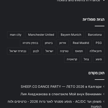
תגיות פופולריות
man city
Manchester United
Bayern Munich
Barcelona
PSG
Real Madrid
איראן
ביטחון
בנימין נתניהו
חיזבאללה
חמאס
טורקיה
ישראל
לבנון
נבחרת ישראל
פיגוע
צהל
קרואטיה
תוכן מקודם
SHEEP.CO DANCE PARTY — ЛЕТО 2026 в Калгари
Лия Ахеджакова в спектакле Мой внук Вениамин
משופן ועד AC/DC - מופע פסנתר לאור נרות 2026 - כרטיסים ולוח
הופעות