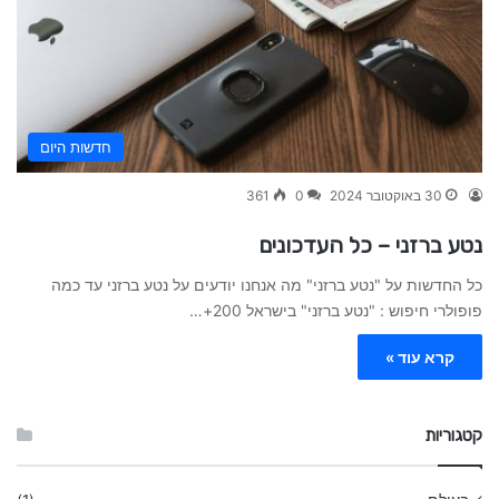
חדשות היום
30 באוקטובר 2024
0
361
נטע ברזני – כל העדכונים
כל החדשות על "נטע ברזני" מה אנחנו יודעים על נטע ברזני עד כמה
פופולרי חיפוש : "נטע ברזני" בישראל 200+…
קרא עוד »
קטגוריות