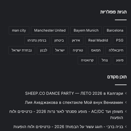
תגיות פופולריות
man city
Manchester United
Bayern Munich
Barcelona
PSG
Real Madrid
איראן
ביטחון
בנימין נתניהו
חיזבאללה
חמאס
טורקיה
ישראל
לבנון
נבחרת ישראל
פיגוע
צהל
קרואטיה
תוכן מקודם
SHEEP.CO DANCE PARTY — ЛЕТО 2026 в Калгари
Лия Ахеджакова в спектакле Мой внук Вениамин
משופן ועד AC/DC - מופע פסנתר לאור נרות 2026 - כרטיסים ולוח
הופעות
בניה ברבי - חוגג עשור על הבמות! 2026 - כרטיסים ולוח הופעות