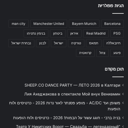
תגיות פופולריות
man city
Manchester United
Bayern Munich
Barcelona
בנימין נתניהו
ביטחון
איראן
Real Madrid
PSG
נבחרת ישראל
לבנון
ישראל
טורקיה
חמאס
חיזבאללה
קרואטיה
צהל
פיגוע
תוכן מקודם
SHEEP.CO DANCE PARTY — ЛЕТО 2026 в Калгари
Лия Ахеджакова в спектакле Мой внук Вениамин
משופן ועד AC/DC - מופע פסנתר לאור נרות 2026 - כרטיסים ולוח
הופעות
בניה ברבי - חוגג עשור על הבמות! 2026 - כרטיסים ולוח הופעות
"Театр У Никитских Ворот — Свадьба — легендарный