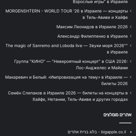
Взрослые игры" в Израиле
MORGENSHTERN - WORLD TOUR '26 в Израиле — концерты
в Тель-Авиве и Хайфе
Максим Леонидов в Израиле 2026
Александр Филиппенко в Израиле
"The magic of Sanremo and Loboda live — Звуки моря 2026"
в Израиле
Группа "КИНО" — "Невероятный концерт" в США 2026:
Лос-Анджелес и Майами
Макаревич и Белый: «Импровизация на тему» в Израиле —
билеты 2026
Семён Слепаков в Израиле 2026 — билеты на концерты в
Хайфе, Нетании, Тель-Авиве и других городах
אתרים מומלצים
bigapple.co.il - בלוג בניית אתרים