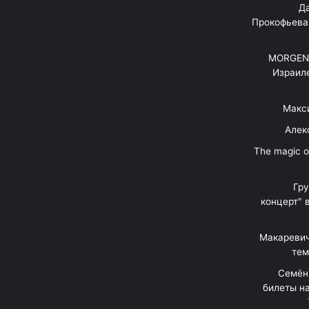
"Д
Прокофьева
MORGENS
Израил
Макс
Алек
"The magic 
Гр
концерт" 
Макаревич
тем
Семён
билеты на