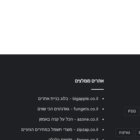
אתרים מומלצים
bigapple.co.il - בלוג בניית אתרים
fungets.co.il - גאדג'טים הכי שווים
PSG
azone.co.il - הכל על קניה באמזון
zipzap.co.il - מוצרי חשמל במחירים הגיוניים
טורקיה
fnews.co.il - חדשות כלכלה