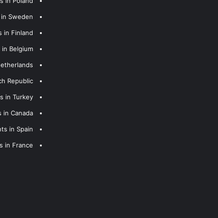
s in Poland
s in Sweden
 in Finland
 in Belgium
Netherlands
ch Republic
s in Turkey
s in Canada
ts in Spain
s in France