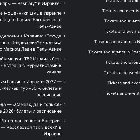
Tickets and event
"Песняры — Pesniary" в Израиле
Tickets and event
е Мошенники LIVE в Израиле
концерт Гарика Богомазова в
Tickets and events
Тель-Авиве
Tickets and events
дерович в Израиле: «Откуда
Tickets and events in 
ялся Шендерович?» - съёмка
с Марком Лави в Тель-Авиве
Tickets and events in Cze
 чём молчит ТВ? Израиль без
Tickets and event
 - Встреча с журналистами 9
канала
Tickets and event
им Галкин в Израиле 2027 —
Tickets and even
илейный тур «50!»: билеты и
Tickets and event
расписание
да — «Самеах, да и только!»
е 2026: билеты и расписание
ый стендап концерт Валерии
— Расслабься так у всех!" в
Израиле