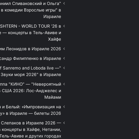
аниил Спиваковский и Ольга
 в комедии Взрослые игры" в
Израиле
HTERN - WORLD TOUR '26 в
е — концерты в Тель-Авиве и
Хайфе
им Леонидов в Израиле 2026
сандр Филиппенко в Израиле
of Sanremo and Loboda live —
Звуки моря 2026" в Израиле
уппа "КИНО" — "Невероятный
в США 2026: Лос-Анджелес и
Майами
 и Белый: «Импровизация на
у» в Израиле — билеты 2026
 Слепаков в Израиле 2026 —
 концерты в Хайфе, Нетании,
Тель-Авиве и других городах