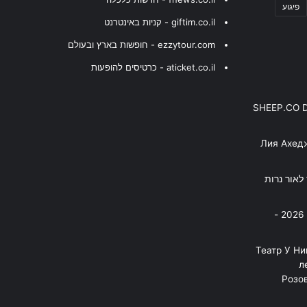
פיגוע
giftim.co.il - קניות באינטרנט
ezzytour.com - חופשות בארץ ובעולם
aticket.co.il - כרטיסים להופעות
SHEEP.CO 
Лия Ахед
פסנתר לאור נרות
בניה ברבי - חוגג עשור על הבמות! 2026 -
"Театр У Н
л
Розов