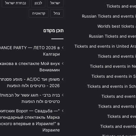
ישראל
לבנון
נבחרת ישראל
Tickets and ev
צהל
קרואטיה
Russian Tickets and events
World’s best tickets
תוכן מקודם
Russian Tickets and event
Tickets and events in United Ar
DANCE PARTY — ЛЕТО 2026 в
Калгари
Tickets and events
жакова в спектакле Мой внук
Tickets and events in 
Вениамин
Tickets and events in S
משופן ועד AC/DC - מופע 
2026 - כרטיסים ולוח הופעות
Tickets and events in Sc
Tickets and events
כרטיסים ולוח הופעות
Tickets and events
икитских Ворот — Свадьба —
Tickets and eve
егендарный спектакль Марка
ского впервые в Израиле!" в
Tickets and event
Израиле