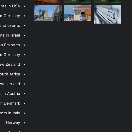
ents in USA
 in Germany
 and events
s in Israel
ab Emirates
 in Germany
New Zealand
outh Africa
hweizerland
 in Austria
 in Denmark
nts in Italy
s in Norway