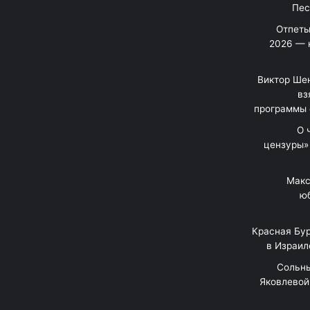
Отпеты
2026 — 
Виктор Шен
вз
программы 
«О
цензуры»
Макс
юб
Красная Бур
в Израил
"Сольн
Яковлевой 