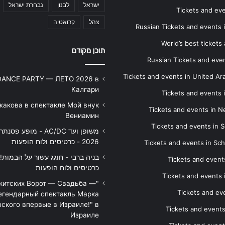
ישראל
לבנון
נבחרת ישראל
Tickets and ev
צהל
קרואטיה
Russian Tickets and events
World’s best tickets
תוכן מקודם
Russian Tickets and event
Tickets and events in United Ar
DANCE PARTY — ЛЕТО 2026 в
Калгари
Tickets and events
жакова в спектакле Мой внук
Tickets and events in 
Вениамин
Tickets and events in S
משופן ועד AC/DC - מופע 
2026 - כרטיסים ולוח הופעות
Tickets and events in Sc
Tickets and events
כרטיסים ולוח הופעות
Tickets and events
икитских Ворот — Свадьба —
Tickets and eve
егендарный спектакль Марка
ского впервые в Израиле!" в
Tickets and event
Израиле