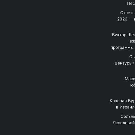
Отпеты
2026 — 
Виктор Шен
вз
программы 
«О
цензуры»
Макс
юб
Красная Бур
в Израил
"Сольн
Яковлевой 