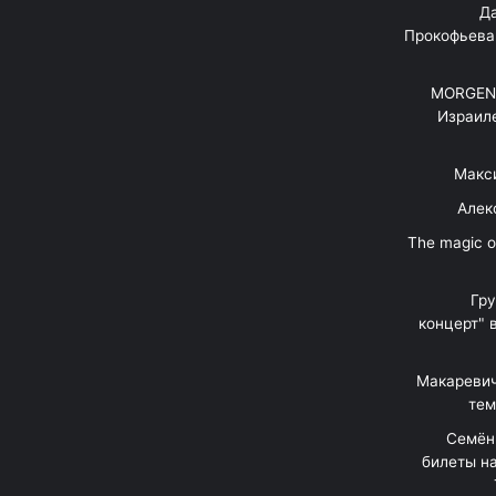
"Д
Прокофьева
MORGENS
Израил
Макс
Алек
"The magic 
Гр
концерт" 
Макаревич
тем
Семён
билеты на