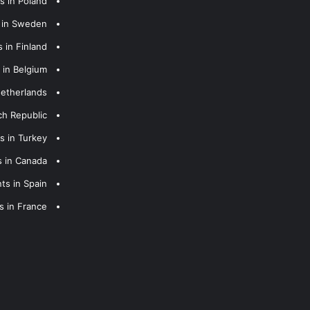
s in Poland
s in Sweden
 in Finland
 in Belgium
Netherlands
ch Republic
s in Turkey
s in Canada
ts in Spain
s in France