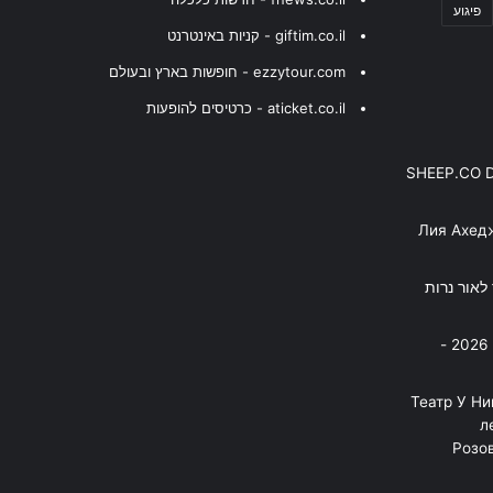
פיגוע
giftim.co.il - קניות באינטרנט
ezzytour.com - חופשות בארץ ובעולם
aticket.co.il - כרטיסים להופעות
SHEEP.CO 
Лия Ахед
פסנתר לאור נרות
בניה ברבי - חוגג עשור על הבמות! 2026 -
"Театр У Н
л
Розов