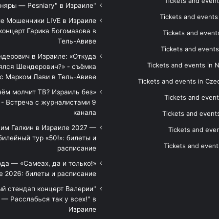
Tickets and event
"Песняры — Pesniary" в Израиле
Tickets and event
е Мошенники LIVE в Израиле
концерт Гарика Богомазова в
Tickets and events
Тель-Авиве
Tickets and events
дерович в Израиле: «Откуда
Tickets and events in 
ялся Шендерович?» - съёмка
с Марком Лави в Тель-Авиве
Tickets and events in Cze
 чём молчит ТВ? Израиль без
Tickets and event
 - Встреча с журналистами 9
канала
Tickets and event
им Галкин в Израиле 2027 —
Tickets and even
илейный тур «50!»: билеты и
Tickets and event
расписание
да — «Самеах, да и только!»
е 2026: билеты и расписание
ый стендап концерт Валерии
— Расслабься так у всех!" в
Израиле