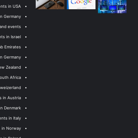
ents in USA
 in Germany
 and events
s in Israel
ab Emirates
 in Germany
New Zealand
outh Africa
hweizerland
 in Austria
 in Denmark
nts in Italy
s in Norway