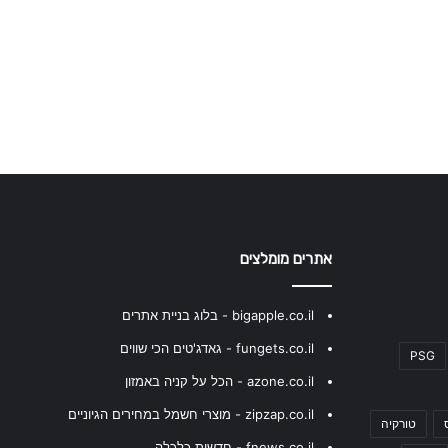
אתרים מומלצים
bigapple.co.il - בלוג בניית אתרים
fungets.co.il - גאדג'טים הכי שווים
PSG
azone.co.il - הכל על קניה באמזון
zipzap.co.il - מוצרי חשמל במחירים הגיוניים
טורקיה
fnews.co.il - חדשות כלכלה