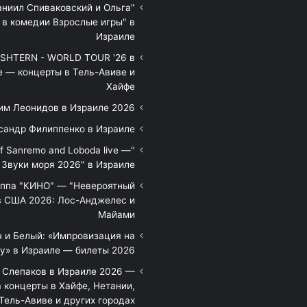
аниил Спиваковский и Ольга
 в комедии Взрослые игры" в
Израиле
HTERN - WORLD TOUR '26 в
е — концерты в Тель-Авиве и
Хайфе
им Леонидов в Израиле 2026
сандр Филиппенко в Израиле
of Sanremo and Loboda live —
Звуки моря 2026" в Израиле
уппа "КИНО" — "Невероятный
в США 2026: Лос-Анджелес и
Майами
 и Белый: «Импровизация на
у» в Израиле — билеты 2026
 Слепаков в Израиле 2026 —
 концерты в Хайфе, Нетании,
Тель-Авиве и других городах