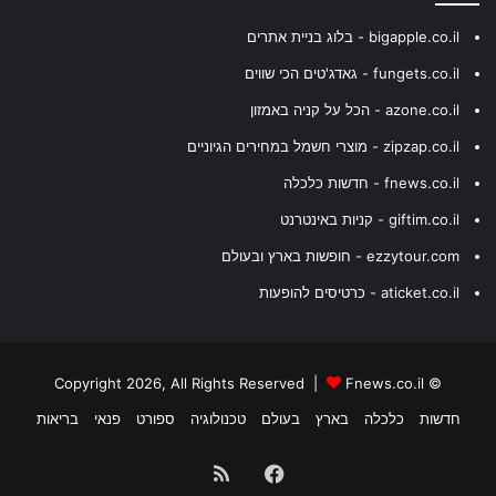
bigapple.co.il - בלוג בניית אתרים
fungets.co.il - גאדג'טים הכי שווים
azone.co.il - הכל על קניה באמזון
zipzap.co.il - מוצרי חשמל במחירים הגיוניים
fnews.co.il - חדשות כלכלה
giftim.co.il - קניות באינטרנט
ezzytour.com - חופשות בארץ ובעולם
aticket.co.il - כרטיסים להופעות
Fnews.co.il
© Copyright 2026, All Rights Reserved |
חדשות
כלכלה
בארץ
בעולם
טכנולוגיה
ספורט
פנאי
בריאות
Facebook
RSS