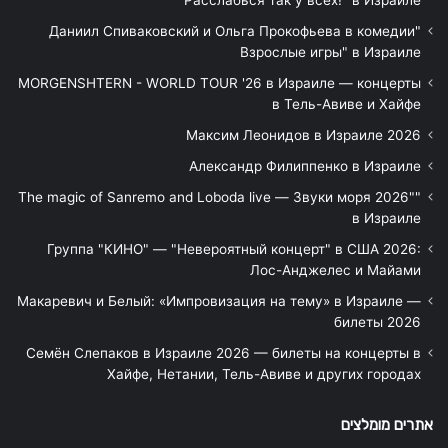
Расслабься так у всех!" в Израиле
"Даниил Спиваковский и Ольга Прокофьева в комедии
Взрослые игры" в Израиле
MORGENSHTERN - WORLD TOUR '26 в Израиле — концерты
в Тель-Авиве и Хайфе
Максим Леонидов в Израиле 2026
Александр Филиппенко в Израиле
"The magic of Sanremo and Loboda live — Звуки моря 2026"
в Израиле
Группа "КИНО" — "Невероятный концерт" в США 2026:
Лос-Анджелес и Майами
Макаревич и Белый: «Импровизация на тему» в Израиле —
билеты 2026
Семён Слепаков в Израиле 2026 — билеты на концерты в
Хайфе, Нетании, Тель-Авиве и других городах
אתרים מומלצים