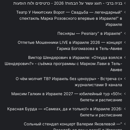
בניה ברבי - חוגג עשור על הבמות! 2026 - כרטיסים ולוח הופעות
"Театр У Никитских Ворот — Свадьба — легендарный
спектакль Марка Розовского впервые в Израиле!" в
Израиле
"Песняры — Pesniary" в Израиле
Отпетые Мошенники LIVE в Израиле 2026 — концерт
Гарика Богомазова в Тель-Авиве
Виктор Шендерович в Израиле: «Откуда взялся
Шендерович?» - съёмка программы с Марком Лави в Тель-
Авиве
«О чём молчит ТВ? Израиль без цензуры» - Встреча с
журналистами 9 канала
Максим Галкин в Израиле 2027 — юбилейный тур «50!»:
билеты и расписание
Красная Бурда — «Самеах, да и только!» в Израиле 2026:
билеты и расписание
"Сольный стендап концерт Валерии Яковлевой —