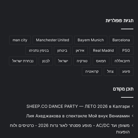
תגיות פופולריות
man city
Manchester United
Bayern Munich
Barcelona
PSG
Real Madrid
איראן
ביטחון
בנימין נתניהו
חיזבאללה
חמאס
טורקיה
ישראל
לבנון
נבחרת ישראל
פיגוע
צהל
קרואטיה
תוכן מקודם
SHEEP.CO DANCE PARTY — ЛЕТО 2026 в Калгари
Лия Ахеджакова в спектакле Мой внук Вениамин
משופן ועד AC/DC - מופע פסנתר לאור נרות 2026 - כרטיסים ולוח
הופעות