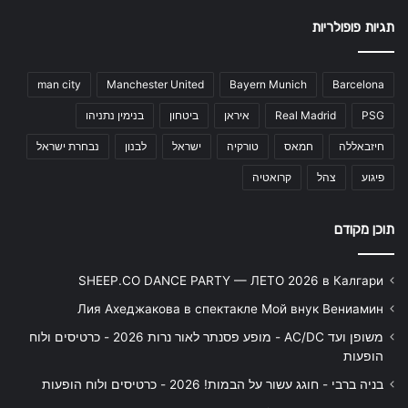
תגיות פופולריות
man city
Manchester United
Bayern Munich
Barcelona
PSG
Real Madrid
איראן
ביטחון
בנימין נתניהו
חיזבאללה
חמאס
טורקיה
ישראל
לבנון
נבחרת ישראל
פיגוע
צהל
קרואטיה
תוכן מקודם
SHEEP.CO DANCE PARTY — ЛЕТО 2026 в Калгари
Лия Ахеджакова в спектакле Мой внук Вениамин
משופן ועד AC/DC - מופע פסנתר לאור נרות 2026 - כרטיסים ולוח
הופעות
בניה ברבי - חוגג עשור על הבמות! 2026 - כרטיסים ולוח הופעות