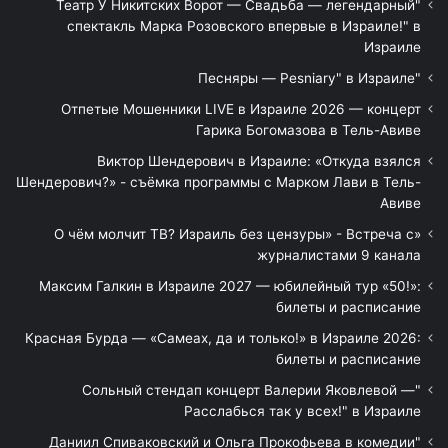
"Театр У Никитских Ворот — Свадьба — легендарный
спектакль Марка Розовского впервые в Израиле!" в
Израиле
"Песняры — Pesniary" в Израиле
Отпетые Мошенники LIVE в Израиле 2026 — концерт
Гарика Богомазова в Тель-Авиве
Виктор Шендерович в Израиле: «Откуда взялся
Шендерович?» - съёмка программы с Марком Лави в Тель-
Авиве
«О чём молчит ТВ? Израиль без цензуры» - Встреча с
журналистами 9 канала
Максим Галкин в Израиле 2027 — юбилейный тур «50!»:
билеты и расписание
Красная Бурда — «Самеах, да и только!» в Израиле 2026:
билеты и расписание
"Сольный стендап концерт Валерии Яковлевой —
Расслабься так у всех!" в Израиле
"Даниил Спиваковский и Ольга Прокофьева в комедии