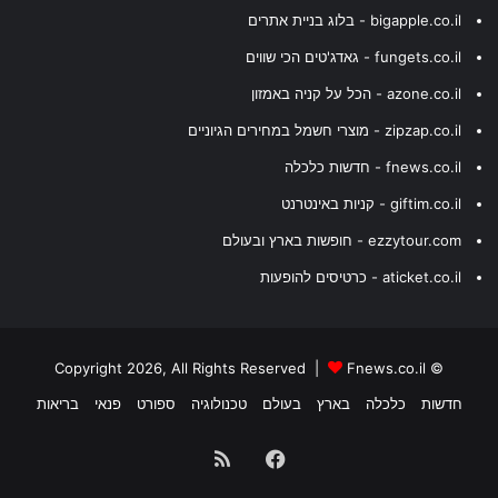
bigapple.co.il - בלוג בניית אתרים
fungets.co.il - גאדג'טים הכי שווים
azone.co.il - הכל על קניה באמזון
zipzap.co.il - מוצרי חשמל במחירים הגיוניים
fnews.co.il - חדשות כלכלה
giftim.co.il - קניות באינטרנט
ezzytour.com - חופשות בארץ ובעולם
aticket.co.il - כרטיסים להופעות
Fnews.co.il
© Copyright 2026, All Rights Reserved |
חדשות
כלכלה
בארץ
בעולם
טכנולוגיה
ספורט
פנאי
בריאות
Facebook
RSS