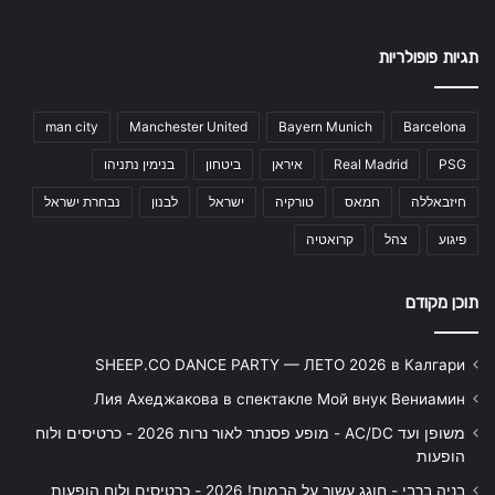
תגיות פופולריות
man city
Manchester United
Bayern Munich
Barcelona
PSG
Real Madrid
איראן
ביטחון
בנימין נתניהו
חיזבאללה
חמאס
טורקיה
ישראל
לבנון
נבחרת ישראל
פיגוע
צהל
קרואטיה
תוכן מקודם
SHEEP.CO DANCE PARTY — ЛЕТО 2026 в Калгари
Лия Ахеджакова в спектакле Мой внук Вениамин
משופן ועד AC/DC - מופע פסנתר לאור נרות 2026 - כרטיסים ולוח
הופעות
בניה ברבי - חוגג עשור על הבמות! 2026 - כרטיסים ולוח הופעות