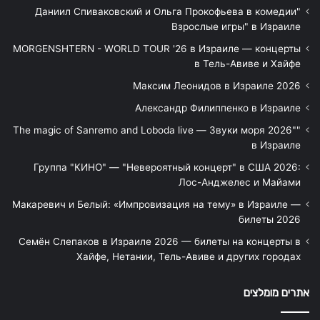
"Даниил Спиваковский и Ольга Прокофьева в комедии
Взрослые игры" в Израиле
MORGENSHTERN - WORLD TOUR '26 в Израиле — концерты
в Тель-Авиве и Хайфе
Максим Леонидов в Израиле 2026
Александр Филиппенко в Израиле
"The magic of Sanremo and Loboda live — Звуки моря 2026"
в Израиле
Группа "КИНО" — "Невероятный концерт" в США 2026:
Лос-Анджелес и Майами
Макаревич и Белый: «Импровизация на тему» в Израиле —
билеты 2026
Семён Слепаков в Израиле 2026 — билеты на концерты в
Хайфе, Нетании, Тель-Авиве и других городах
אתרים מומלצים