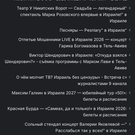
"Театр У Никитских Ворот — Свадьба — легендарный
спектакль Марка Розовского впервые в Израиле!" в
Израиле
"Песняры — Pesniary" в Израиле
Отпетые Мошенники LIVE в Израиле 2026 — концерт
Гарика Богомазова в Тель-Авиве
Виктор Шендерович в Израиле: «Откуда взялся
Шендерович?» - съёмка программы с Марком Лави в Тель-
Авиве
«О чём молчит ТВ? Израиль без цензуры» - Встреча с
журналистами 9 канала
Максим Галкин в Израиле 2027 — юбилейный тур «50!»:
билеты и расписание
Красная Бурда — «Самеах, да и только!» в Израиле 2026:
билеты и расписание
"Сольный стендап концерт Валерии Яковлевой —
Расслабься так у всех!" в Израиле