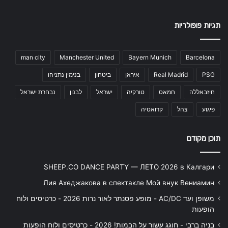
תגיות פופולריות
man city
Manchester United
Bayern Munich
Barcelona
PSG
Real Madrid
איראן
ביטחון
בנימין נתניהו
חיזבאללה
חמאס
טורקיה
ישראל
לבנון
נבחרת ישראל
פיגוע
צהל
קרואטיה
תוכן מקודם
SHEEP.CO DANCE PARTY — ЛЕТО 2026 в Калгари
Лия Ахеджакова в спектакле Мой внук Вениамин
משופן ועד AC/DC - מופע פסנתר לאור נרות 2026 - כרטיסים ולוח
הופעות
בניה ברבי - חוגג עשור על הבמות! 2026 - כרטיסים ולוח הופעות