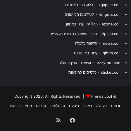
bigapple.co.il - בלוג בניית אתרים
fungets.co.il - גאדג'טים הכי שווים
azone.co.il - הכל על קניה באמזון
zipzap.co.il - מוצרי חשמל במחירים הגיוניים
fnews.co.il - חדשות כלכלה
giftim.co.il - קניות באינטרנט
ezzytour.com - חופשות בארץ ובעולם
aticket.co.il - כרטיסים להופעות
Fnews.co.il
© Copyright 2026, All Rights Reserved |
חדשות
כלכלה
בארץ
בעולם
טכנולוגיה
ספורט
פנאי
בריאות
Facebook
RSS