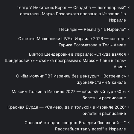
"Театр У Никитских Ворот — Свадьба — легендарный
спектакль Марка Розовского впервые в Израиле!" в
Израиле
"Песняры — Pesniary" в Израиле
Отпетые Мошенники LIVE в Израиле 2026 — концерт
Гарика Богомазова в Тель-Авиве
Виктор Шендерович в Израиле: «Откуда взялся
Шендерович?» - съёмка программы с Марком Лави в Тель-
Авиве
«О чём молчит ТВ? Израиль без цензуры» - Встреча с
журналистами 9 канала
Максим Галкин в Израиле 2027 — юбилейный тур «50!»:
билеты и расписание
Красная Бурда — «Самеах, да и только!» в Израиле 2026:
билеты и расписание
"Сольный стендап концерт Валерии Яковлевой —
Расслабься так у всех!" в Израиле