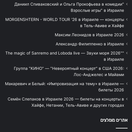
"Даниил Спиваковский и Ольга Прокофьева в комедии
Взрослые игры" в Израиле
MORGENSHTERN - WORLD TOUR '26 в Израиле — концерты
в Тель-Авиве и Хайфе
Максим Леонидов в Израиле 2026
Александр Филиппенко в Израиле
"The magic of Sanremo and Loboda live — Звуки моря 2026"
в Израиле
Группа "КИНО" — "Невероятный концерт" в США 2026:
Лос-Анджелес и Майами
Макаревич и Белый: «Импровизация на тему» в Израиле —
билеты 2026
Семён Слепаков в Израиле 2026 — билеты на концерты в
Хайфе, Нетании, Тель-Авиве и других городах
אתרים מומלצים