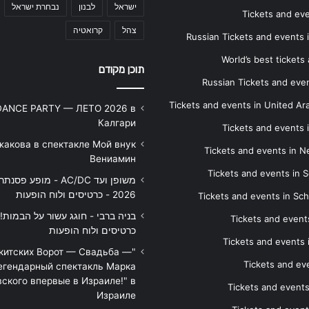
ישראל
לבנון
נבחרת ישראל
Tickets and ev
צהל
קרואטיה
Russian Tickets and events
World’s best tickets
תוכן מקודם
Russian Tickets and event
Tickets and events in United Ar
DANCE PARTY — ЛЕТО 2026 в
Калгари
Tickets and events
жакова в спектакле Мой внук
Tickets and events in 
Вениамин
Tickets and events in S
משופן ועד AC/DC - מופע 
2026 - כרטיסים ולוח הופעות
Tickets and events in Sc
Tickets and events
כרטיסים ולוח הופעות
Tickets and events
икитских Ворот — Свадьба —
Tickets and eve
егендарный спектакль Марка
ского впервые в Израиле!" в
Tickets and event
Израиле