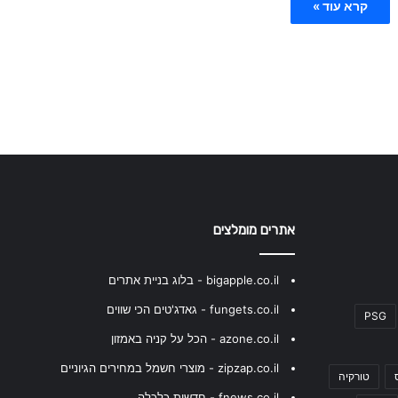
קרא עוד »
אתרים מומלצים
bigapple.co.il - בלוג בניית אתרים
fungets.co.il - גאדג'טים הכי שווים
PSG
azone.co.il - הכל על קניה באמזון
zipzap.co.il - מוצרי חשמל במחירים הגיוניים
טורקיה
fnews.co.il - חדשות כלכלה