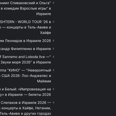
аниил Спиваковский и Ольга
 в комедии Взрослые игры" в
Израиле
HTERN - WORLD TOUR '26 в
е — концерты в Тель-Авиве и
Хайфе
им Леонидов в Израиле 2026
сандр Филиппенко в Израиле
of Sanremo and Loboda live —
Звуки моря 2026" в Израиле
уппа "КИНО" — "Невероятный
в США 2026: Лос-Анджелес и
Майами
 и Белый: «Импровизация на
у» в Израиле — билеты 2026
 Слепаков в Израиле 2026 —
 концерты в Хайфе, Нетании,
Тель-Авиве и других городах