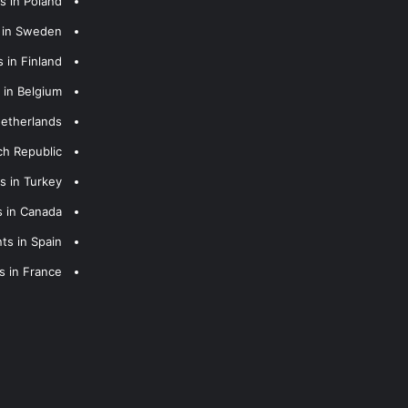
s in Poland
s in Sweden
 in Finland
 in Belgium
Netherlands
ch Republic
s in Turkey
s in Canada
ts in Spain
s in France