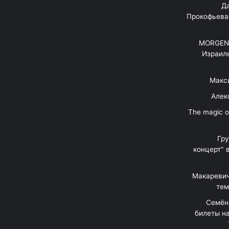
"Д
Прокофьева
MORGENS
Израил
Макс
Алек
"The magic 
Гр
концерт" 
Макаревич
тем
Семён
билеты на