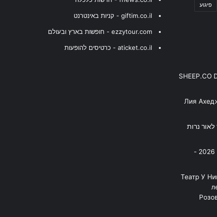
פיגוע
giftim.co.il - קניות באינטרנט
ezzytour.com - חופשות בארץ ובעולם
aticket.co.il - כרטיסים להופעות
SHEEP.CO 
Лия Ахед
פסנתר לאור נרות
בניה ברבי - חוגג עשור על הבמות! 2026 -
"Театр У Н
л
Розов