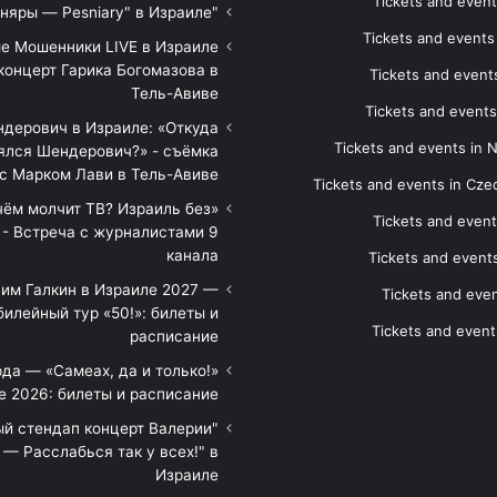
Tickets and event
"Песняры — Pesniary" в Израиле
Tickets and event
е Мошенники LIVE в Израиле
концерт Гарика Богомазова в
Tickets and events
Тель-Авиве
Tickets and events
дерович в Израиле: «Откуда
Tickets and events in 
ялся Шендерович?» - съёмка
с Марком Лави в Тель-Авиве
Tickets and events in Cze
 чём молчит ТВ? Израиль без
Tickets and event
 - Встреча с журналистами 9
канала
Tickets and event
им Галкин в Израиле 2027 —
Tickets and even
илейный тур «50!»: билеты и
Tickets and event
расписание
да — «Самеах, да и только!»
е 2026: билеты и расписание
ый стендап концерт Валерии
— Расслабься так у всех!" в
Израиле