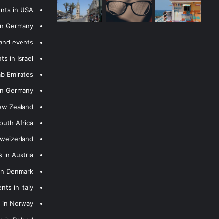
ents in USA
 in Germany
 and events
s in Israel
ab Emirates
 in Germany
New Zealand
outh Africa
hweizerland
 in Austria
 in Denmark
nts in Italy
s in Norway