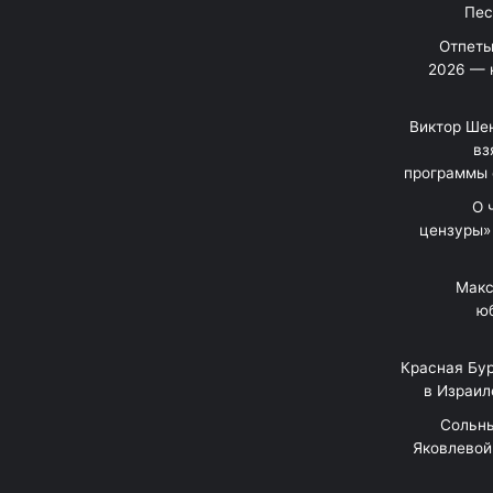
Отпеты
2026 — 
Виктор Шен
вз
программы 
«О
цензуры»
Макс
юб
Красная Бур
в Израил
"Сольн
Яковлевой 