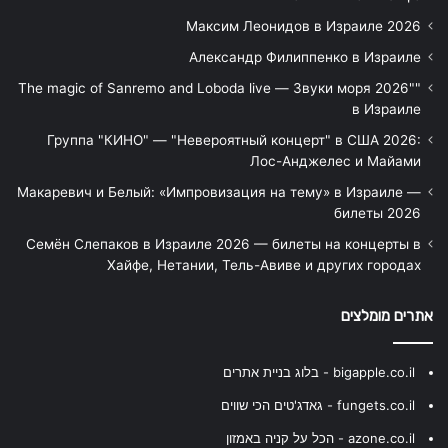
Максим Леонидов в Израиле 2026
Александр Филиппенко в Израиле
"The magic of Sanremo and Loboda live — Звуки моря 2026"
в Израиле
Группа "КИНО" — "Невероятный концерт" в США 2026:
Лос-Анджелес и Майами
Макаревич и Белый: «Импровизация на тему» в Израиле —
билеты 2026
Семён Слепаков в Израиле 2026 — билеты на концерты в
Хайфе, Нетании, Тель-Авиве и других городах
אתרים מומלצים
bigapple.co.il - בלוג בניית אתרים
fungets.co.il - גאדג'טים הכי שווים
azone.co.il - הכל על קניה באמזון