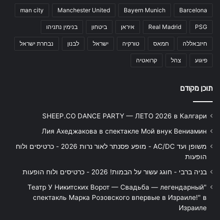
man city
Manchester United
Bayern Munich
Barcelona
PSG
Real Madrid
איראן
ביטחון
בנימין נתניהו
חיזבאללה
חמאס
טורקיה
ישראל
לבנון
נבחרת ישראל
פיגוע
צהל
קרואטיה
תוכן מקודם
SHEEP.CO DANCE PARTY — ЛЕТО 2026 в Калгари
Лия Ахеджакова в спектакле Мой внук Вениамин
משופן ועד AC/DC - מופע פסנתר לאור נרות 2026 - כרטיסים ולוח
הופעות
בניה ברבי - חוגג עשור על הבמות! 2026 - כרטיסים ולוח הופעות
"Театр У Никитских Ворот — Свадьба — легендарный
спектакль Марка Розовского впервые в Израиле!" в
Израиле