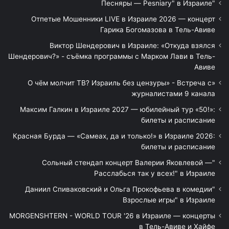
"Песняры — Pesniary" в Израиле
Отпетые Мошенники LIVE в Израиле 2026 — концерт
Гарика Богомазова в Тель-Авиве
Виктор Шендерович в Израиле: «Откуда взялся
Шендерович?» - съёмка программы с Марком Лави в Тель-
Авиве
«О чём молчит ТВ? Израиль без цензуры» - Встреча с
журналистами 9 канала
Максим Галкин в Израиле 2027 — юбилейный тур «50!»:
билеты и расписание
Красная Бурда — «Самеах, да и только!» в Израиле 2026:
билеты и расписание
"Сольный стендап концерт Валерии Яковлевой —
Расслабься так у всех!" в Израиле
"Даниил Спиваковский и Ольга Прокофьева в комедии
Взрослые игры" в Израиле
MORGENSHTERN - WORLD TOUR '26 в Израиле — концерты
в Тель-Авиве и Хайфе