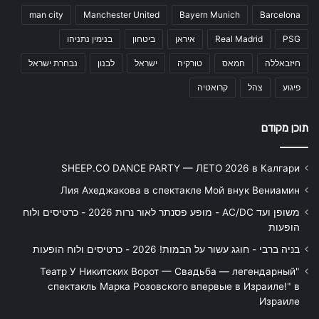
man city
Manchester United
Bayern Munich
Barcelona
PSG
Real Madrid
איראן
ביטחון
בנימין נתניהו
חיזבאללה
חמאס
טורקיה
ישראל
לבנון
נבחרת ישראל
פיגוע
צהל
קרואטיה
תוכן מקודם
SHEEP.CO DANCE PARTY — ЛЕТО 2026 в Калгари
Лия Ахеджакова в спектакле Мой внук Вениамин
משופן ועד AC/DC - מופע פסנתר לאור נרות 2026 - כרטיסים ולוח
הופעות
בניה ברבי - חוגג עשור על הבמות! 2026 - כרטיסים ולוח הופעות
"Театр У Никитских Ворот — Свадьба — легендарный
спектакль Марка Розовского впервые в Израиле!" в
Израиле