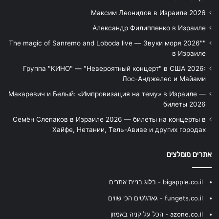
Максим Леонидов в Израиле 2026
Александр Филиппенко в Израиле
"The magic of Sanremo and Loboda live — Звуки моря 2026"
в Израиле
Группа "КИНО" — "Невероятный концерт" в США 2026:
Лос-Анджелес и Майами
Макаревич и Белый: «Импровизация на тему» в Израиле —
билеты 2026
Семён Слепаков в Израиле 2026 — билеты на концерты в
Хайфе, Нетании, Тель-Авиве и других городах
אתרים מומלצים
bigapple.co.il - בלוג בניית אתרים
fungets.co.il - גאדג'טים הכי שווים
azone.co.il - הכל על קניה באמזון