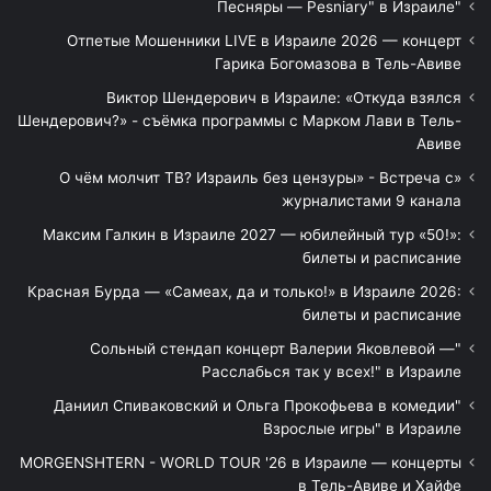
"Песняры — Pesniary" в Израиле
Отпетые Мошенники LIVE в Израиле 2026 — концерт
Гарика Богомазова в Тель-Авиве
Виктор Шендерович в Израиле: «Откуда взялся
Шендерович?» - съёмка программы с Марком Лави в Тель-
Авиве
«О чём молчит ТВ? Израиль без цензуры» - Встреча с
журналистами 9 канала
Максим Галкин в Израиле 2027 — юбилейный тур «50!»:
билеты и расписание
Красная Бурда — «Самеах, да и только!» в Израиле 2026:
билеты и расписание
"Сольный стендап концерт Валерии Яковлевой —
Расслабься так у всех!" в Израиле
"Даниил Спиваковский и Ольга Прокофьева в комедии
Взрослые игры" в Израиле
MORGENSHTERN - WORLD TOUR '26 в Израиле — концерты
в Тель-Авиве и Хайфе