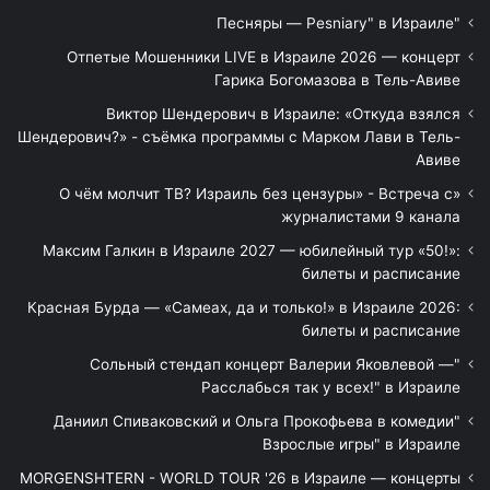
"Песняры — Pesniary" в Израиле
Отпетые Мошенники LIVE в Израиле 2026 — концерт
Гарика Богомазова в Тель-Авиве
Виктор Шендерович в Израиле: «Откуда взялся
Шендерович?» - съёмка программы с Марком Лави в Тель-
Авиве
«О чём молчит ТВ? Израиль без цензуры» - Встреча с
журналистами 9 канала
Максим Галкин в Израиле 2027 — юбилейный тур «50!»:
билеты и расписание
Красная Бурда — «Самеах, да и только!» в Израиле 2026:
билеты и расписание
"Сольный стендап концерт Валерии Яковлевой —
Расслабься так у всех!" в Израиле
"Даниил Спиваковский и Ольга Прокофьева в комедии
Взрослые игры" в Израиле
MORGENSHTERN - WORLD TOUR '26 в Израиле — концерты