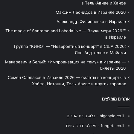
в Тель-Авиве и Хайфе
Максим Леонидов в Израиле 2026
Александр Филиппенко в Израиле
"The magic of Sanremo and Loboda live — Звуки моря 2026"
в Израиле
Группа "КИНО" — "Невероятный концерт" в США 2026:
Лос-Анджелес и Майами
Макаревич и Белый: «Импровизация на тему» в Израиле —
билеты 2026
Семён Слепаков в Израиле 2026 — билеты на концерты в
Хайфе, Нетании, Тель-Авиве и других городах
אתרים מומלצים
bigapple.co.il - בלוג בניית אתרים
fungets.co.il - גאדג'טים הכי שווים