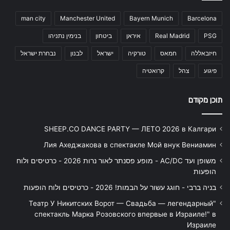
man city
Manchester United
Bayern Munich
Barcelona
PSG
Real Madrid
איראן
ביטחון
בנימין נתניהו
חיזבאללה
חמאס
טורקיה
ישראל
לבנון
נבחרת ישראל
פיגוע
צהל
קרואטיה
תוכן מקודם
SHEEP.CO DANCE PARTY — ЛЕТО 2026 в Калгари
Лия Ахеджакова в спектакле Мой внук Вениамин
משופן ועד AC/DC - מופע פסנתר לאור נרות 2026 - כרטיסים ולוח
הופעות
בניה ברבי - חוגג עשור על הבמות! 2026 - כרטיסים ולוח הופעות
"Театр У Никитских Ворот — Свадьба — легендарный
спектакль Марка Розовского впервые в Израиле!" в
Израиле