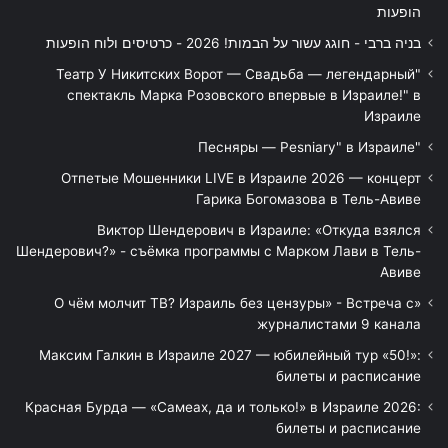
הופעות
בניה ברבי - חוגג עשור על הבמות! 2026 - כרטיסים ולוח הופעות
"Театр У Никитских Ворот — Свадьба — легендарный
спектакль Марка Розовского впервые в Израиле!" в
Израиле
"Песняры — Pesniary" в Израиле
Отпетые Мошенники LIVE в Израиле 2026 — концерт
Гарика Богомазова в Тель-Авиве
Виктор Шендерович в Израиле: «Откуда взялся
Шендерович?» - съёмка программы с Марком Лави в Тель-
Авиве
«О чём молчит ТВ? Израиль без цензуры» - Встреча с
журналистами 9 канала
Максим Галкин в Израиле 2027 — юбилейный тур «50!»:
билеты и расписание
Красная Бурда — «Самеах, да и только!» в Израиле 2026:
билеты и расписание