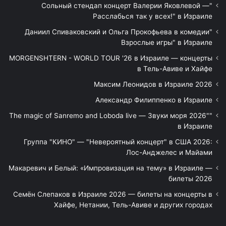
"Сольный стендап концерт Валерии Яковлевой —
Расслабься так у всех!" в Израиле
"Даниил Спиваковский и Ольга Прокофьева в комедии
Взрослые игры" в Израиле
MORGENSHTERN - WORLD TOUR '26 в Израиле — концерты
в Тель-Авиве и Хайфе
Максим Леонидов в Израиле 2026
Александр Филиппенко в Израиле
"The magic of Sanremo and Loboda live — Звуки моря 2026"
в Израиле
Группа "КИНО" — "Невероятный концерт" в США 2026:
Лос-Анджелес и Майами
Макаревич и Белый: «Импровизация на тему» в Израиле —
билеты 2026
Семён Слепаков в Израиле 2026 — билеты на концерты в
Хайфе, Нетании, Тель-Авиве и других городах