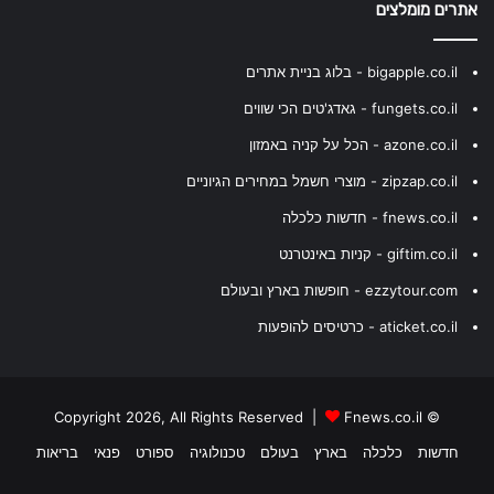
אתרים מומלצים
bigapple.co.il - בלוג בניית אתרים
fungets.co.il - גאדג'טים הכי שווים
azone.co.il - הכל על קניה באמזון
zipzap.co.il - מוצרי חשמל במחירים הגיוניים
fnews.co.il - חדשות כלכלה
giftim.co.il - קניות באינטרנט
ezzytour.com - חופשות בארץ ובעולם
aticket.co.il - כרטיסים להופעות
Fnews.co.il
© Copyright 2026, All Rights Reserved |
חדשות
כלכלה
בארץ
בעולם
טכנולוגיה
ספורט
פנאי
בריאות