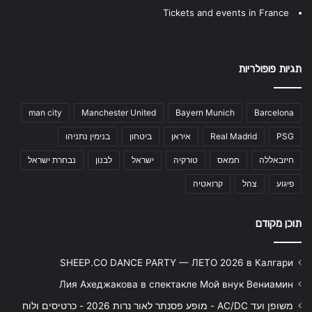
Tickets and events in France
תגיות פופולריות
man city
Manchester United
Bayern Munich
Barcelona
PSG
Real Madrid
איראן
ביטחון
בנימין נתניהו
חיזבאללה
חמאס
טורקיה
ישראל
לבנון
נבחרת ישראל
פיגוע
צהל
קרואטיה
תוכן מקודם
SHEEP.CO DANCE PARTY — ЛЕТО 2026 в Калгари
Лия Ахеджакова в спектакле Мой внук Вениамин
משופן ועד AC/DC - מופע פסנתר לאור נרות 2026 - כרטיסים ולוח