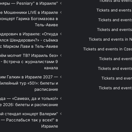
Tickets and event
"Песняры — Pesniary" в Израиле
Tickets and event
е Мошенники LIVE в Израиле
концерт Гарика Богомазова в
Tickets and events
Тель-Авиве
Tickets and events
дерович в Израиле: «Откуда
Tickets and events in 
ялся Шендерович?» - съёмка
с Марком Лави в Тель-Авиве
Tickets and events in Cze
 чём молчит ТВ? Израиль без
Tickets and event
 - Встреча с журналистами 9
канала
Tickets and event
им Галкин в Израиле 2027 —
Tickets and even
илейный тур «50!»: билеты и
Tickets and event
расписание
да — «Самеах, да и только!»
е 2026: билеты и расписание
ый стендап концерт Валерии
— Расслабься так у всех!" в
Израиле