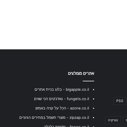
אתרים מומלצים
bigapple.co.il - בלוג בניית אתרים
fungets.co.il - גאדג'טים הכי שווים
PSG
azone.co.il - הכל על קניה באמזון
zipzap.co.il - מוצרי חשמל במחירים הגיוניים
טורקיה
fnews.co.il - חדשות כלכלה