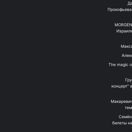
"Д
Прокофьева
MORGENS
Израил
Макс
Алек
"The magic 
Гр
концерт" 
Макаревич
тем
Семён
билеты на