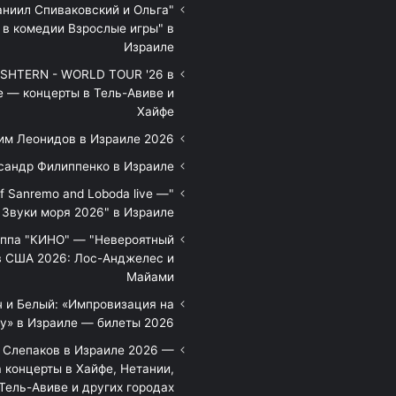
аниил Спиваковский и Ольга
 в комедии Взрослые игры" в
Израиле
HTERN - WORLD TOUR '26 в
е — концерты в Тель-Авиве и
Хайфе
им Леонидов в Израиле 2026
сандр Филиппенко в Израиле
of Sanremo and Loboda live —
Звуки моря 2026" в Израиле
уппа "КИНО" — "Невероятный
в США 2026: Лос-Анджелес и
Майами
 и Белый: «Импровизация на
у» в Израиле — билеты 2026
 Слепаков в Израиле 2026 —
 концерты в Хайфе, Нетании,
Тель-Авиве и других городах