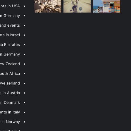
ents in USA
 in Germany
 and events
s in Israel
ab Emirates
 in Germany
New Zealand
outh Africa
hweizerland
 in Austria
 in Denmark
nts in Italy
s in Norway