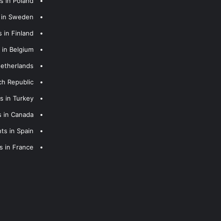
s in Poland
s in Sweden
 in Finland
 in Belgium
Netherlands
ch Republic
s in Turkey
s in Canada
ts in Spain
s in France