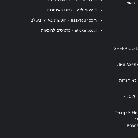
פיגוע
giftim.co.il - קניות באינטרנט
ezzytour.com - חופשות בארץ ובעולם
aticket.co.il - כרטיסים להופעות
SHEEP.CO 
Лия Ахед
פסנתר לאור נרות
בניה ברבי - חוגג עשור על הבמות! 2026 -
"Театр У Н
л
Розов