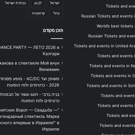
ישראל
לבנון
נבחרת ישראל
Tickets and ev
צהל
קרואטיה
Russian Tickets and events
World’s best tickets
תוכן מקודם
Russian Tickets and event
Tickets and events in United Ar
DANCE PARTY — ЛЕТО 2026 в
Калгари
Tickets and events
жакова в спектакле Мой внук
Tickets and events in 
Вениамин
Tickets and events in S
משופן ועד AC/DC - מופע 
2026 - כרטיסים ולוח הופעות
Tickets and events in Sc
Tickets and events
כרטיסים ולוח הופעות
Tickets and events
икитских Ворот — Свадьба —
Tickets and eve
егендарный спектакль Марка
ского впервые в Израиле!" в
Tickets and event
Израиле