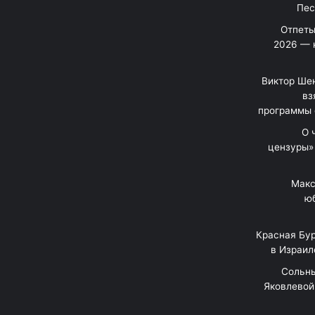
Отпеты
2026 — 
Виктор Шен
вз
программы 
«О
цензуры»
Макс
юб
Красная Бур
в Израил
"Сольн
Яковлевой 