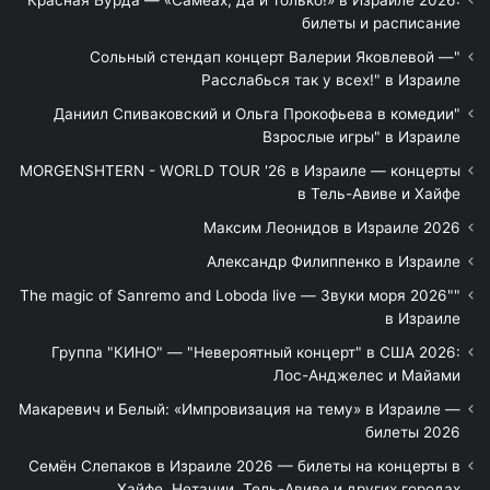
билеты и расписание
"Сольный стендап концерт Валерии Яковлевой —
Расслабься так у всех!" в Израиле
"Даниил Спиваковский и Ольга Прокофьева в комедии
Взрослые игры" в Израиле
MORGENSHTERN - WORLD TOUR '26 в Израиле — концерты
в Тель-Авиве и Хайфе
Максим Леонидов в Израиле 2026
Александр Филиппенко в Израиле
"The magic of Sanremo and Loboda live — Звуки моря 2026"
в Израиле
Группа "КИНО" — "Невероятный концерт" в США 2026:
Лос-Анджелес и Майами
Макаревич и Белый: «Импровизация на тему» в Израиле —
билеты 2026
Семён Слепаков в Израиле 2026 — билеты на концерты в
Хайфе, Нетании, Тель-Авиве и других городах