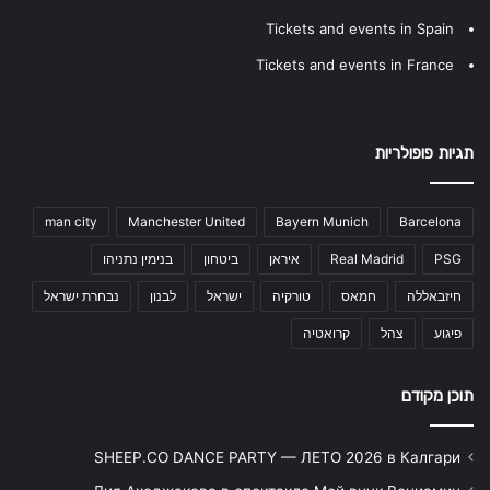
Tickets and events in Spain
Tickets and events in France
תגיות פופולריות
man city
Manchester United
Bayern Munich
Barcelona
PSG
Real Madrid
איראן
ביטחון
בנימין נתניהו
חיזבאללה
חמאס
טורקיה
ישראל
לבנון
נבחרת ישראל
פיגוע
צהל
קרואטיה
תוכן מקודם
SHEEP.CO DANCE PARTY — ЛЕТО 2026 в Калгари