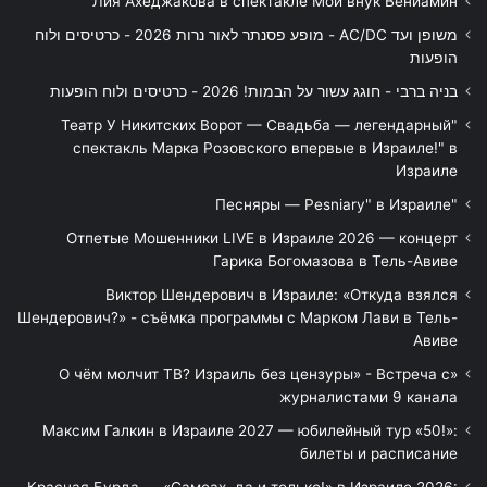
Лия Ахеджакова в спектакле Мой внук Вениамин
משופן ועד AC/DC - מופע פסנתר לאור נרות 2026 - כרטיסים ולוח
הופעות
בניה ברבי - חוגג עשור על הבמות! 2026 - כרטיסים ולוח הופעות
"Театр У Никитских Ворот — Свадьба — легендарный
спектакль Марка Розовского впервые в Израиле!" в
Израиле
"Песняры — Pesniary" в Израиле
Отпетые Мошенники LIVE в Израиле 2026 — концерт
Гарика Богомазова в Тель-Авиве
Виктор Шендерович в Израиле: «Откуда взялся
Шендерович?» - съёмка программы с Марком Лави в Тель-
Авиве
«О чём молчит ТВ? Израиль без цензуры» - Встреча с
журналистами 9 канала
Максим Галкин в Израиле 2027 — юбилейный тур «50!»:
билеты и расписание
Красная Бурда — «Самеах, да и только!» в Израиле 2026: