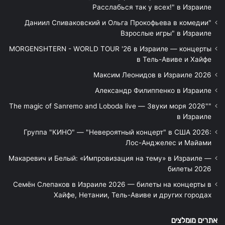
Расслабься так у всех!" в Израиле
"Даниил Спиваковский и Ольга Прокофьева в комедии
Взрослые игры" в Израиле
MORGENSHTERN - WORLD TOUR '26 в Израиле — концерты
в Тель-Авиве и Хайфе
Максим Леонидов в Израиле 2026
Александр Филиппенко в Израиле
"The magic of Sanremo and Loboda live — Звуки моря 2026"
в Израиле
Группа "КИНО" — "Невероятный концерт" в США 2026:
Лос-Анджелес и Майами
Макаревич и Белый: «Импровизация на тему» в Израиле —
билеты 2026
Семён Слепаков в Израиле 2026 — билеты на концерты в
Хайфе, Нетании, Тель-Авиве и других городах
אתרים מומלצים