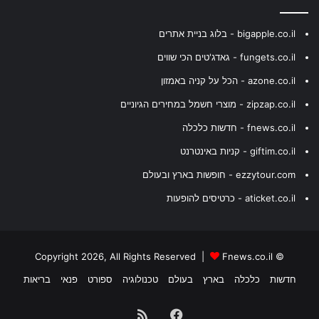
bigapple.co.il - בלוג בניית אתרים
fungets.co.il - גאדג'טים הכי שווים
azone.co.il - הכל על קניה באמזון
zipzap.co.il - מוצרי חשמל במחירים הגיוניים
fnews.co.il - חדשות כלכלה
giftim.co.il - קניות באינטרנט
ezzytour.com - חופשות בארץ ובעולם
aticket.co.il - כרטיסים להופעות
Fnews.co.il
© Copyright 2026, All Rights Reserved |
חדשות
כלכלה
בארץ
בעולם
טכנולוגיה
ספורט
פנאי
בריאות
Facebook
RSS