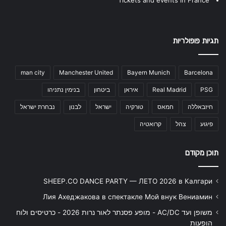
תגיות פופולריות
man city
Manchester United
Bayern Munich
Barcelona
PSG
Real Madrid
איראן
ביטחון
בנימין נתניהו
חיזבאללה
חמאס
טורקיה
ישראל
לבנון
נבחרת ישראל
פיגוע
צהל
קרואטיה
תוכן מקודם
SHEEP.CO DANCE PARTY — ЛЕТО 2026 в Калгари
Лия Ахеджакова в спектакле Мой внук Вениамин
משופן ועד AC/DC - מופע פסנתר לאור נרות 2026 - כרטיסים ולוח
הופעות