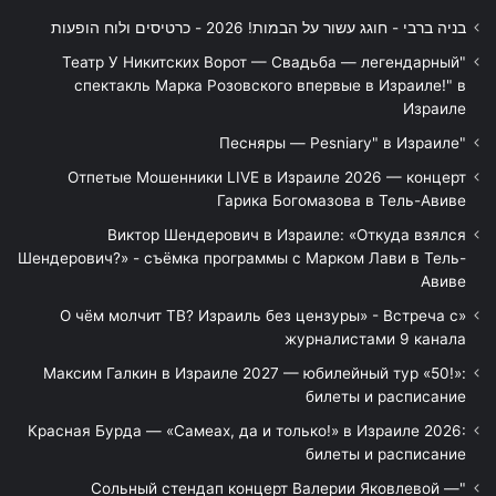
בניה ברבי - חוגג עשור על הבמות! 2026 - כרטיסים ולוח הופעות
"Театр У Никитских Ворот — Свадьба — легендарный
спектакль Марка Розовского впервые в Израиле!" в
Израиле
"Песняры — Pesniary" в Израиле
Отпетые Мошенники LIVE в Израиле 2026 — концерт
Гарика Богомазова в Тель-Авиве
Виктор Шендерович в Израиле: «Откуда взялся
Шендерович?» - съёмка программы с Марком Лави в Тель-
Авиве
«О чём молчит ТВ? Израиль без цензуры» - Встреча с
журналистами 9 канала
Максим Галкин в Израиле 2027 — юбилейный тур «50!»:
билеты и расписание
Красная Бурда — «Самеах, да и только!» в Израиле 2026:
билеты и расписание
"Сольный стендап концерт Валерии Яковлевой —