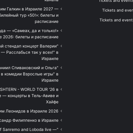
Tickets and event
им Галкин в Израиле 2027 —
Tickets and even
илейный тур «50!»: билеты и
Tickets and event
расписание
да — «Самеах, да и только!»
е 2026: билеты и расписание
ый стендап концерт Валерии
— Расслабься так у всех!" в
Израиле
аниил Спиваковский и Ольга
 в комедии Взрослые игры" в
Израиле
HTERN - WORLD TOUR '26 в
е — концерты в Тель-Авиве и
Хайфе
им Леонидов в Израиле 2026
сандр Филиппенко в Израиле
of Sanremo and Loboda live —