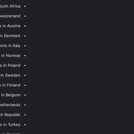
outh Africa
hweizerland
 in Austria
 in Denmark
nts in Italy
s in Norway
s in Poland
s in Sweden
 in Finland
 in Belgium
Netherlands
ch Republic
s in Turkey