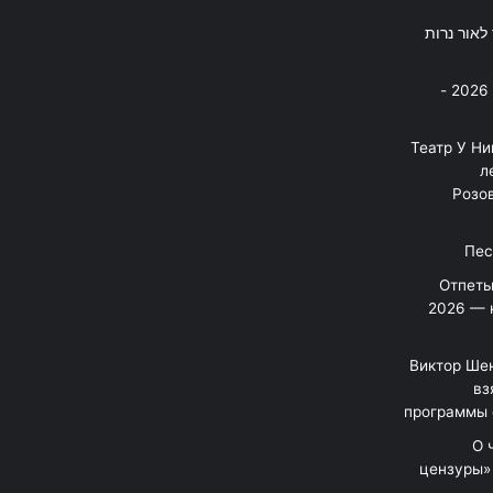
פסנתר לאור נרות
בניה ברבי - חוגג עשור על הבמות! 2026 -
"Театр У Н
л
Розов
Отпеты
2026 — 
Виктор Шен
вз
программы 
«О
цензуры»