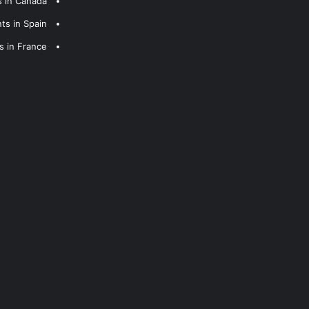
s in Canada
ts in Spain
s in France