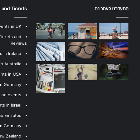
התעדכנו לאחרונה
 and Tickets
vents in UK
Tickets and
Reviews
 in Ireland
n Australia
ents in USA
 in Germany
 and events
s in Israel
ab Emirates
 in Germany
New Zealand