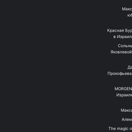
Макс
юб
Красная Бур
в Израил
"Сольн
Яковлевой 
"Д
Прокофьева
MORGENS
Израил
Макс
Алек
"The magic 