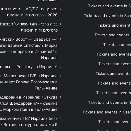
Tickets and events in S
משופן ועד AC/DC - מופע 
2026 - כרטיסים ולוח הופעות
Tickets and events in Sc
Tickets and events
כרטיסים ולוח הופעות
Tickets and events
икитских Ворот — Свадьба —
Tickets and eve
егендарный спектакль Марка
ского впервые в Израиле!" в
Tickets and event
Израиле
Tickets and event
"Песняры — Pesniary" в Израиле
Tickets and event
е Мошенники LIVE в Израиле
концерт Гарика Богомазова в
Tickets and events
Тель-Авиве
Tickets and events
дерович в Израиле: «Откуда
Tickets and events in 
ялся Шендерович?» - съёмка
с Марком Лави в Тель-Авиве
Tickets and events in Cze
 чём молчит ТВ? Израиль без
Tickets and event
 - Встреча с журналистами 9
канала