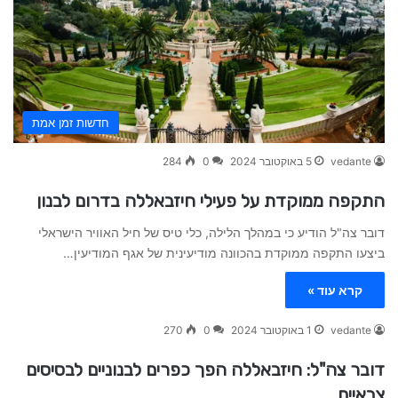
חדשות זמן אמת
vedante
5 באוקטובר 2024
0
284
התקפה ממוקדת על פעילי חיזבאללה בדרום לבנון
דובר צה"ל הודיע כי במהלך הלילה, כלי טיס של חיל האוויר הישראלי
ביצעו התקפה ממוקדת בהכוונה מודיעינית של אגף המודיעין…
קרא עוד »
vedante
1 באוקטובר 2024
0
270
דובר צה"ל: חיזבאללה הפך כפרים לבנוניים לבסיסים
צבאיים