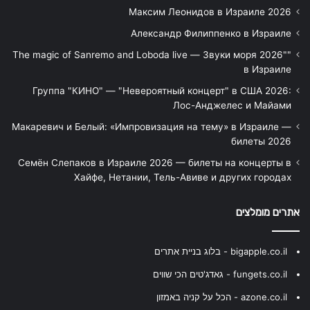
Максим Леонидов в Израиле 2026
Александр Филиппенко в Израиле
"The magic of Sanremo and Loboda live — Звуки моря 2026"
в Израиле
Группа "КИНО" — "Невероятный концерт" в США 2026:
Лос-Анджелес и Майами
Макаревич и Белый: «Импровизация на тему» в Израиле —
билеты 2026
Семён Слепаков в Израиле 2026 — билеты на концерты в
Хайфе, Нетании, Тель-Авиве и других городах
אתרים מומלצים
bigapple.co.il - בלוג בניית אתרים
fungets.co.il - גאדג'טים הכי שווים
azone.co.il - הכל על קניה באמזון