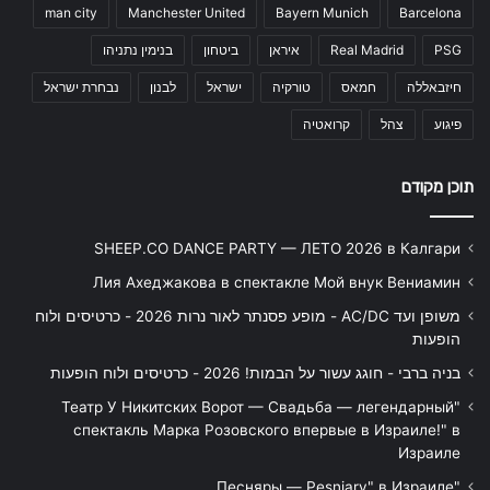
man city
Manchester United
Bayern Munich
Barcelona
PSG
Real Madrid
איראן
ביטחון
בנימין נתניהו
חיזבאללה
חמאס
טורקיה
ישראל
לבנון
נבחרת ישראל
פיגוע
צהל
קרואטיה
תוכן מקודם
SHEEP.CO DANCE PARTY — ЛЕТО 2026 в Калгари
Лия Ахеджакова в спектакле Мой внук Вениамин
משופן ועד AC/DC - מופע פסנתר לאור נרות 2026 - כרטיסים ולוח
הופעות
בניה ברבי - חוגג עשור על הבמות! 2026 - כרטיסים ולוח הופעות
"Театр У Никитских Ворот — Свадьба — легендарный
спектакль Марка Розовского впервые в Израиле!" в
Израиле
"Песняры — Pesniary" в Израиле