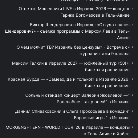
Отпетые Мошенники LIVE в Израиле 2026 — концерт
Гарика Богомазова в Тель-Авиве
Виктор Шендерович в Израиле: «Откуда взялся
Шендерович?» - съёмка программы с Марком Лави в Тель-
Авиве
«О чём молчит ТВ? Израиль без цензуры» - Встреча с
журналистами 9 канала
Максим Галкин в Израиле 2027 — юбилейный тур «50!»:
билеты и расписание
Красная Бурда — «Самеах, да и только!» в Израиле 2026:
билеты и расписание
"Сольный стендап концерт Валерии Яковлевой —
Расслабься так у всех!" в Израиле
"Даниил Спиваковский и Ольга Прокофьева в комедии
Взрослые игры" в Израиле
MORGENSHTERN - WORLD TOUR '26 в Израиле — концерты
в Тель-Авиве и Хайфе