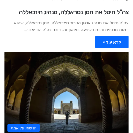
צה"ל חיסל את חסן נסראללה, מנהיג חיזבאללה
צה"ל חיסל את מנהיג ארגון הטרור חיזבאללה, חסן נסראללה, שהוא
דמות מרכזית ורבת השפעה בארגון זה. דובר צה"ל הודיע כי…
קרא עוד »
חדשות זמן אמת