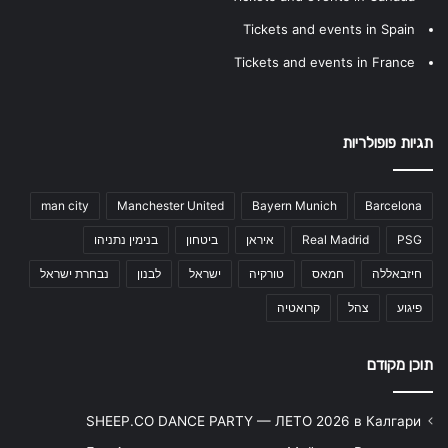
Tickets and events in Spain
Tickets and events in France
תגיות פופולריות
man city
Manchester United
Bayern Munich
Barcelona
PSG
Real Madrid
איראן
ביטחון
בנימין נתניהו
חיזבאללה
חמאס
טורקיה
ישראל
לבנון
נבחרת ישראל
פיגוע
צהל
קרואטיה
תוכן מקודם
SHEEP.CO DANCE PARTY — ЛЕТО 2026 в Калгари