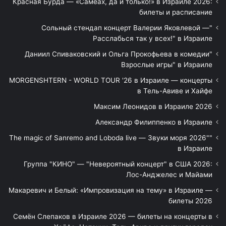
Красная Бурда — «Самеах, да и только!» в Израиле 2026:
билеты и расписание
"Сольный стендап концерт Валерии Яковлевой —
Расслабься так у всех!" в Израиле
"Даниил Спиваковский и Ольга Прокофьева в комедии
Взрослые игры" в Израиле
MORGENSHTERN - WORLD TOUR '26 в Израиле — концерты
в Тель-Авиве и Хайфе
Максим Леонидов в Израиле 2026
Александр Филиппенко в Израиле
"The magic of Sanremo and Loboda live — Звуки моря 2026"
в Израиле
Группа "КИНО" — "Невероятный концерт" в США 2026:
Лос-Анджелес и Майами
Макаревич и Белый: «Импровизация на тему» в Израиле —
билеты 2026
Семён Слепаков в Израиле 2026 — билеты на концерты в