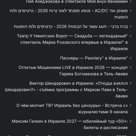
Лия Ахеджакова в спектакле Мой внук Вениамин
משופן ועד AC/DC - מופע פסנתר לאור נרות 2026 - כרטיסים ולוח
הופעות
בניה ברבי - חוגג עשור על הבמות! 2026 - כרטיסים ולוח הופעות
"Театр У Никитских Ворот — Свадьба — легендарный
спектакль Марка Розовского впервые в Израиле!" в
Израиле
"Песняры — Pesniary" в Израиле
Отпетые Мошенники LIVE в Израиле 2026 — концерт
Гарика Богомазова в Тель-Авиве
Виктор Шендерович в Израиле: «Откуда взялся
Шендерович?» - съёмка программы с Марком Лави в Тель-
Авиве
«О чём молчит ТВ? Израиль без цензуры» - Встреча с
журналистами 9 канала
Максим Галкин в Израиле 2027 — юбилейный тур «50!»:
билеты и расписание