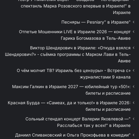
спектакль Марка Розовского впервые в Израиле!" в
Израиле
"Песняры — Pesniary" в Израиле
Отпетые Мошенники LIVE в Израиле 2026 — концерт
Гарика Богомазова в Тель-Авиве
Виктор Шендерович в Израиле: «Откуда взялся
Шендерович?» - съёмка программы с Марком Лави в Тель-
Авиве
«О чём молчит ТВ? Израиль без цензуры» - Встреча с
журналистами 9 канала
Максим Галкин в Израиле 2027 — юбилейный тур «50!»:
билеты и расписание
Красная Бурда — «Самеах, да и только!» в Израиле 2026:
билеты и расписание
"Сольный стендап концерт Валерии Яковлевой —
Расслабься так у всех!" в Израиле
"Даниил Спиваковский и Ольга Прокофьева в комедии