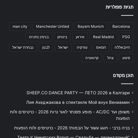
תגיות פופולריות
man city
Manchester United
Bayern Munich
Barcelona
PSG
Real Madrid
איראן
ביטחון
בנימין נתניהו
חיזבאללה
חמאס
טורקיה
ישראל
לבנון
נבחרת ישראל
פיגוע
צהל
קרואטיה
תוכן מקודם
SHEEP.CO DANCE PARTY — ЛЕТО 2026 в Калгари
Лия Ахеджакова в спектакле Мой внук Вениамин
משופן ועד AC/DC - מופע פסנתר לאור נרות 2026 - כרטיסים ולוח
הופעות
בניה ברבי - חוגג עשור על הבמות! 2026 - כרטיסים ולוח הופעות
"Театр У Никитских Ворот — Свадьба — легендарный