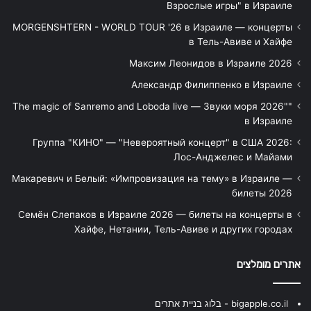
Взрослые игры" в Израиле
MORGENSHTERN - WORLD TOUR '26 в Израиле — концерты
в Тель-Авиве и Хайфе
Максим Леонидов в Израиле 2026
Александр Филиппенко в Израиле
"The magic of Sanremo and Loboda live — Звуки моря 2026"
в Израиле
Группа "КИНО" — "Невероятный концерт" в США 2026:
Лос-Анджелес и Майами
Макаревич и Белый: «Импровизация на тему» в Израиле —
билеты 2026
Семён Слепаков в Израиле 2026 — билеты на концерты в
Хайфе, Нетании, Тель-Авиве и других городах
אתרים מומלצים
bigapple.co.il - בלוג בניית אתרים