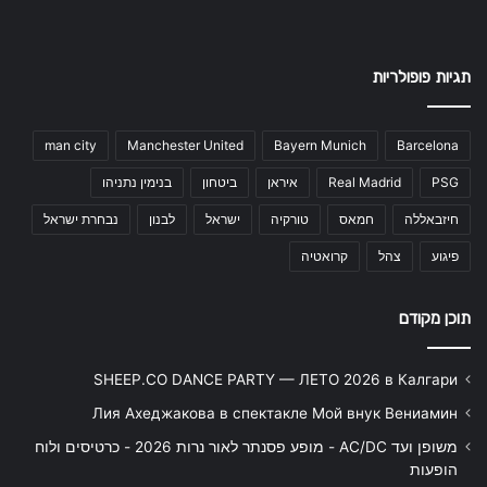
תגיות פופולריות
man city
Manchester United
Bayern Munich
Barcelona
PSG
Real Madrid
איראן
ביטחון
בנימין נתניהו
חיזבאללה
חמאס
טורקיה
ישראל
לבנון
נבחרת ישראל
פיגוע
צהל
קרואטיה
תוכן מקודם
SHEEP.CO DANCE PARTY — ЛЕТО 2026 в Калгари
Лия Ахеджакова в спектакле Мой внук Вениамин
משופן ועד AC/DC - מופע פסנתר לאור נרות 2026 - כרטיסים ולוח
הופעות