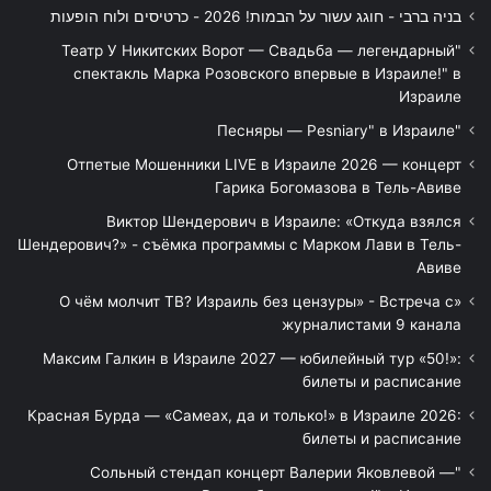
בניה ברבי - חוגג עשור על הבמות! 2026 - כרטיסים ולוח הופעות
"Театр У Никитских Ворот — Свадьба — легендарный
спектакль Марка Розовского впервые в Израиле!" в
Израиле
"Песняры — Pesniary" в Израиле
Отпетые Мошенники LIVE в Израиле 2026 — концерт
Гарика Богомазова в Тель-Авиве
Виктор Шендерович в Израиле: «Откуда взялся
Шендерович?» - съёмка программы с Марком Лави в Тель-
Авиве
«О чём молчит ТВ? Израиль без цензуры» - Встреча с
журналистами 9 канала
Максим Галкин в Израиле 2027 — юбилейный тур «50!»:
билеты и расписание
Красная Бурда — «Самеах, да и только!» в Израиле 2026:
билеты и расписание
"Сольный стендап концерт Валерии Яковлевой —