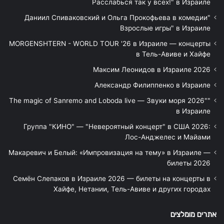
Расслабься так у всех!" в Израиле
"Даниил Спиваковский и Ольга Прокофьева в комедии
Взрослые игры" в Израиле
MORGENSHTERN - WORLD TOUR '26 в Израиле — концерты
в Тель-Авиве и Хайфе
Максим Леонидов в Израиле 2026
Александр Филиппенко в Израиле
"The magic of Sanremo and Loboda live — Звуки моря 2026"
в Израиле
Группа "КИНО" — "Невероятный концерт" в США 2026:
Лос-Анджелес и Майами
Макаревич и Белый: «Импровизация на тему» в Израиле —
билеты 2026
Семён Слепаков в Израиле 2026 — билеты на концерты в
Хайфе, Нетании, Тель-Авиве и других городах
אתרים מומלצים