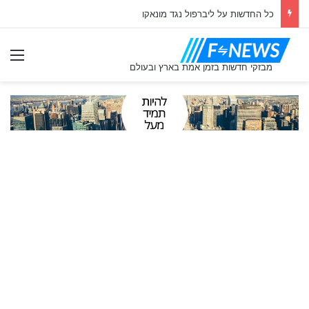
כל החדשות על ליברפול נגד מונאקו
תַפ