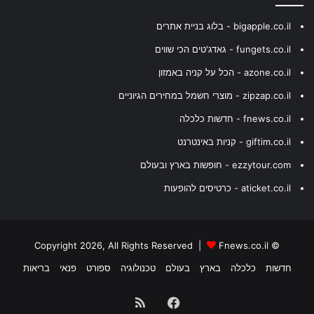
bigapple.co.il - בלוג בניית אתרים
fungets.co.il - גאדג'טים הכי שווים
azone.co.il - הכל על קניה באמזון
zipzap.co.il - מוצרי חשמל במחירים הגיוניים
fnews.co.il - חדשות כלכלה
giftim.co.il - קניות באינטרנט
ezzytour.com - חופשות בארץ ובעולם
aticket.co.il - כרטיסים להופעות
Fnews.co.il
© Copyright 2026, All Rights Reserved |
חדשות
כלכלה
בארץ
בעולם
טכנולוגיה
ספורט
פנאי
בריאות
Facebook
RSS