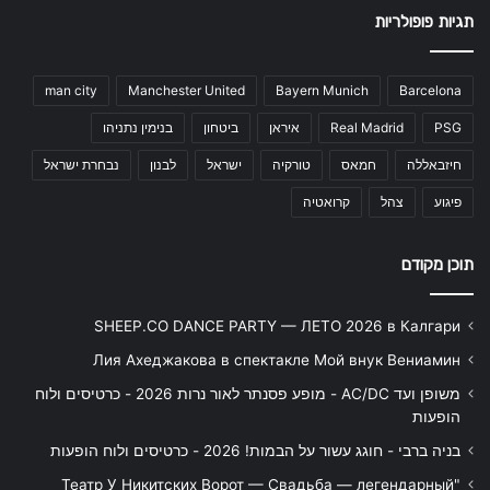
תגיות פופולריות
man city
Manchester United
Bayern Munich
Barcelona
PSG
Real Madrid
איראן
ביטחון
בנימין נתניהו
חיזבאללה
חמאס
טורקיה
ישראל
לבנון
נבחרת ישראל
פיגוע
צהל
קרואטיה
תוכן מקודם
SHEEP.CO DANCE PARTY — ЛЕТО 2026 в Калгари
Лия Ахеджакова в спектакле Мой внук Вениамин
משופן ועד AC/DC - מופע פסנתר לאור נרות 2026 - כרטיסים ולוח
הופעות
בניה ברבי - חוגג עשור על הבמות! 2026 - כרטיסים ולוח הופעות
"Театр У Никитских Ворот — Свадьба — легендарный