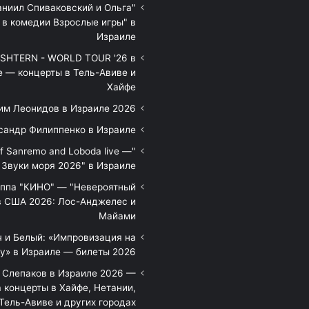
аниил Спиваковский и Ольга
 в комедии Взрослые игры" в
Израиле
HTERN - WORLD TOUR '26 в
е — концерты в Тель-Авиве и
Хайфе
им Леонидов в Израиле 2026
сандр Филиппенко в Израиле
of Sanremo and Loboda live —
Звуки моря 2026" в Израиле
уппа "КИНО" — "Невероятный
в США 2026: Лос-Анджелес и
Майами
 и Белый: «Импровизация на
у» в Израиле — билеты 2026
 Слепаков в Израиле 2026 —
 концерты в Хайфе, Нетании,
Тель-Авиве и других городах