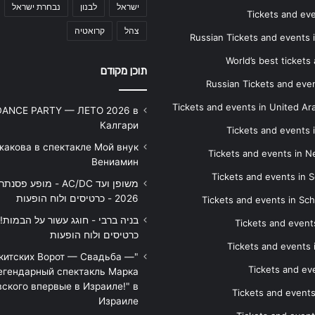
ישראל
לבנון
נבחרת ישראל
Tickets and ev
צהל
קרואטיה
Russian Tickets and events
World’s best tickets
תוכן מקודם
Russian Tickets and event
Tickets and events in United Ar
DANCE PARTY — ЛЕТО 2026 в
Калгари
Tickets and events
жакова в спектакле Мой внук
Tickets and events in 
Вениамин
Tickets and events in S
משופן ועד AC/DC - מופע 
2026 - כרטיסים ולוח הופעות
Tickets and events in Sc
Tickets and events
כרטיסים ולוח הופעות
Tickets and events
икитских Ворот — Свадьба —
Tickets and eve
егендарный спектакль Марка
ского впервые в Израиле!" в
Tickets and event
Израиле