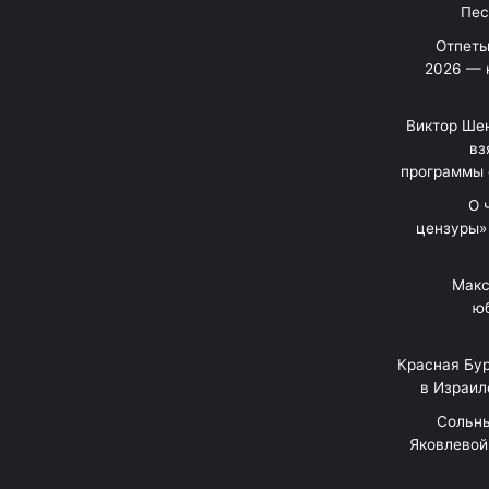
Отпеты
2026 — 
Виктор Шен
вз
программы 
«О
цензуры»
Макс
юб
Красная Бур
в Израил
"Сольн
Яковлевой 