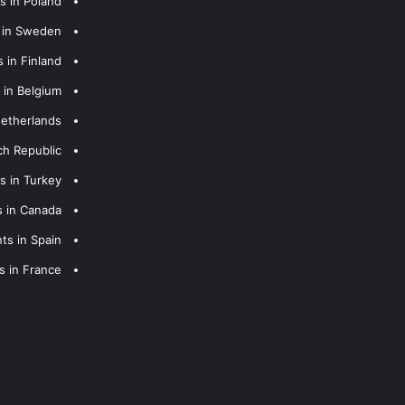
s in Poland
s in Sweden
 in Finland
 in Belgium
Netherlands
ch Republic
s in Turkey
s in Canada
ts in Spain
s in France