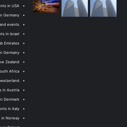
ents in USA
 in Germany
 and events
s in Israel
ab Emirates
 in Germany
New Zealand
outh Africa
hweizerland
 in Austria
 in Denmark
nts in Italy
s in Norway