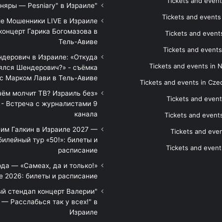
Tickets and event
"Песняры — Pesniary" в Израиле
Tickets and event
е Мошенники LIVE в Израиле
концерт Гарика Богомазова в
Tickets and events
Тель-Авиве
Tickets and events
дерович в Израиле: «Откуда
Tickets and events in 
ялся Шендерович?» - съёмка
с Марком Лави в Тель-Авиве
Tickets and events in Cze
 чём молчит ТВ? Израиль без
Tickets and event
 - Встреча с журналистами 9
канала
Tickets and event
им Галкин в Израиле 2027 —
Tickets and even
илейный тур «50!»: билеты и
Tickets and event
расписание
да — «Самеах, да и только!»
е 2026: билеты и расписание
ый стендап концерт Валерии
— Расслабься так у всех!" в
Израиле