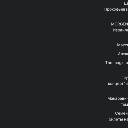
"Д
Прокофьева
MORGENS
Израил
Макс
Алек
"The magic 
Гр
концерт" 
Макаревич
тем
Семён
билеты на