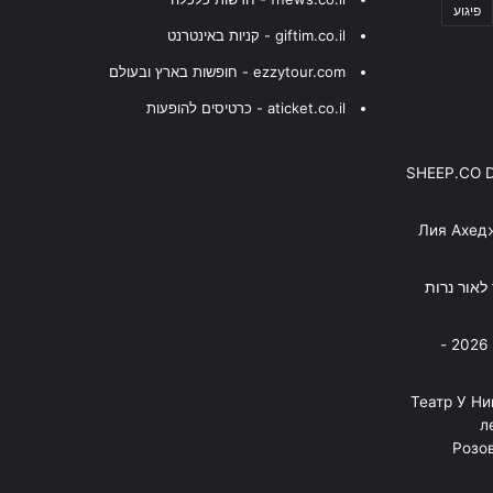
פיגוע
giftim.co.il - קניות באינטרנט
ezzytour.com - חופשות בארץ ובעולם
aticket.co.il - כרטיסים להופעות
SHEEP.CO 
Лия Ахед
פסנתר לאור נרות
בניה ברבי - חוגג עשור על הבמות! 2026 -
"Театр У Н
л
Розов