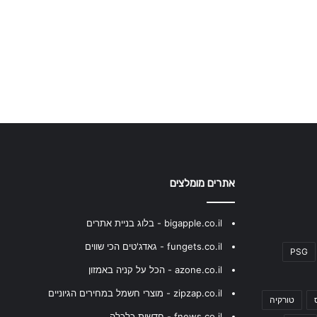
אתרים מומלצים
bigapple.co.il - בלוג בניית אתרים
fungets.co.il - גאדג'טים הכי שווים
PSG
azone.co.il - הכל על קניה באמזון
zipzap.co.il - מוצרי חשמל במחירים הגיוניים
טורקיה
fnews.co.il - חדשות כלכלה