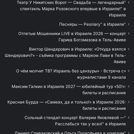
"Театр У Никитских Ворот — Свадьба — легендарный
спектакль Марка Розовского впервые в Израиле!" в
Израиле
"Песняры — Pesniary" в Израиле
Отпетые Мошенники LIVE в Израиле 2026 — концерт
Гарика Богомазова в Тель-Авиве
Виктор Шендерович в Израиле: «Откуда взялся
Шендерович?» - съёмка программы с Марком Лави в Тель-
Авиве
«О чём молчит ТВ? Израиль без цензуры» - Встреча с
журналистами 9 канала
Максим Галкин в Израиле 2027 — юбилейный тур «50!»:
билеты и расписание
Красная Бурда — «Самеах, да и только!» в Израиле 2026:
билеты и расписание
"Сольный стендап концерт Валерии Яковлевой —
Расслабься так у всех!" в Израиле
"Даниил Спиваковский и Ольга Прокофьева в комедии