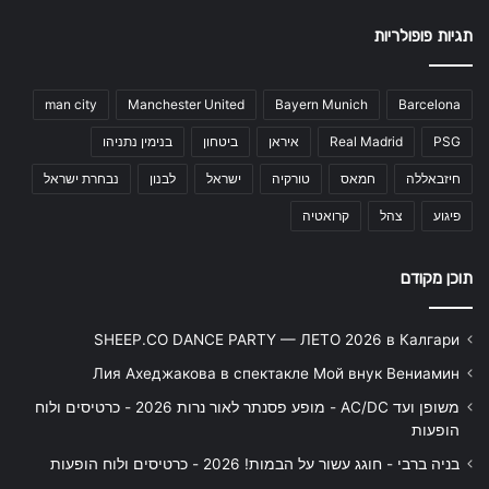
תגיות פופולריות
man city
Manchester United
Bayern Munich
Barcelona
PSG
Real Madrid
איראן
ביטחון
בנימין נתניהו
חיזבאללה
חמאס
טורקיה
ישראל
לבנון
נבחרת ישראל
פיגוע
צהל
קרואטיה
תוכן מקודם
SHEEP.CO DANCE PARTY — ЛЕТО 2026 в Калгари
Лия Ахеджакова в спектакле Мой внук Вениамин
משופן ועד AC/DC - מופע פסנתר לאור נרות 2026 - כרטיסים ולוח
הופעות
בניה ברבי - חוגג עשור על הבמות! 2026 - כרטיסים ולוח הופעות