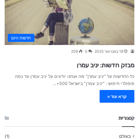
חדשות היום
18 בפברואר 2025
0
209
מבזק חדשות: יניב עמרן
כל החדשות על "יניב עמרן" מה אנחנו יודעים על יניב עמרן עד כמה
פופולרי חיפוש : "יניב עמרן" בישראל 500+…
קרא עוד »
קטגוריות
בעולם
(1)