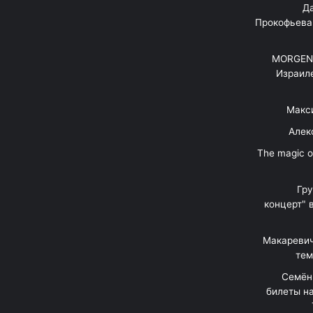
"Д
Прокофьева
MORGENS
Израил
Макс
Алек
"The magic 
Гр
концерт" 
Макаревич
тем
Семён
билеты на