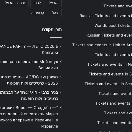
ישראל
לבנון
נבחרת ישראל
Tickets and ev
צהל
קרואטיה
Russian Tickets and events
World’s best tickets
תוכן מקודם
Russian Tickets and event
Tickets and events in United Ar
DANCE PARTY — ЛЕТО 2026 в
Калгари
Tickets and events
жакова в спектакле Мой внук
Tickets and events in 
Вениамин
Tickets and events in S
משופן ועד AC/DC - מופע 
2026 - כרטיסים ולוח הופעות
Tickets and events in Sc
Tickets and events
כרטיסים ולוח הופעות
Tickets and events
икитских Ворот — Свадьба —
Tickets and eve
егендарный спектакль Марка
ского впервые в Израиле!" в
Tickets and event
Израиле