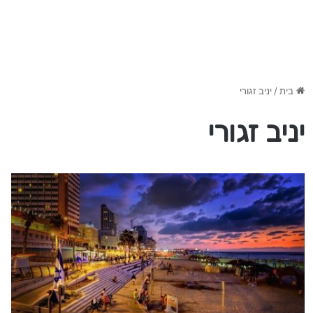
בית
/
יניב זגורי
יניב זגורי