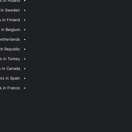
s in Poland
s in Sweden
 in Finland
 in Belgium
Netherlands
ch Republic
s in Turkey
s in Canada
ts in Spain
s in France