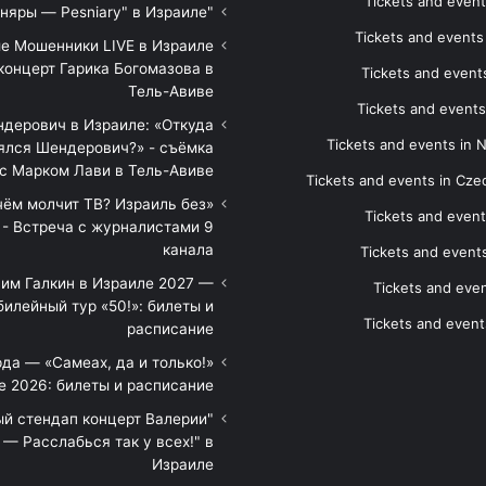
Tickets and event
"Песняры — Pesniary" в Израиле
Tickets and event
е Мошенники LIVE в Израиле
концерт Гарика Богомазова в
Tickets and events
Тель-Авиве
Tickets and events
дерович в Израиле: «Откуда
Tickets and events in 
ялся Шендерович?» - съёмка
с Марком Лави в Тель-Авиве
Tickets and events in Cze
 чём молчит ТВ? Израиль без
Tickets and event
 - Встреча с журналистами 9
канала
Tickets and event
им Галкин в Израиле 2027 —
Tickets and even
илейный тур «50!»: билеты и
Tickets and event
расписание
да — «Самеах, да и только!»
е 2026: билеты и расписание
ый стендап концерт Валерии
— Расслабься так у всех!" в
Израиле