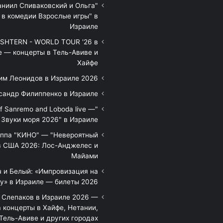
аниил Спиваковский и Ольга
 в комедии Взрослые игры" в
Израиле
HTERN - WORLD TOUR '26 в
е — концерты в Тель-Авиве и
Хайфе
им Леонидов в Израиле 2026
сандр Филиппенко в Израиле
of Sanremo and Loboda live —
Звуки моря 2026" в Израиле
уппа "КИНО" — "Невероятный
в США 2026: Лос-Анджелес и
Майами
 и Белый: «Импровизация на
у» в Израиле — билеты 2026
 Слепаков в Израиле 2026 —
 концерты в Хайфе, Нетании,
Тель-Авиве и других городах