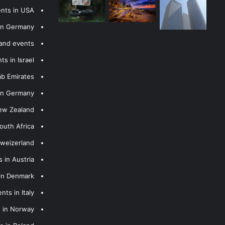
ents in USA
 in Germany
 and events
s in Israel
ab Emirates
 in Germany
New Zealand
outh Africa
hweizerland
 in Austria
 in Denmark
nts in Italy
s in Norway