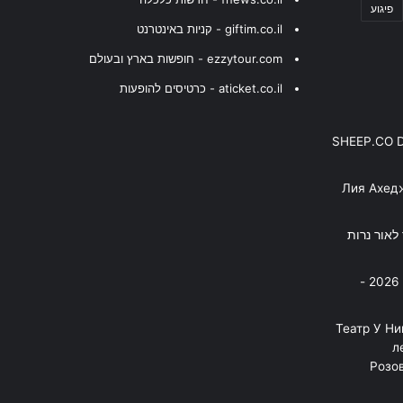
פיגוע
giftim.co.il - קניות באינטרנט
ezzytour.com - חופשות בארץ ובעולם
aticket.co.il - כרטיסים להופעות
SHEEP.CO 
Лия Ахед
פסנתר לאור נרות
בניה ברבי - חוגג עשור על הבמות! 2026 -
"Театр У Н
л
Розов