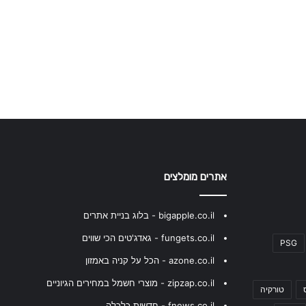
אתרים מומלצים
bigapple.co.il - בלוג בניית אתרים
fungets.co.il - גאדג'טים הכי שווים
PSG
azone.co.il - הכל על קניה באמזון
zipzap.co.il - מוצרי חשמל במחירים הגיוניים
טורקיה
fnews.co.il - חדשות כלכלה