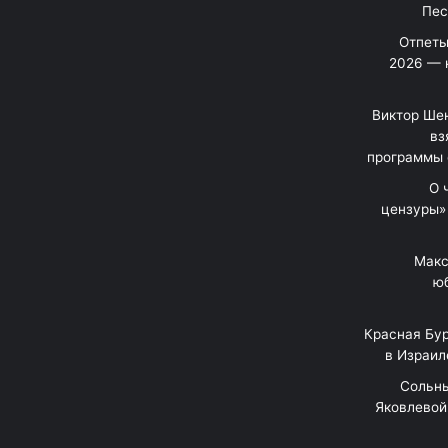
Отпеты
2026 — 
Виктор Шен
вз
программы 
«О
цензуры»
Макс
юб
Красная Бур
в Израил
"Сольн
Яковлевой 