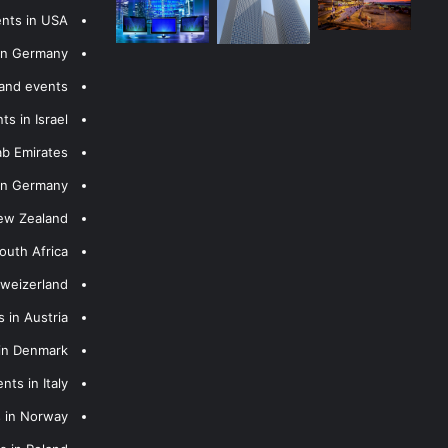
ents in USA
 in Germany
 and events
s in Israel
ab Emirates
 in Germany
New Zealand
outh Africa
hweizerland
 in Austria
 in Denmark
nts in Italy
s in Norway