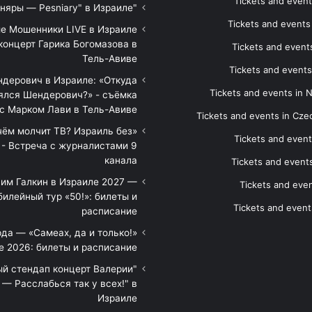
Tickets and event
"Песняры — Pesniary" в Израиле
Tickets and event
е Мошенники LIVE в Израиле
концерт Гарика Богомазова в
Tickets and events
Тель-Авиве
Tickets and events
дерович в Израиле: «Откуда
Tickets and events in 
ялся Шендерович?» - съёмка
с Марком Лави в Тель-Авиве
Tickets and events in Cze
 чём молчит ТВ? Израиль без
Tickets and event
 - Встреча с журналистами 9
канала
Tickets and event
им Галкин в Израиле 2027 —
Tickets and even
илейный тур «50!»: билеты и
Tickets and event
расписание
да — «Самеах, да и только!»
е 2026: билеты и расписание
ый стендап концерт Валерии
— Расслабься так у всех!" в
Израиле