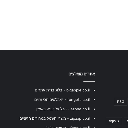
אתרים מומלצים
bigapple.co.il - בלוג בניית אתרים
fungets.co.il - גאדג'טים הכי שווים
PSG
azone.co.il - הכל על קניה באמזון
zipzap.co.il - מוצרי חשמל במחירים הגיוניים
טורקיה
fnews.co.il - חדשות כלכלה