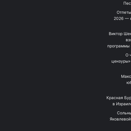
Отпеты
2026 — 
Виктор Шен
вз
программы 
«О
цензуры»
Макс
юб
Красная Бур
в Израил
"Сольн
Яковлевой 