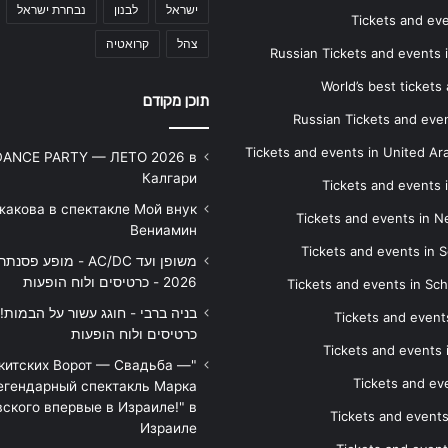
ישראל
לבנון
נבחרת ישראל
Tickets and ev
צהל
קרואטיה
Russian Tickets and events
World’s best tickets
תוכן מקודם
Russian Tickets and event
Tickets and events in United Ar
DANCE PARTY — ЛЕТО 2026 в
Калгари
Tickets and events
жакова в спектакле Мой внук
Tickets and events in 
Вениамин
Tickets and events in S
משופן ועד AC/DC - מופע 
2026 - כרטיסים ולוח הופעות
Tickets and events in Sc
Tickets and events
כרטיסים ולוח הופעות
Tickets and events
икитских Ворот — Свадьба —
Tickets and eve
егендарный спектакль Марка
ского впервые в Израиле!" в
Tickets and event
Израиле