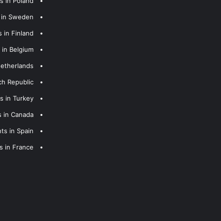
s in Poland
s in Sweden
 in Finland
 in Belgium
Netherlands
ch Republic
s in Turkey
s in Canada
ts in Spain
s in France