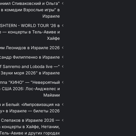
аниил Спиваковский и Ольга
 в комедии Взрослые игры" в
Израиле
HTERN - WORLD TOUR '26 в
е — концерты в Тель-Авиве и
Хайфе
им Леонидов в Израиле 2026
сандр Филиппенко в Израиле
of Sanremo and Loboda live —
Звуки моря 2026" в Израиле
уппа "КИНО" — "Невероятный
в США 2026: Лос-Анджелес и
Майами
 и Белый: «Импровизация на
у» в Израиле — билеты 2026
 Слепаков в Израиле 2026 —
 концерты в Хайфе, Нетании,
Тель-Авиве и других городах