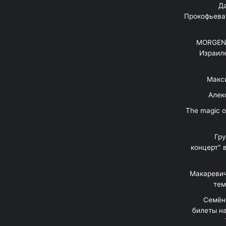
"Д
Прокофьева
MORGENS
Израил
Макс
Алек
"The magic 
Гр
концерт" 
Макаревич
тем
Семён
билеты на