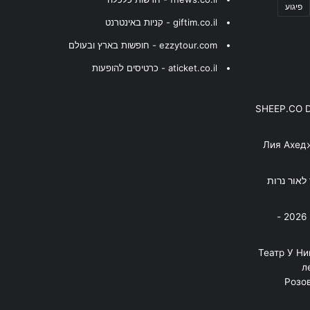
פיגוע
giftim.co.il - קניות באינטרנט
ezzytour.com - חופשות בארץ ובעולם
aticket.co.il - כרטיסים להופעות
SHEEP.CO 
Лия Ахед
פסנתר לאור נרות
בניה ברבי - חוגג עשור על הבמות! 2026 -
"Театр У Н
л
Розов