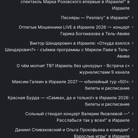
спектакль Марка Розовского впервые в Израиле!" в
Израиле
"Песняры — Pesniary" в Израиле
Отпетые Мошенники LIVE в Израиле 2026 — концерт
Гарика Богомазова в Тель-Авиве
Виктор Шендерович в Израиле: «Откуда взялся
Шендерович?» - съёмка программы с Марком Лави в Тель-
Авиве
«О чём молчит ТВ? Израиль без цензуры» - Встреча с
журналистами 9 канала
Максим Галкин в Израиле 2027 — юбилейный тур «50!»:
билеты и расписание
Красная Бурда — «Самеах, да и только!» в Израиле 2026:
билеты и расписание
"Сольный стендап концерт Валерии Яковлевой —
Расслабься так у всех!" в Израиле
"Даниил Спиваковский и Ольга Прокофьева в комедии
Взрослые игры" в Израиле