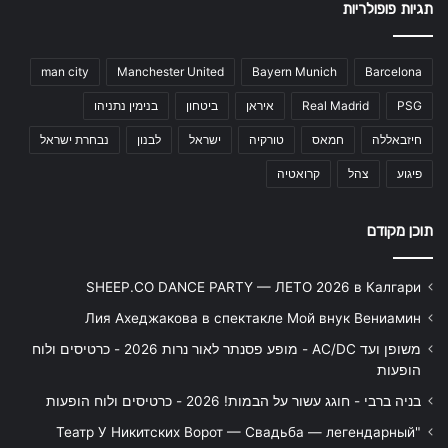
תגיות פופולריות
man city
Manchester United
Bayern Munich
Barcelona
PSG
Real Madrid
איראן
ביטחון
בנימין נתניהו
חיזבאללה
חמאס
טורקיה
ישראל
לבנון
נבחרת ישראל
פיגוע
צהל
קרואטיה
תוכן מקודם
SHEEP.CO DANCE PARTY — ЛЕТО 2026 в Калгари
Лия Ахеджакова в спектакле Мой внук Вениамин
משופן ועד AC/DC - מופע פסנתר לאור נרות 2026 - כרטיסים ולוח
הופעות
בניה ברבי - חוגג עשור על הבמות! 2026 - כרטיסים ולוח הופעות
"Театр У Никитских Ворот — Свадьба — легендарный