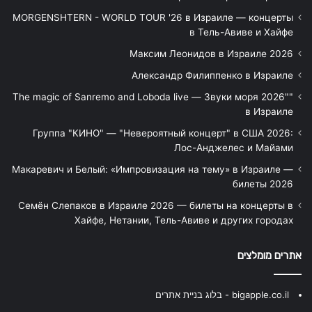
MORGENSHTERN - WORLD TOUR '26 в Израиле — концерты
в Тель-Авиве и Хайфе
Максим Леонидов в Израиле 2026
Александр Филиппенко в Израиле
"The magic of Sanremo and Loboda live — Звуки моря 2026"
в Израиле
Группа "КИНО" — "Невероятный концерт" в США 2026:
Лос-Анджелес и Майами
Макаревич и Белый: «Импровизация на тему» в Израиле —
билеты 2026
Семён Слепаков в Израиле 2026 — билеты на концерты в
Хайфе, Нетании, Тель-Авиве и других городах
אתרים מומלצים
bigapple.co.il - בלוג בניית אתרים