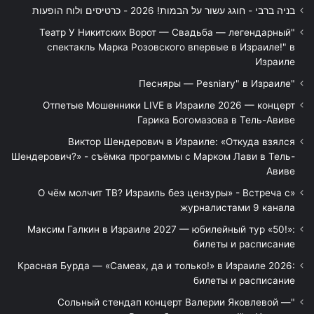
בניה ברבי - חוגג עשור על הבמות! 2026 - כרטיסים ולוח הופעות
"Театр У Никитских Ворот — Свадьба — легендарный
спектакль Марка Розовского впервые в Израиле!" в
Израиле
"Песняры — Pesniary" в Израиле
Отпетые Мошенники LIVE в Израиле 2026 — концерт
Гарика Богомазова в Тель-Авиве
Виктор Шендерович в Израиле: «Откуда взялся
Шендерович?» - съёмка программы с Марком Лави в Тель-
Авиве
«О чём молчит ТВ? Израиль без цензуры» - Встреча с
журналистами 9 канала
Максим Галкин в Израиле 2027 — юбилейный тур «50!»:
билеты и расписание
Красная Бурда — «Самеах, да и только!» в Израиле 2026:
билеты и расписание
"Сольный стендап концерт Валерии Яковлевой —