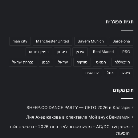
תגיות פופולריות
man city
Manchester United
Bayern Munich
Barcelona
PSG
Real Madrid
איראן
ביטחון
בנימין נתניהו
חיזבאללה
חמאס
טורקיה
ישראל
לבנון
נבחרת ישראל
פיגוע
צהל
קרואטיה
תוכן מקודם
SHEEP.CO DANCE PARTY — ЛЕТО 2026 в Калгари
Лия Ахеджакова в спектакле Мой внук Вениамин
משופן ועד AC/DC - מופע פסנתר לאור נרות 2026 - כרטיסים ולוח
הופעות