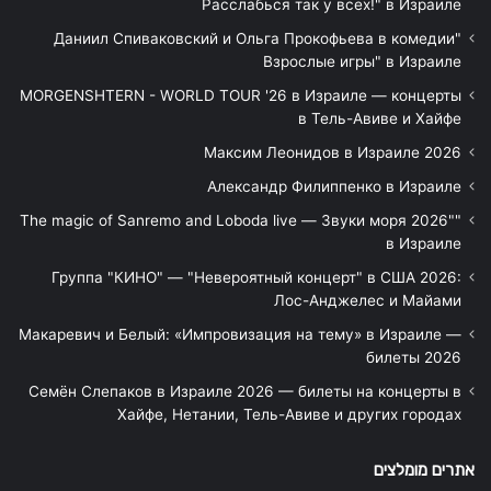
Расслабься так у всех!" в Израиле
"Даниил Спиваковский и Ольга Прокофьева в комедии
Взрослые игры" в Израиле
MORGENSHTERN - WORLD TOUR '26 в Израиле — концерты
в Тель-Авиве и Хайфе
Максим Леонидов в Израиле 2026
Александр Филиппенко в Израиле
"The magic of Sanremo and Loboda live — Звуки моря 2026"
в Израиле
Группа "КИНО" — "Невероятный концерт" в США 2026:
Лос-Анджелес и Майами
Макаревич и Белый: «Импровизация на тему» в Израиле —
билеты 2026
Семён Слепаков в Израиле 2026 — билеты на концерты в
Хайфе, Нетании, Тель-Авиве и других городах
אתרים מומלצים