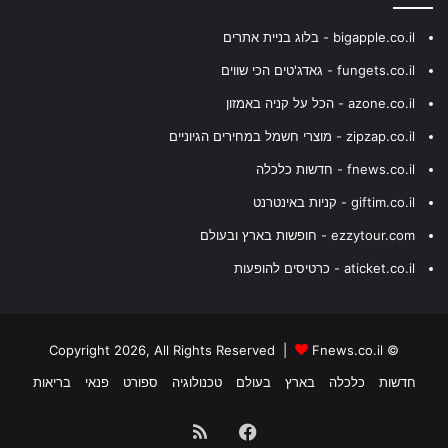
bigapple.co.il - בלוג בניית אתרים
fungets.co.il - גאדג'טים הכי שווים
azone.co.il - הכל על קניה באמזון
zipzap.co.il - מוצרי חשמל במחירים הגיוניים
fnews.co.il - חדשות כלכלה
giftim.co.il - קניות באינטרנט
ezzytour.com - חופשות בארץ ובעולם
aticket.co.il - כרטיסים להופעות
Fnews.co.il
© Copyright 2026, All Rights Reserved |
חדשות
כלכלה
בארץ
בעולם
טכנולוגיה
ספורט
פנאי
בריאות
Facebook
RSS