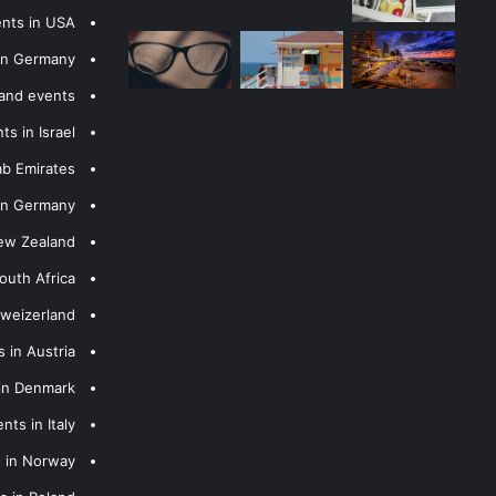
ents in USA
 in Germany
 and events
s in Israel
ab Emirates
 in Germany
New Zealand
outh Africa
hweizerland
 in Austria
 in Denmark
nts in Italy
s in Norway