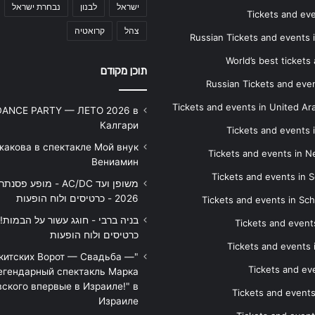
ישראל
לבנון
נבחרת ישראל
Tickets and ev
צהל
קרואטיה
Russian Tickets and events
World’s best tickets
תוכן מקודם
Russian Tickets and event
Tickets and events in United Ar
DANCE PARTY — ЛЕТО 2026 в
Калгари
Tickets and events
жакова в спектакле Мой внук
Tickets and events in 
Вениамин
Tickets and events in S
משופן ועד AC/DC - מופע 
2026 - כרטיסים ולוח הופעות
Tickets and events in Sc
Tickets and events
כרטיסים ולוח הופעות
Tickets and events
икитских Ворот — Свадьба —
Tickets and eve
егендарный спектакль Марка
ского впервые в Израиле!" в
Tickets and event
Израиле