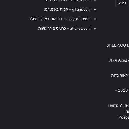
פיגוע
giftim.co.il - קניות באינטרנט
ezzytour.com - חופשות בארץ ובעולם
aticket.co.il - כרטיסים להופעות
SHEEP.CO 
Лия Ахед
פסנתר לאור נרות
בניה ברבי - חוגג עשור על הבמות! 2026 -
"Театр У Н
л
Розов