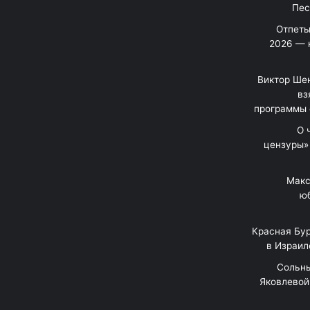
Отпеты
2026 — 
Виктор Шен
вз
программы 
«О
цензуры»
Макс
юб
Красная Бур
в Израил
"Сольн
Яковлевой 