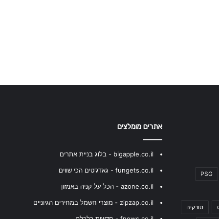
אתרים מומלצים
bigapple.co.il - בלוג בניית אתרים
fungets.co.il - גאדג'טים הכי שווים
PSG
azone.co.il - הכל על קניה באמזון
zipzap.co.il - מוצרי חשמל במחירים הגיוניים
טורקיה
fnews.co.il - חדשות כלכלה