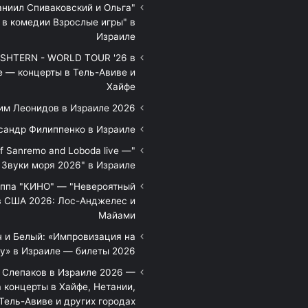
аниил Спиваковский и Ольга
 в комедии Взрослые игры" в
Израиле
HTERN - WORLD TOUR '26 в
е — концерты в Тель-Авиве и
Хайфе
им Леонидов в Израиле 2026
сандр Филиппенко в Израиле
of Sanremo and Loboda live —
Звуки моря 2026" в Израиле
уппа "КИНО" — "Невероятный
в США 2026: Лос-Анджелес и
Майами
 и Белый: «Импровизация на
у» в Израиле — билеты 2026
 Слепаков в Израиле 2026 —
 концерты в Хайфе, Нетании,
Тель-Авиве и других городах