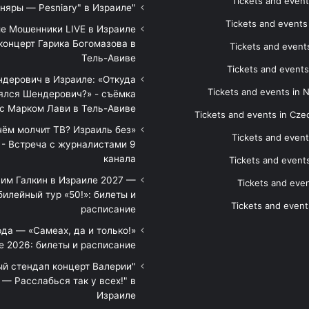
Tickets and event
"Песняры — Pesniary" в Израиле
Tickets and event
е Мошенники LIVE в Израиле
концерт Гарика Богомазова в
Tickets and events
Тель-Авиве
Tickets and events
дерович в Израиле: «Откуда
Tickets and events in 
ялся Шендерович?» - съёмка
с Марком Лави в Тель-Авиве
Tickets and events in Cze
 чём молчит ТВ? Израиль без
Tickets and event
 - Встреча с журналистами 9
канала
Tickets and event
им Галкин в Израиле 2027 —
Tickets and even
илейный тур «50!»: билеты и
Tickets and event
расписание
да — «Самеах, да и только!»
е 2026: билеты и расписание
ый стендап концерт Валерии
— Расслабься так у всех!" в
Израиле