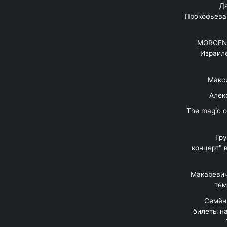
"Д
Прокофьева
MORGENS
Израил
Макс
Алек
"The magic 
Гр
концерт" 
Макаревич
тем
Семён
билеты на