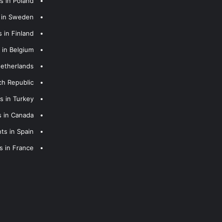
s in Poland
s in Sweden
 in Finland
 in Belgium
Netherlands
ch Republic
s in Turkey
s in Canada
ts in Spain
s in France