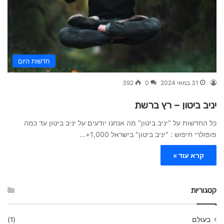
חדשות היום
31 במאי 2024
0
392
יניב ביטון – רץ ברשת
כל החדשות על "יניב ביטון" מה אנחנו יודעים על יניב ביטון עד כמה
פופולרי חיפוש : "יניב ביטון" בישראל 1,000+…
קרא עוד »
קטגוריות
בעולם
(1)