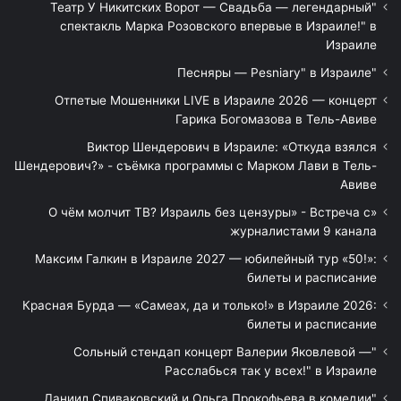
"Театр У Никитских Ворот — Свадьба — легендарный
спектакль Марка Розовского впервые в Израиле!" в
Израиле
"Песняры — Pesniary" в Израиле
Отпетые Мошенники LIVE в Израиле 2026 — концерт
Гарика Богомазова в Тель-Авиве
Виктор Шендерович в Израиле: «Откуда взялся
Шендерович?» - съёмка программы с Марком Лави в Тель-
Авиве
«О чём молчит ТВ? Израиль без цензуры» - Встреча с
журналистами 9 канала
Максим Галкин в Израиле 2027 — юбилейный тур «50!»:
билеты и расписание
Красная Бурда — «Самеах, да и только!» в Израиле 2026:
билеты и расписание
"Сольный стендап концерт Валерии Яковлевой —
Расслабься так у всех!" в Израиле
"Даниил Спиваковский и Ольга Прокофьева в комедии