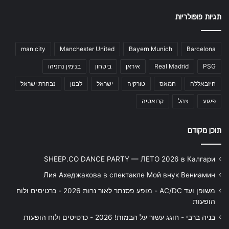
תגיות פופולריות
man city
Manchester United
Bayern Munich
Barcelona
PSG
Real Madrid
איראן
ביטחון
בנימין נתניהו
חיזבאללה
חמאס
טורקיה
ישראל
לבנון
נבחרת ישראל
פיגוע
צהל
קרואטיה
תוכן מקודם
SHEEP.CO DANCE PARTY — ЛЕТО 2026 в Калгари
Лия Ахеджакова в спектакле Мой внук Вениамин
משופן ועד AC/DC - מופע פסנתר לאור נרות 2026 - כרטיסים ולוח
הופעות
בניה ברבי - חוגג עשור על הבמות! 2026 - כרטיסים ולוח הופעות