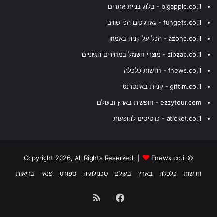
bigapple.co.il - בלוג בניית אתרים
fungets.co.il - גאדג'טים הכי שווים
azone.co.il - הכל על קניה באמזון
zipzap.co.il - מוצרי חשמל במחירים הגיוניים
fnews.co.il - חדשות כלכלה
giftim.co.il - קניות באינטרנט
ezzytour.com - חופשות בארץ ובעולם
aticket.co.il - כרטיסים להופעות
Fnews.co.il
© Copyright 2026, All Rights Reserved |
חדשות
כלכלה
בארץ
בעולם
טכנולוגיה
ספורט
פנאי
בריאות
Facebook
RSS