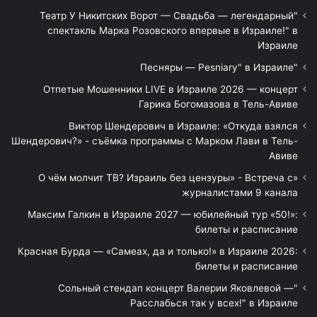
"Театр У Никитских Ворот — Свадьба — легендарный
спектакль Марка Розовского впервые в Израиле!" в
Израиле
"Песняры — Pesniary" в Израиле
Отпетые Мошенники LIVE в Израиле 2026 — концерт
Гарика Богомазова в Тель-Авиве
Виктор Шендерович в Израиле: «Откуда взялся
Шендерович?» - съёмка программы с Марком Лави в Тель-
Авиве
«О чём молчит ТВ? Израиль без цензуры» - Встреча с
журналистами 9 канала
Максим Галкин в Израиле 2027 — юбилейный тур «50!»:
билеты и расписание
Красная Бурда — «Самеах, да и только!» в Израиле 2026:
билеты и расписание
"Сольный стендап концерт Валерии Яковлевой —
Расслабься так у всех!" в Израиле