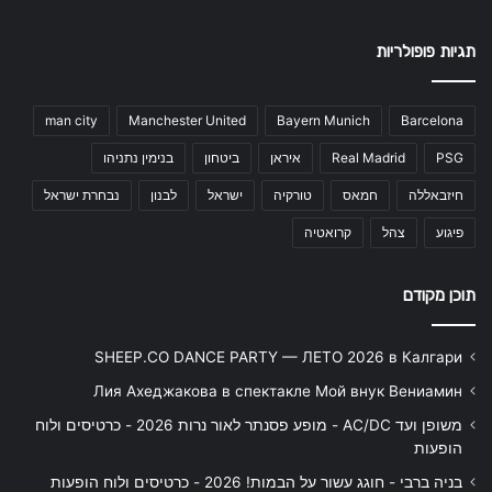
תגיות פופולריות
man city
Manchester United
Bayern Munich
Barcelona
PSG
Real Madrid
איראן
ביטחון
בנימין נתניהו
חיזבאללה
חמאס
טורקיה
ישראל
לבנון
נבחרת ישראל
פיגוע
צהל
קרואטיה
תוכן מקודם
SHEEP.CO DANCE PARTY — ЛЕТО 2026 в Калгари
Лия Ахеджакова в спектакле Мой внук Вениамин
משופן ועד AC/DC - מופע פסנתר לאור נרות 2026 - כרטיסים ולוח
הופעות
בניה ברבי - חוגג עשור על הבמות! 2026 - כרטיסים ולוח הופעות