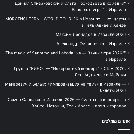
"Даниил Спиваковский и Ольга Прокофьева в комедии
Взрослые игры" в Израиле
MORGENSHTERN - WORLD TOUR '26 в Израиле — концерты
в Тель-Авиве и Хайфе
Максим Леонидов в Израиле 2026
Александр Филиппенко в Израиле
"The magic of Sanremo and Loboda live — Звуки моря 2026"
в Израиле
Группа "КИНО" — "Невероятный концерт" в США 2026:
Лос-Анджелес и Майами
Макаревич и Белый: «Импровизация на тему» в Израиле —
билеты 2026
Семён Слепаков в Израиле 2026 — билеты на концерты в
Хайфе, Нетании, Тель-Авиве и других городах
אתרים מומלצים