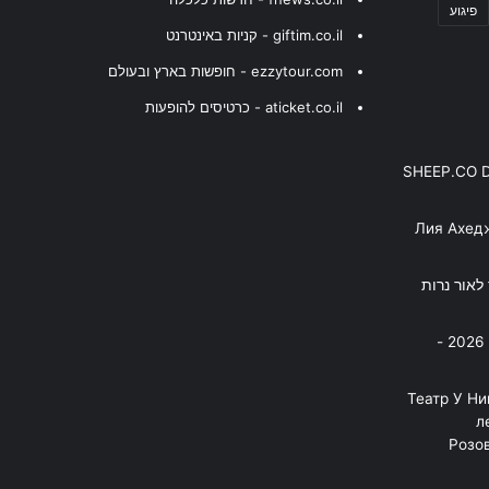
פיגוע
giftim.co.il - קניות באינטרנט
ezzytour.com - חופשות בארץ ובעולם
aticket.co.il - כרטיסים להופעות
SHEEP.CO 
Лия Ахед
פסנתר לאור נרות
בניה ברבי - חוגג עשור על הבמות! 2026 -
"Театр У Н
л
Розов