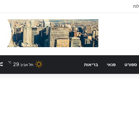
לות
℃
29
ספורט
פנאי
בריאות
תל אביב