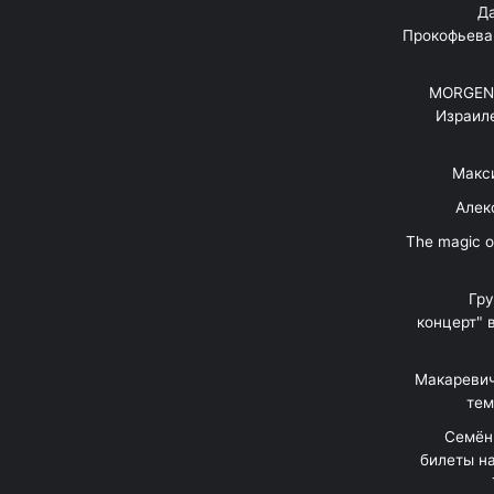
"Д
Прокофьева
MORGENS
Израил
Макс
Алек
"The magic 
Гр
концерт" 
Макаревич
тем
Семён
билеты на