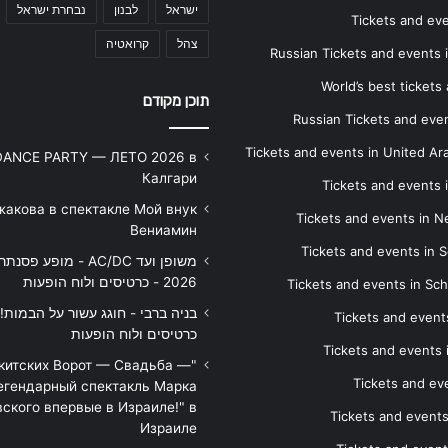
ישראל
לבנון
נבחרת ישראל
Tickets and ev
צהל
קרואטיה
Russian Tickets and events
World’s best tickets
תוכן מקודם
Russian Tickets and event
Tickets and events in United Ar
DANCE PARTY — ЛЕТО 2026 в
Калгари
Tickets and events
жакова в спектакле Мой внук
Tickets and events in 
Вениамин
Tickets and events in S
משופן ועד AC/DC - מופע 
2026 - כרטיסים ולוח הופעות
Tickets and events in Sc
Tickets and events
כרטיסים ולוח הופעות
Tickets and events
икитских Ворот — Свадьба —
Tickets and eve
егендарный спектакль Марка
ского впервые в Израиле!" в
Tickets and event
Израиле