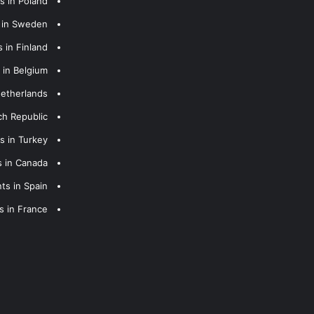
s in Poland
s in Sweden
 in Finland
 in Belgium
Netherlands
ch Republic
s in Turkey
s in Canada
ts in Spain
s in France