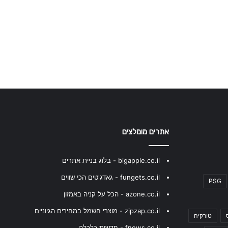
אתרים מומלצים
bigapple.co.il - בלוג בניית אתרים
fungets.co.il - גאדג'טים הכי שווים
PSG
azone.co.il - הכל על קניה באמזון
zipzap.co.il - מוצרי חשמל במחירים הגיוניים
טורקיה
fnews.co.il - חדשות כלכלה