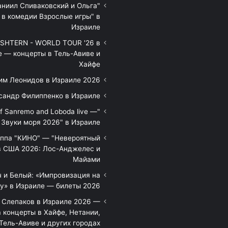
аниил Спиваковский и Ольга
 в комедии Взрослые игры" в
Израиле
HTERN - WORLD TOUR '26 в
е — концерты в Тель-Авиве и
Хайфе
им Леонидов в Израиле 2026
сандр Филиппенко в Израиле
of Sanremo and Loboda live —
Звуки моря 2026" в Израиле
уппа "КИНО" — "Невероятный
в США 2026: Лос-Анджелес и
Майами
 и Белый: «Импровизация на
у» в Израиле — билеты 2026
 Слепаков в Израиле 2026 —
 концерты в Хайфе, Нетании,
Тель-Авиве и других городах