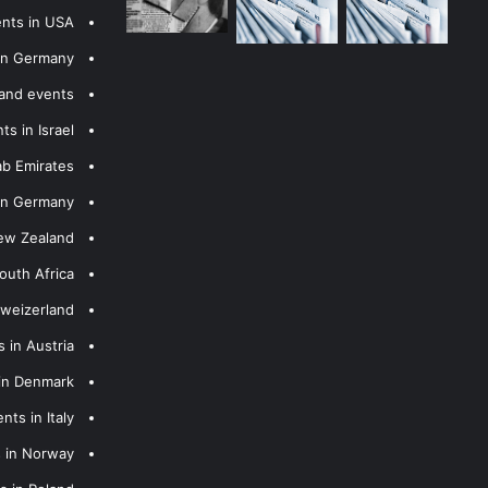
ents in USA
 in Germany
 and events
s in Israel
ab Emirates
 in Germany
New Zealand
outh Africa
hweizerland
 in Austria
 in Denmark
nts in Italy
s in Norway