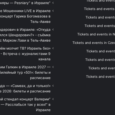
Tickets and event
"Песняры — Pesniary" в Израиле
Tickets and event
е Мошенники LIVE в Израиле
концерт Гарика Богомазова в
Tickets and events
Тель-Авиве
Tickets and events
дерович в Израиле: «Откуда
Tickets and events in 
ялся Шендерович?» - съёмка
с Марком Лави в Тель-Авиве
Tickets and events in Cze
 чём молчит ТВ? Израиль без
Tickets and event
 - Встреча с журналистами 9
канала
Tickets and event
им Галкин в Израиле 2027 —
Tickets and even
илейный тур «50!»: билеты и
Tickets and event
расписание
да — «Самеах, да и только!»
е 2026: билеты и расписание
ый стендап концерт Валерии
— Расслабься так у всех!" в
Израиле