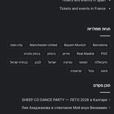
Tickets and events in France
תגיות פופולריות
man city
Manchester United
Bayern Munich
Barcelona
PSG
Real Madrid
איראן
ביטחון
בנימין נתניהו
חיזבאללה
חמאס
טורקיה
ישראל
לבנון
נבחרת ישראל
פיגוע
צהל
קרואטיה
תוכן מקודם
SHEEP.CO DANCE PARTY — ЛЕТО 2026 в Калгари
Лия Ахеджакова в спектакле Мой внук Вениамин