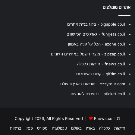
אתרים מומלצים
bigapple.co.il - בלוג בניית אתרים
fungets.co.il - גאדג'טים הכי שווים
azone.co.il - הכל על קניה באמזון
zipzap.co.il - מוצרי חשמל במחירים הגיוניים
fnews.co.il - חדשות כלכלה
giftim.co.il - קניות באינטרנט
ezzytour.com - חופשות בארץ ובעולם
aticket.co.il - כרטיסים להופעות
Fnews.co.il
© Copyright 2026, All Rights Reserved |
חדשות
כלכלה
בארץ
בעולם
טכנולוגיה
ספורט
פנאי
בריאות