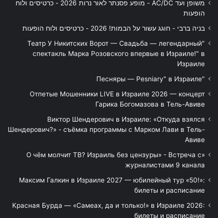
משופן ועד AC/DC - מופע פסנתר לאור נרות 2026 - כרטיסים ולוח
הופעות
בניה ברבי - חוגג עשור על הבמות! 2026 - כרטיסים ולוח הופעות
"Театр У Никитских Ворот — Свадьба — легендарный
спектакль Марка Розовского впервые в Израиле!" в
Израиле
"Песняры — Pesniary" в Израиле
Отпетые Мошенники LIVE в Израиле 2026 — концерт
Гарика Богомазова в Тель-Авиве
Виктор Шендерович в Израиле: «Откуда взялся
Шендерович?» - съёмка программы с Марком Лави в Тель-
Авиве
«О чём молчит ТВ? Израиль без цензуры» - Встреча с
журналистами 9 канала
Максим Галкин в Израиле 2027 — юбилейный тур «50!»:
билеты и расписание
Красная Бурда — «Самеах, да и только!» в Израиле 2026:
билеты и расписание