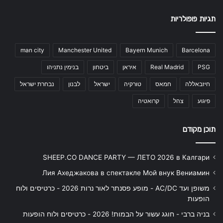
תגיות פופולריות
man city
Manchester United
Bayern Munich
Barcelona
PSG
Real Madrid
איראן
ביטחון
בנימין נתניהו
חיזבאללה
חמאס
טורקיה
ישראל
לבנון
נבחרת ישראל
פיגוע
צהל
קרואטיה
תוכן מקודם
SHEEP.CO DANCE PARTY — ЛЕТО 2026 в Калгари
Лия Ахеджакова в спектакле Мой внук Вениамин
משופן ועד AC/DC - מופע פסנתר לאור נרות 2026 - כרטיסים ולוח
הופעות
בניה ברבי - חוגג עשור על הבמות! 2026 - כרטיסים ולוח הופעות