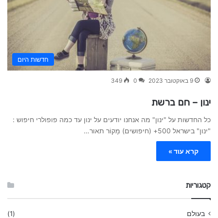
חדשות היום
9 באוקטובר 2023
0
349
ינון – חם ברשת
כל החדשות על "ינון" מה אנחנו יודעים על ינון עד כמה פופולרי חיפוש :
"ינון" בישראל 500+ (חיפושים) מָקוֹר תאור…
קרא עוד »
קטגוריות
בעולם
(1)