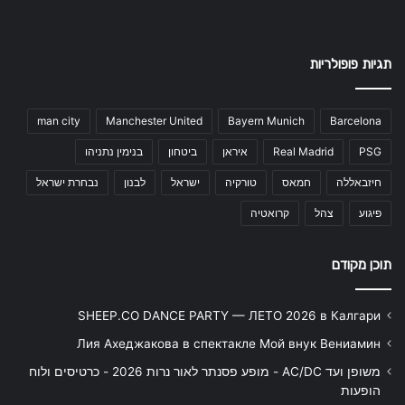
תגיות פופולריות
man city
Manchester United
Bayern Munich
Barcelona
PSG
Real Madrid
איראן
ביטחון
בנימין נתניהו
חיזבאללה
חמאס
טורקיה
ישראל
לבנון
נבחרת ישראל
פיגוע
צהל
קרואטיה
תוכן מקודם
SHEEP.CO DANCE PARTY — ЛЕТО 2026 в Калгари
Лия Ахеджакова в спектакле Мой внук Вениамин
משופן ועד AC/DC - מופע פסנתר לאור נרות 2026 - כרטיסים ולוח
הופעות