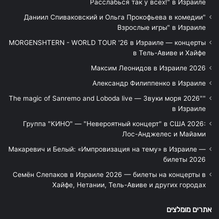
Расслабься так у всех!" в Израиле
"Даниил Спиваковский и Ольга Прокофьева в комедии
Взрослые игры" в Израиле
MORGENSHTERN - WORLD TOUR '26 в Израиле — концерты
в Тель-Авиве и Хайфе
Максим Леонидов в Израиле 2026
Александр Филиппенко в Израиле
"The magic of Sanremo and Loboda live — Звуки моря 2026"
в Израиле
Группа "КИНО" — "Невероятный концерт" в США 2026:
Лос-Анджелес и Майами
Макаревич и Белый: «Импровизация на тему» в Израиле —
билеты 2026
Семён Слепаков в Израиле 2026 — билеты на концерты в
Хайфе, Нетании, Тель-Авиве и других городах
אתרים מומלצים