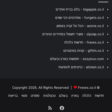
bigapple.co.il - בלוג בניית אתרים
fungets.co.il - גאדג'טים הכי שווים
azone.co.il - הכל על קניה באמזון
zipzap.co.il - מוצרי חשמל במחירים הגיוניים
fnews.co.il - חדשות כלכלה
giftim.co.il - קניות באינטרנט
ezzytour.com - חופשות בארץ ובעולם
aticket.co.il - כרטיסים להופעות
Fnews.co.il
© Copyright 2026, All Rights Reserved |
חדשות
כלכלה
בארץ
בעולם
טכנולוגיה
ספורט
פנאי
בריאות
Facebook
RSS