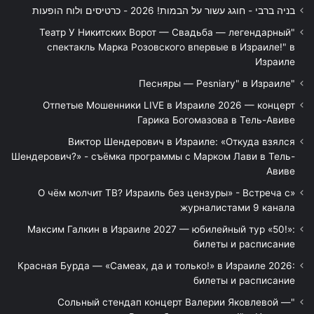
בניה ברבי - חוגג עשור על הבמות! 2026 - כרטיסים ולוח הופעות
"Театр У Никитских Ворот — Свадьба — легендарный
спектакль Марка Розовского впервые в Израиле!" в
Израиле
"Песняры — Pesniary" в Израиле
Отпетые Мошенники LIVE в Израиле 2026 — концерт
Гарика Богомазова в Тель-Авиве
Виктор Шендерович в Израиле: «Откуда взялся
Шендерович?» - съёмка программы с Марком Лави в Тель-
Авиве
«О чём молчит ТВ? Израиль без цензуры» - Встреча с
журналистами 9 канала
Максим Галкин в Израиле 2027 — юбилейный тур «50!»:
билеты и расписание
Красная Бурда — «Самеах, да и только!» в Израиле 2026:
билеты и расписание
"Сольный стендап концерт Валерии Яковлевой —