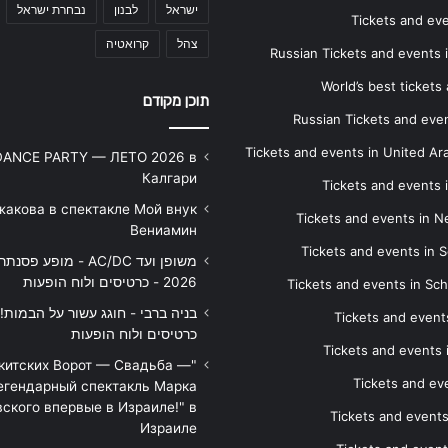
ישראל
לבנון
נבחרת ישראל
Tickets and ev
צהל
קרואטיה
Russian Tickets and events
World’s best tickets
תוכן מקודם
Russian Tickets and event
Tickets and events in United Ar
DANCE PARTY — ЛЕТО 2026 в
Калгари
Tickets and events
жакова в спектакле Мой внук
Tickets and events in 
Вениамин
Tickets and events in S
משופן ועד AC/DC - מופע 
2026 - כרטיסים ולוח הופעות
Tickets and events in Sc
Tickets and events
כרטיסים ולוח הופעות
Tickets and events
икитских Ворот — Свадьба —
Tickets and eve
егендарный спектакль Марка
ского впервые в Израиле!" в
Tickets and event
Израиле