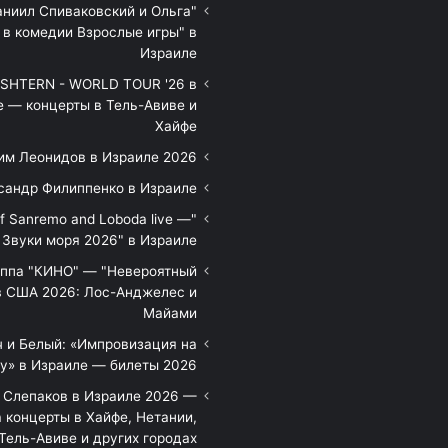
аниил Спиваковский и Ольга
 в комедии Взрослые игры" в
Израиле
HTERN - WORLD TOUR '26 в
е — концерты в Тель-Авиве и
Хайфе
им Леонидов в Израиле 2026
сандр Филиппенко в Израиле
of Sanremo and Loboda live —
Звуки моря 2026" в Израиле
уппа "КИНО" — "Невероятный
в США 2026: Лос-Анджелес и
Майами
 и Белый: «Импровизация на
у» в Израиле — билеты 2026
 Слепаков в Израиле 2026 —
 концерты в Хайфе, Нетании,
Тель-Авиве и других городах