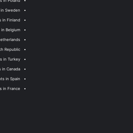
s in Poland
s in Sweden
 in Finland
 in Belgium
Netherlands
ch Republic
s in Turkey
s in Canada
ts in Spain
s in France