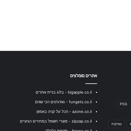
אתרים מומלצים
bigapple.co.il - בלוג בניית אתרים
fungets.co.il - גאדג'טים הכי שווים
PSG
azone.co.il - הכל על קניה באמזון
zipzap.co.il - מוצרי חשמל במחירים הגיוניים
טורקיה
fnews.co.il - חדשות כלכלה