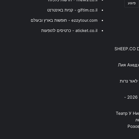
פיגוע
giftim.co.il - קניות באינטרנט
ezzytour.com - חופשות בארץ ובעולם
aticket.co.il - כרטיסים להופעות
SHEEP.CO 
Лия Ахед
פסנתר לאור נרות
בניה ברבי - חוגג עשור על הבמות! 2026 -
"Театр У Н
л
Розов