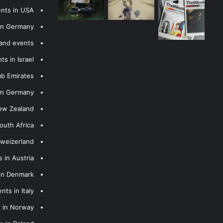
ents in USA
 in Germany
 and events
s in Israel
ab Emirates
 in Germany
New Zealand
outh Africa
hweizerland
 in Austria
 in Denmark
nts in Italy
s in Norway