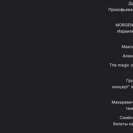
"Д
Прокофьева
MORGENS
Израил
Макс
Алек
"The magic 
Гр
концерт" 
Макаревич
тем
Семён
билеты на