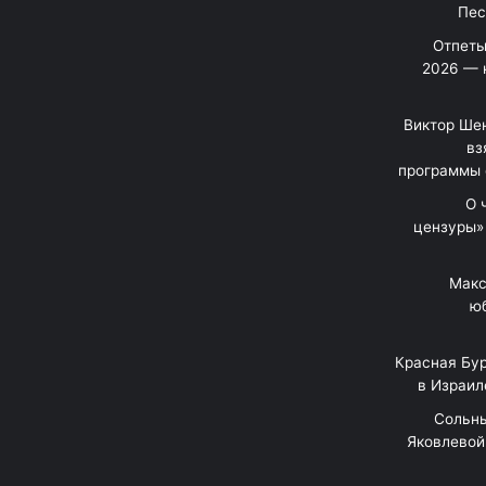
Отпеты
2026 — 
Виктор Шен
вз
программы 
«О
цензуры»
Макс
юб
Красная Бур
в Израил
"Сольн
Яковлевой 