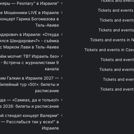
Tickets and event
"Песняры — Pesniary" в Израиле
Tickets and event
е Мошенники LIVE в Израиле
концерт Гарика Богомазова в
Tickets and events
Тель-Авиве
Tickets and events
дерович в Израиле: «Откуда
Tickets and events in 
ялся Шендерович?» - съёмка
с Марком Лави в Тель-Авиве
Tickets and events in Cze
 чём молчит ТВ? Израиль без
Tickets and event
 - Встреча с журналистами 9
канала
Tickets and event
им Галкин в Израиле 2027 —
Tickets and even
илейный тур «50!»: билеты и
Tickets and event
расписание
да — «Самеах, да и только!»
е 2026: билеты и расписание
ый стендап концерт Валерии
— Расслабься так у всех!" в
Израиле