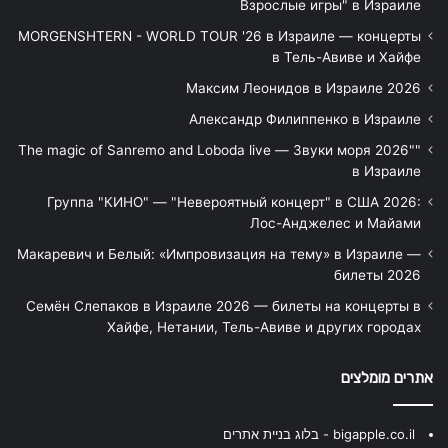
Взрослые игры" в Израиле
MORGENSHTERN - WORLD TOUR '26 в Израиле — концерты
в Тель-Авиве и Хайфе
Максим Леонидов в Израиле 2026
Александр Филиппенко в Израиле
"The magic of Sanremo and Loboda live — Звуки моря 2026"
в Израиле
Группа "КИНО" — "Невероятный концерт" в США 2026:
Лос-Анджелес и Майами
Макаревич и Белый: «Импровизация на тему» в Израиле —
билеты 2026
Семён Слепаков в Израиле 2026 — билеты на концерты в
Хайфе, Нетании, Тель-Авиве и других городах
אתרים מומלצים
bigapple.co.il - בלוג בניית אתרים