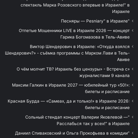
спектакль Марка Розовского впервые в Израиле!" в
Израиле
"Песняры — Pesniary" в Израиле
Отпетые Мошенники LIVE в Израиле 2026 — концерт
Гарика Богомазова в Тель-Авиве
Виктор Шендерович в Израиле: «Откуда взялся
Шендерович?» - съёмка программы с Марком Лави в Тель-
Авиве
«О чём молчит ТВ? Израиль без цензуры» - Встреча с
журналистами 9 канала
Максим Галкин в Израиле 2027 — юбилейный тур «50!»:
билеты и расписание
Красная Бурда — «Самеах, да и только!» в Израиле 2026:
билеты и расписание
"Сольный стендап концерт Валерии Яковлевой —
Расслабься так у всех!" в Израиле
"Даниил Спиваковский и Ольга Прокофьева в комедии