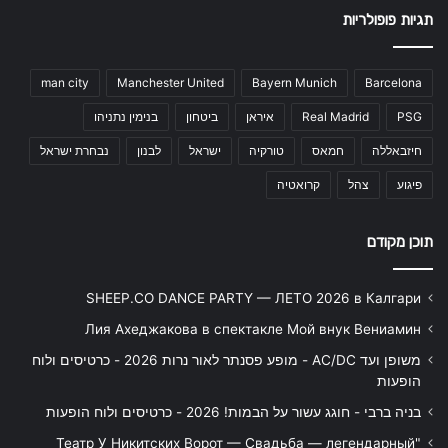
תגיות פופולריות
man city
Manchester United
Bayern Munich
Barcelona
PSG
Real Madrid
איראן
ביטחון
בנימין נתניהו
חיזבאללה
חמאס
טורקיה
ישראל
לבנון
נבחרת ישראל
פיגוע
צהל
קרואטיה
תוכן מקודם
SHEEP.CO DANCE PARTY — ЛЕТО 2026 в Калгари
Лия Ахеджакова в спектакле Мой внук Вениамин
משופן ועד AC/DC - מופע פסנתר לאור נרות 2026 - כרטיסים ולוח
הופעות
בניה ברבי - חוגג עשור על הבמות! 2026 - כרטיסים ולוח הופעות
"Театр У Никитских Ворот — Свадьба — легендарный