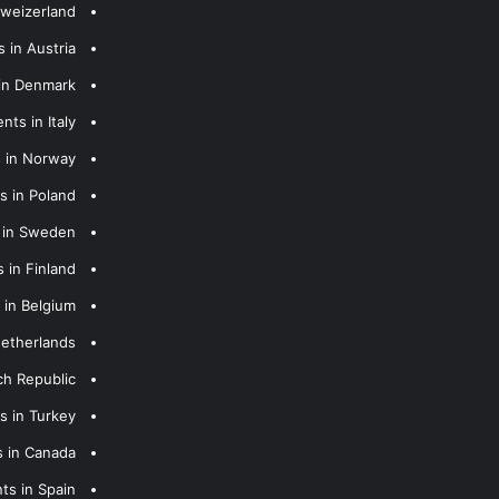
hweizerland
 in Austria
 in Denmark
nts in Italy
s in Norway
s in Poland
s in Sweden
 in Finland
 in Belgium
Netherlands
ch Republic
s in Turkey
s in Canada
ts in Spain