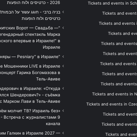
2026 - כרטיסים ולוח הופעות
Tickets and events in Sc
Tickets and events
כרטיסים ולוח הופעות
Tickets and events
икитских Ворот — Свадьба —
Tickets and eve
егендарный спектакль Марка
ского впервые в Израиле!" в
Tickets and event
Израиле
Tickets and event
"Песняры — Pesniary" в Израиле
Tickets and event
е Мошенники LIVE в Израиле
концерт Гарика Богомазова в
Tickets and events
Тель-Авиве
Tickets and events
дерович в Израиле: «Откуда
Tickets and events in 
ялся Шендерович?» - съёмка
с Марком Лави в Тель-Авиве
Tickets and events in Cze
 чём молчит ТВ? Израиль без
Tickets and event
 - Встреча с журналистами 9
канала
Tickets and event
им Галкин в Израиле 2027 —
Tickets and even