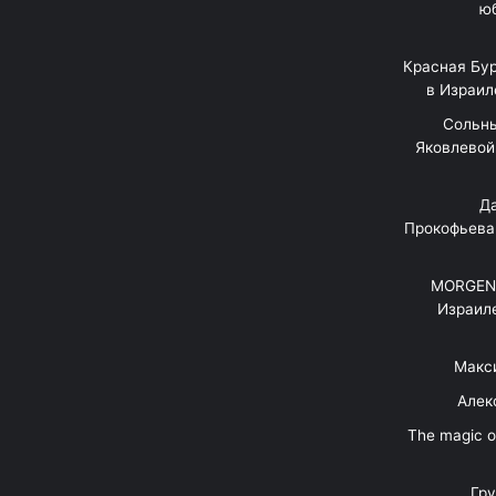
юб
Красная Бур
в Израил
"Сольн
Яковлевой 
"Д
Прокофьева
MORGENS
Израил
Макс
Алек
"The magic 
Гр