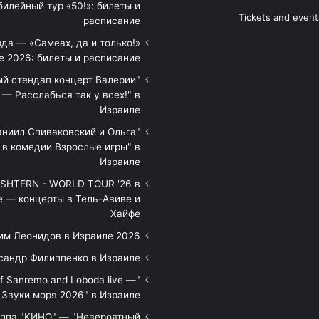
илейный тур «50!»: билеты и
Tickets and event
расписание
да — «Самеах, да и только!»
е 2026: билеты и расписание
ый стендап концерт Валерии
— Расслабься так у всех!" в
Израиле
аниил Спиваковский и Ольга
 в комедии Взрослые игры" в
Израиле
HTERN - WORLD TOUR '26 в
е — концерты в Тель-Авиве и
Хайфе
им Леонидов в Израиле 2026
сандр Филиппенко в Израиле
of Sanremo and Loboda live —
Звуки моря 2026" в Израиле
уппа "КИНО" — "Невероятный