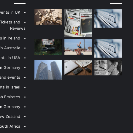
vents in UK
Tickets and
Reviews
 in Ireland
n Australia
ents in USA
 in Germany
 and events
s in Israel
ab Emirates
 in Germany
New Zealand
outh Africa