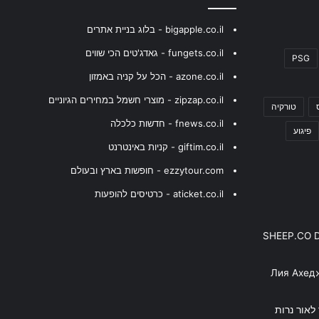
bigapple.co.il - בלוג בניית אתרים
fungets.co.il - גאדג'טים הכי שווים
PSG
azone.co.il - הכל על קניה באמזון
zipzap.co.il - מוצרי חשמל במחירים הגיוניים
טורקיה
fnews.co.il - חדשות כלכלה
פיגוע
giftim.co.il - קניות באינטרנט
ezzytour.com - חופשות בארץ ובעולם
aticket.co.il - כרטיסים להופעות
SHEEP.CO 
Лия Ахед
פסנתר לאור נרות