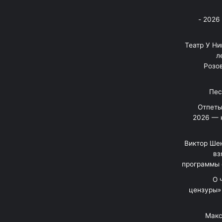
בניה ברבי - חוגג עשור על הבמות! 2026 -
"Театр У Н
л
Розов
Отпеты
2026 — 
Виктор Шен
вз
программы 
«О
цензуры»
Макс